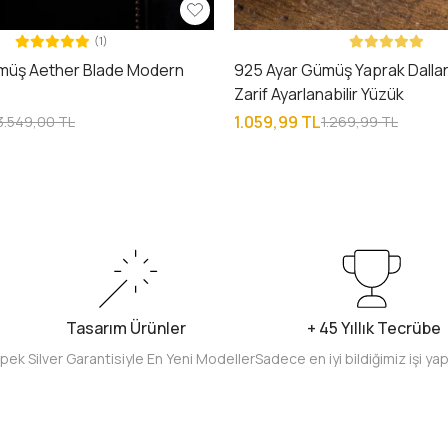
(1)
müş Aether Blade Modern
925 Ayar Gümüş Yaprak Dalları
e
Zarif Ayarlanabilir Yüzük
1.059,99 TL
3.549,00 TL
1.269,99 TL
Tasarım Ürünler
+ 45 Yıllık Tecrübe
İpek Silver Garantisiyle En Yeni Modeller
Sadece en iyi bildiğimiz işi ya