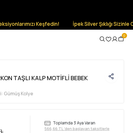
rımızı Keşfedin!
İpek Silver Şıklığı Sizinle Olsun.
0
KON TAŞLI KALP MOTİFLİ BEBEK
i:
Gümüş Kolye
Toplamda 3 Aya Varan
566,66 TL 'den başlayan taksitlerle
TL