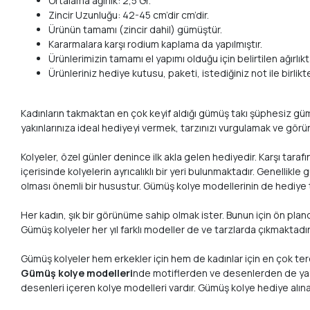
Ortalama ağırlık: 2,5 Gr.
Zincir Uzunluğu: 42-45 cm’dir cm’dir.
Ürünün tamamı (zincir dahil) gümüştür.
Kararmalara karşı rodium kaplama da yapılmıştır.
Ürünlerimizin tamamı el yapımı olduğu için belirtilen ağırlıkta
Ürünleriniz hediye kutusu, paketi, istediğiniz not ile birlik
Kadınların takmaktan en çok keyif aldığı gümüş takı şüphesiz gümüş 
yakınlarınıza ideal hediyeyi vermek, tarzınızı vurgulamak ve görü
Kolyeler, özel günler denince ilk akla gelen hediyedir. Karşı taraf
içerisinde kolyelerin ayrıcalıklı bir yeri bulunmaktadır. Genellikl
olması önemli bir husustur. Gümüş kolye modellerinin de hediye 
Her kadın, şık bir görünüme sahip olmak ister. Bunun için ön pla
Gümüş kolyeler her yıl farklı modeller de ve tarzlarda çıkmaktadı
Gümüş kolyeler hem erkekler için hem de kadınlar için en çok tercih
Gümüş kolye modelleri
nde motiflerden ve desenlerden de yaygı
desenleri içeren kolye modelleri vardır. Gümüş kolye hediye alına