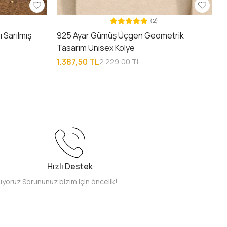
(2)
 Sarılmış
925 Ayar Gümüş Üçgen Geometrik
Tasarım Unisex Kolye
1.387,50 TL
2.229,00 TL
Hızlı Destek
pıyoruz.
Sorununuz bizim için öncelik!