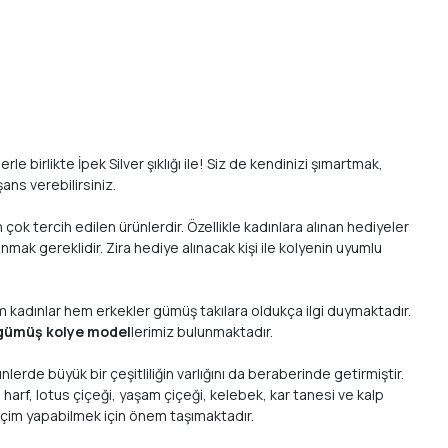
 birlikte İpek Silver şıklığı ile! Siz de kendinizi şımartmak,
ans verebilirsiniz.
 çok tercih edilen ürünlerdir. Özellikle kadınlara alınan hediyeler
nmak gereklidir. Zira hediye alınacak kişi ile kolyenin uyumlu
m kadınlar hem erkekler gümüş takılara oldukça ilgi duymaktadır.
gümüş kolye model
lerimiz bulunmaktadır.
erde büyük bir çeşitliliğin varlığını da beraberinde getirmiştir.
arf, lotus çiçeği, yaşam çiçeği, kelebek, kar tanesi ve kalp
seçim yapabilmek için önem taşımaktadır.