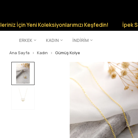
n Yeni Koleksiyonlarımızı Keşfedin!
İpek Silver Şıklığ
ERKEK
KADIN
İNDİRİM
Ana Sayfa
Kadın
Gümüş Kolye