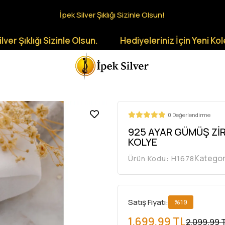
İpek Silver Şıklığı Sizinle Olsun!
ı Sizinle Olsun.
Hediyeleriniz İçin Yeni Koleksiyonla
0 Değerlendirme
925 AYAR GÜMÜŞ ZİR
KOLYE
Kategor
Ürün Kodu:
H1678
Satış Fiyatı:
%19
1.699,99 TL
2.099,99 