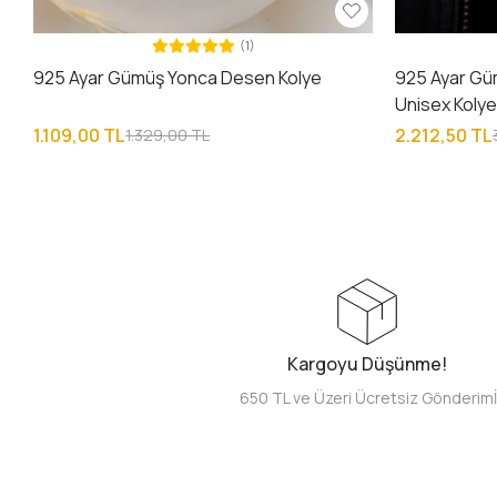
(1)
925 Ayar Gümüş Yonca Desen Kolye
925 Ayar Gü
Unisex Koly
1.109,00 TL
2.212,50 TL
1.329,00 TL
Kargoyu Düşünme!
650 TL ve Üzeri Ücretsiz Gönderim