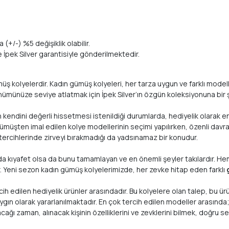
 (+/-) %5 değişiklik olabilir.
te İpek Silver garantisiyle gönderilmektedir.
kolyelerdir. Kadın gümüş kolyeleri, her tarza uygun ve farklı modellerle
nümünüze seviye atlatmak için İpek Silver’ın özgün koleksiyonuna bir ş
ın kendini değerli hissetmesi istenildiği durumlarda, hediyelik olarak en
e gümüşten imal edilen kolye modellerinin seçimi yapılırken, özenli davra
tercihlerinde zirveyi bırakmadığı da yadsınamaz bir konudur.
nda kıyafet olsa da bunu tamamlayan ve en önemli şeyler takılardır. He
r. Yeni sezon kadın gümüş kolyelerimizde, her zevke hitap eden farklı
 edilen hediyelik ürünler arasındadır. Bu kolyelere olan talep, bu ürünl
n olarak yararlanılmaktadır. En çok tercih edilen modeller arasında; h
cağı zaman, alınacak kişinin özelliklerini ve zevklerini bilmek, doğru 