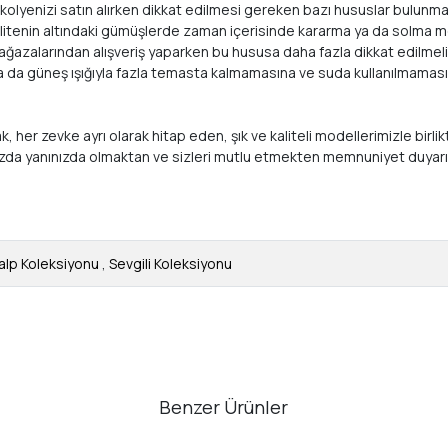
, kolyenizi satın alırken dikkat edilmesi gereken bazı hususlar bulunma
Bu kalitenin altındaki gümüşlerde zaman içerisinde kararma ya da solm
 mağazalarından alışveriş yaparken bu hususa daha fazla dikkat edilmeli
ya da güneş ışığıyla fazla temasta kalmamasına ve suda kullanılmamasın
arak, her zevke ayrı olarak hitap eden, şık ve kaliteli modellerimizle
ızda yanınızda olmaktan ve sizleri mutlu etmekten memnuniyet duyar
alp Koleksiyonu
,
Sevgili Koleksiyonu
Benzer Ürünler