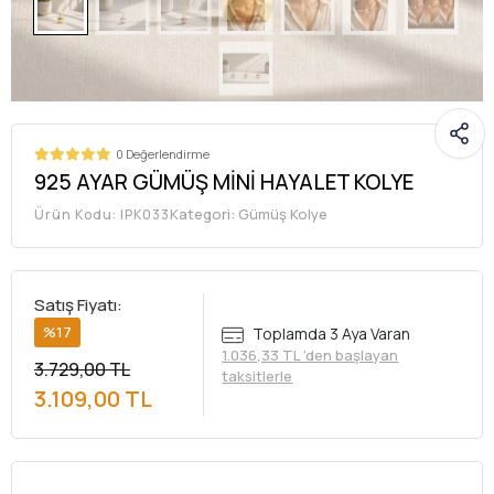
0 Değerlendirme
925 AYAR GÜMÜŞ MİNİ HAYALET KOLYE
Kategori:
Gümüş Kolye
Ürün Kodu:
IPK033
Satış Fiyatı:
%17
Toplamda 3 Aya Varan
1.036,33 TL 'den başlayan
3.729,00 TL
taksitlerle
3.109,00 TL