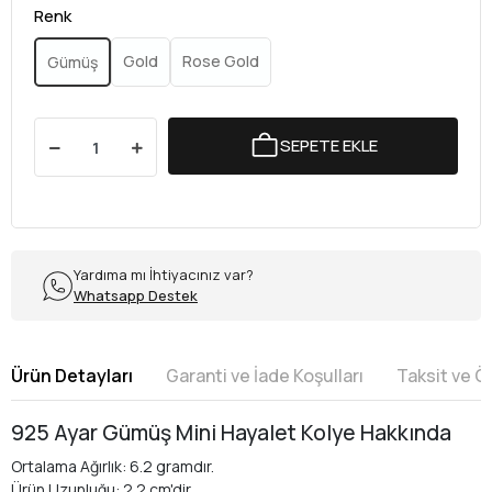
Renk
Gold
Rose Gold
Gümüş
SEPETE EKLE
Yardıma mı İhtiyacınız var?
Whatsapp Destek
Ürün Detayları
Garanti ve İade Koşulları
Taksit ve 
925 Ayar Gümüş Mini Hayalet Kolye Hakkında
Ortalama Ağırlık: 6.2 gramdır.
Ürün Uzunluğu: 2.2 cm'dir.