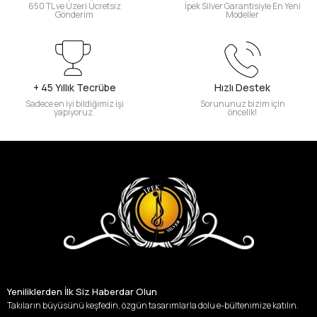
650 TL ve Üzeri Ücretsiz
İpek Silver Garantisiyle En Yeni
Gönderim
Modeller
+ 45 Yıllık Tecrübe
Hızlı Destek
Sadece en iyi bildiğimiz işi
Sorununuz bizim için
yapıyoruz.
öncelik!
Yeniliklerden İlk Siz Haberdar Olun
Takıların büyüsünü keşfedin, özgün tasarımlarla dolu e-bültenimize katılın.