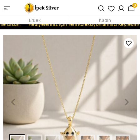
0
Erkek
Kadın
le Olsun.
Hediyeleriniz İçin Yeni Koleksiyonlarımızı Keşfedin!