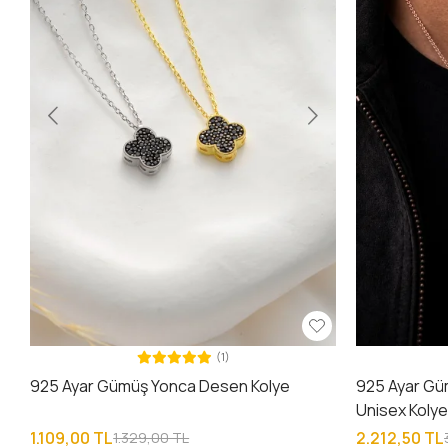
(1)
925 Ayar Gümüş Yonca Desen Kolye
925 Ayar Gü
Unisex Koly
1.109,00 TL
2.212,50 TL
1.329,00 TL