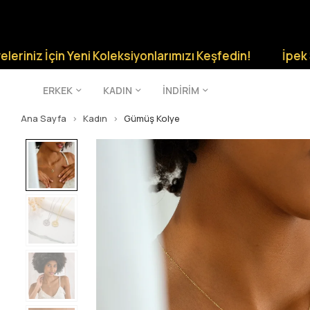
çin Yeni Koleksiyonlarımızı Keşfedin!
İpek Silver Şıkl
ERKEK
KADIN
İNDİRİM
Ana Sayfa
Kadın
Gümüş Kolye