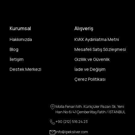
Kurumsal
Alışveriş
Hakkımızda
KVKK Aydınlatma Metni
Blog
Mesafeli Satış Sözleşmesi
İletişim
Gizlilik ve Güvenlik
Destek Merkezi
İade ve Değişim
Çerez Politikası
Molla Fenari Mh. Kürkçüler Pazarı Sk. Yeni
Han No:6/41 Çemberlitaş Fatih / İSTANBUL
+90 (212) 516 24 23
info@ipeksilver.com