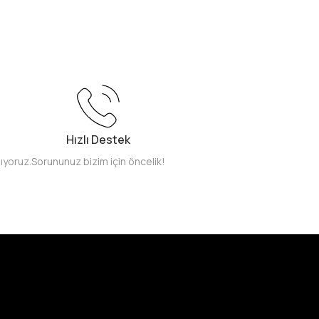
Hızlı Destek
pıyoruz.
Sorununuz bizim için öncelik!