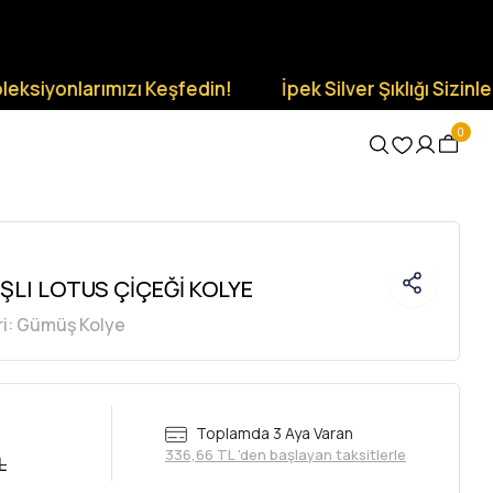
larımızı Keşfedin!
İpek Silver Şıklığı Sizinle Olsun.
0
ŞLI LOTUS ÇİÇEĞİ KOLYE
i:
Gümüş Kolye
Toplamda 3 Aya Varan
336,66 TL 'den başlayan taksitlerle
L