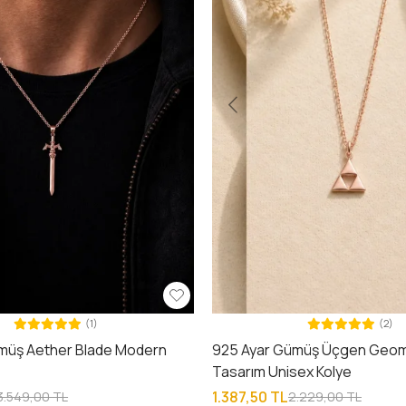
(1)
(2)
müş Aether Blade Modern
925 Ayar Gümüş Üçgen Geom
e
Tasarım Unisex Kolye
1.387,50 TL
3.549,00 TL
2.229,00 TL