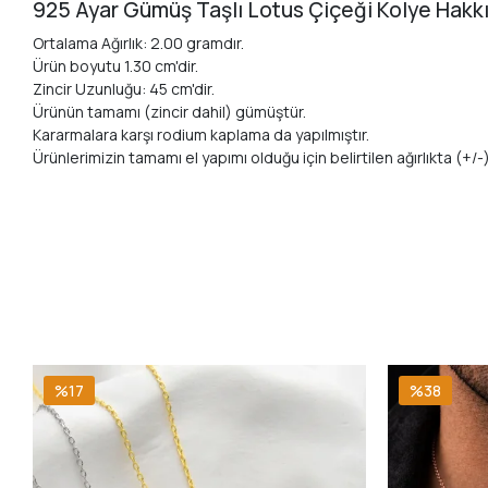
925 Ayar Gümüş Taşlı Lotus Çiçeği Kolye Hakk
Ortalama Ağırlık: 2.00 gramdır.
Ürün boyutu 1.30 cm'dir.
Zincir Uzunluğu: 45 cm'dir.
Ürünün tamamı (zincir dahil) gümüştür.
Kararmalara karşı rodium kaplama da yapılmıştır.
Ürünlerimizin tamamı el yapımı olduğu için belirtilen ağırlıkta (+/-) 
%17
%38