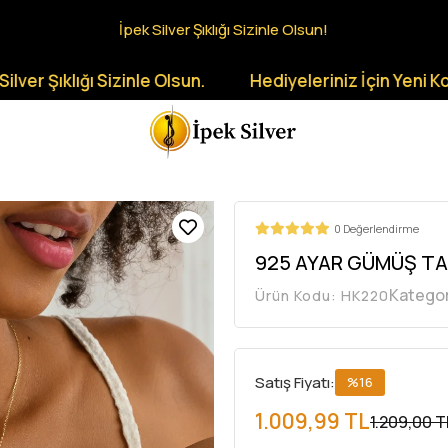
İpek Silver Şıklığı Sizinle Olsun!
ığı Sizinle Olsun.
Hediyeleriniz İçin Yeni Koleksiyon
0 Değerlendirme
925 AYAR GÜMÜŞ TA
Kategor
Ürün Kodu:
HK220
Satış Fiyatı:
%16
1.009,99 TL
1.209,00 T