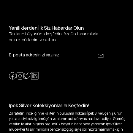
Yeniliklerden İlk Siz Haberdar Olun
Takıların büyüsünü keşfedin, özgün tasarımlarla
dolu e-bültenimize katılın.
İpek Silver Koleksiyonlarını Keşfedin!
Zarafetin, inceliğin ve kalitenin buluşma noktası İpek Silver, geniş ürün
yelpazesiyle sizi gümüşün ve altının asil dünyasına davet ediyor. Gümüş
ve altın takıların ışıltısını günlük hayatın her anına yansıtan İpek Silver,
mücevher tasarımındaki benzersiz çizgisiyle stilinizi tamamlamak için