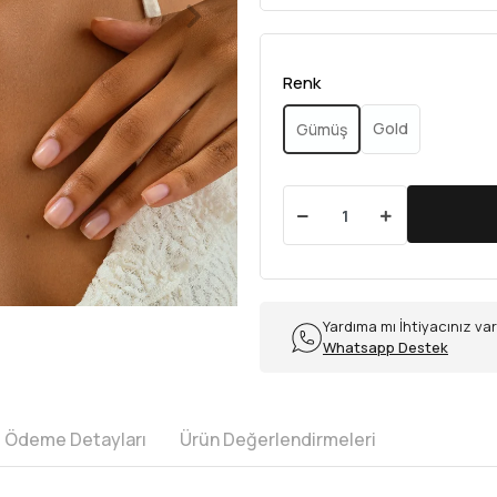
Renk
Gold
Gümüş
Yardıma mı İhtiyacınız va
Whatsapp Destek
e Ödeme Detayları
Ürün Değerlendirmeleri