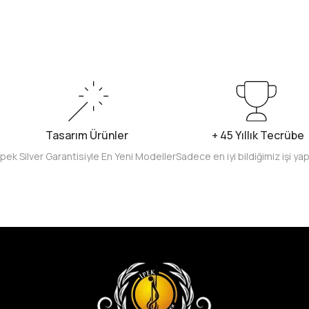
Tasarım Ürünler
+ 45 Yıllık Tecrübe
İpek Silver Garantisiyle En Yeni Modeller
Sadece en iyi bildiğimiz işi ya