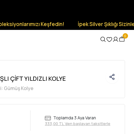
nlarımızı Keşfedin!
İpek Silver Şıklığı Sizinle Olsun.
0
LI ÇİFT YILDIZLI KOLYE
i:
Gümüş Kolye
Toplamda 3 Aya Varan
333,00 TL 'den başlayan taksitlerle