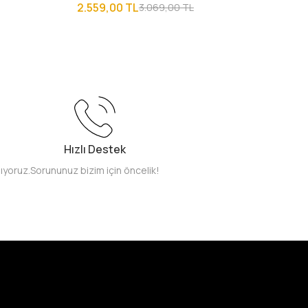
2.559,00 TL
3.069,00 TL
Hızlı Destek
pıyoruz.
Sorununuz bizim için öncelik!