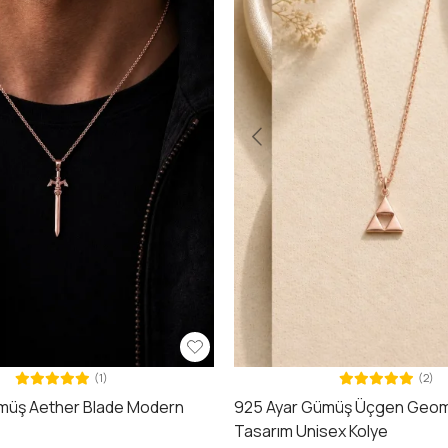
(1)
(2)
müş Aether Blade Modern
925 Ayar Gümüş Üçgen Geom
e
Tasarım Unisex Kolye