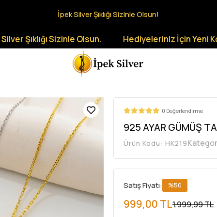
İpek Silver Şıklığı Sizinle Olsun!
lığı Sizinle Olsun.
Hediyeleriniz İçin Yeni Koleksiyo
0 Değerlendirme
925 AYAR GÜMÜŞ TAŞ
Kategor
Ürün Kodu:
HK219
Satış Fiyatı:
%50
999,00 TL
1.999,99 TL