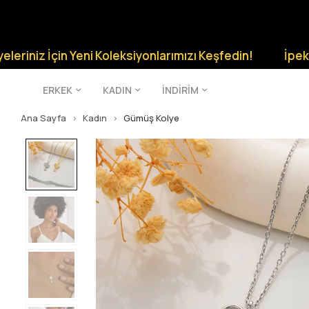
İçin Yeni Koleksiyonlarımızı Keşfedin!
İpek Silver Şık
ERKEK
KADIN
İNDİRİM
Ana Sayfa
Kadın
Gümüş Kolye