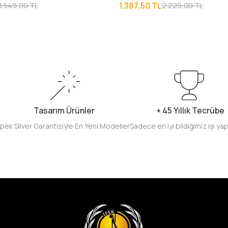
1.387,50 TL
3.549,00 TL
2.229,00 TL
Tasarım Ürünler
+ 45 Yıllık Tecrübe
İpek Silver Garantisiyle En Yeni Modeller
Sadece en iyi bildiğimiz işi ya