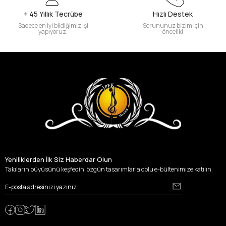
+ 45 Yıllık Tecrübe
Hızlı Destek
Sadece en iyi bildiğimiz işi
Sorununuz bizim için
yapıyoruz.
öncelik!
Yeniliklerden İlk Siz Haberdar Olun
Takıların büyüsünü keşfedin, özgün tasarımlarla dolu e-bültenimize katılın.