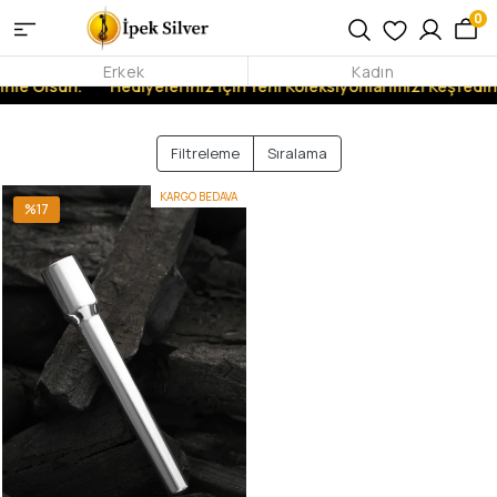
0
Erkek
Kadın
inle Olsun.
Hediyeleriniz İçin Yeni Koleksiyonlarımızı Keşfedin!
Filtreleme
Sıralama
KARGO BEDAVA
%17