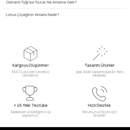
Osmanlı Tuğrası Yüzük Ne Anlama Gelir?
Lotus Çiçeğinin Anlamı Nedir?
Kargoyu Düşünme!
Tasarım Ürünler
650 TL ve Üzeri Ücretsiz
İpek Silver Garantisiyle En Yeni
Gönderim
Modeller
+ 45 Yıllık Tecrübe
Hızlı Destek
Sadece en iyi bildiğimiz işi
Sorununuz bizim için
yapıyoruz.
öncelik!