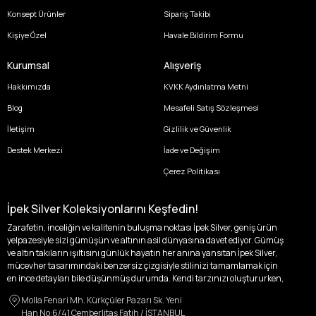
Konsept Ürünler
Sipariş Takibi
Kişiye Özel
Havale Bildirim Formu
Kurumsal
Alışveriş
Hakkımızda
KVKK Aydınlatma Metni
Blog
Mesafeli Satış Sözleşmesi
İletişim
Gizlilik ve Güvenlik
Destek Merkezi
İade ve Değişim
Çerez Politikası
İpek Silver Koleksiyonlarını Keşfedin!
Zarafetin, inceliğin ve kalitenin buluşma noktası İpek Silver, geniş ürün
yelpazesiyle sizi gümüşün ve altının asil dünyasına davet ediyor. Gümüş
ve altın takıların ışıltısını günlük hayatın her anına yansıtan İpek Silver,
mücevher tasarımındaki benzersiz çizgisiyle stilinizi tamamlamak için
en ince detayları bile düşünmüş durumda. Kendi tarzınızı oluştururken,
kişisel zevklerinizden ödün vermek zorunda kalmayacağınız,
Molla Fenari Mh. Kürkçüler Pazarı Sk. Yeni
özgünlüğünüzü ön plana çıkaracak tasarımlarımızla tanışın.
Han No:6/41 Çemberlitaş Fatih / İSTANBUL