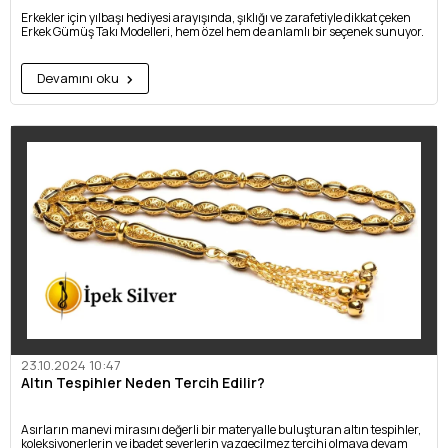
Erkekler için yılbaşı hediyesi arayışında, şıklığı ve zarafetiyle dikkat çeken
Erkek Gümüş Takı Modelleri, hem özel hem de anlamlı bir seçenek sunuyor.
Devamını oku
23.10.2024 10:47
Altın Tespihler Neden Tercih Edilir?
Asırların manevi mirasını değerli bir materyalle buluşturan altın tespihler,
koleksiyonerlerin ve ibadet severlerin vazgeçilmez tercihi olmaya devam