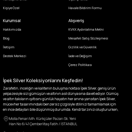
Kişiye Özel
Havale Bildirim Formu
Kurumsal
Alışveriş
Hakkımızda
KVKK Aydınlatma Metni
Blog
Mesafeli Satış Sözleşmesi
İletişim
Gizlilik ve Güvenlik
Destek Merkezi
İade ve Değişim
Çerez Politikası
İpek Silver Koleksiyonlarını Keşfedin!
Zarafetin, inceliğin ve kalitenin buluşma noktası İpek Silver, geniş ürün
yelpazesiyle sizi gümüşün ve altının asil dünyasına davet ediyor. Gümüş
ve altın takıların ışıltısını günlük hayatın her anına yansıtan İpek Silver,
mücevher tasarımındaki benzersiz çizgisiyle stilinizi tamamlamak için
en ince detayları bile düşünmüş durumda. Kendi tarzınızı oluştururken,
kişisel zevklerinizden ödün vermek zorunda kalmayacağınız,
Molla Fenari Mh. Kürkçüler Pazarı Sk. Yeni
özgünlüğünüzü ön plana çıkaracak tasarımlarımızla tanışın.
Han No:6/41 Çemberlitaş Fatih / İSTANBUL
İpek Silver’da her bir parça, sizin benzersiz hikayenizi anlatıyor. İster