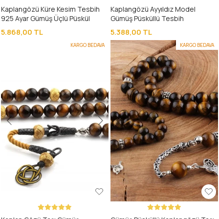
Kaplangözü Küre Kesim Tesbih
Kaplangözü Ayyıldız Model
925 Ayar Gümüş Üçlü Püskül
Gümüş Püsküllü Tesbih
5.868,00 TL
5.388,00 TL
KARGO BEDAVA
KARGO BEDAVA