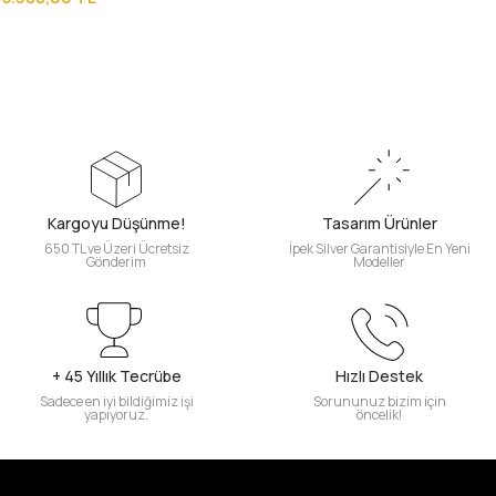
Kargoyu Düşünme!
Tasarım Ürünler
650 TL ve Üzeri Ücretsiz
İpek Silver Garantisiyle En Yeni
Gönderim
Modeller
+ 45 Yıllık Tecrübe
Hızlı Destek
Sadece en iyi bildiğimiz işi
Sorununuz bizim için
yapıyoruz.
öncelik!