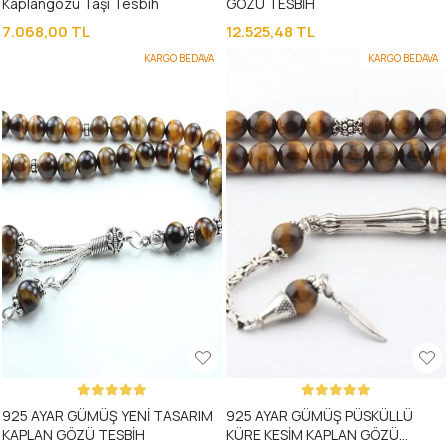
Kaplangözü Taşı Tesbih
GÖZÜ TESBİH
7.068,00 TL
12.525,48 TL
KARGO BEDAVA
KARGO BEDAVA
925 AYAR GÜMÜŞ YENİ TASARIM
925 AYAR GÜMÜŞ PÜSKÜLLÜ
KAPLAN GÖZÜ TESBİH
KÜRE KESİM KAPLAN GÖZÜ