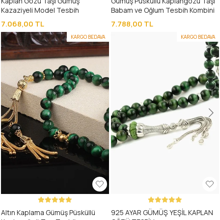
Kaplan Gözü Taşı Gümüş
Gümüş Püsküllü Kaplangözü Taşı
Kazaziyeli Model Tesbih
Babam ve Oğlum Tesbih Kombini
7.068,00 TL
7.788,00 TL
KARGO BEDAVA
KARGO BEDAVA
Altın Kaplama Gümüş Püsküllü
925 AYAR GÜMÜŞ YEŞİL KAPLAN