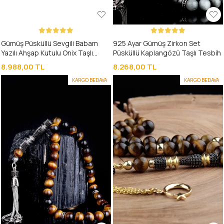
Gümüş Püsküllü Sevgili Babam
925 Ayar Gümüş Zirkon Set
Yazılı Ahşap Kutulu Onix Taşlı
Püsküllü Kaplangözü Taşlı Tesbih
Tesbih
8.988,00 TL
8.268,00 TL
KARGO BEDAVA
KARGO BEDAVA