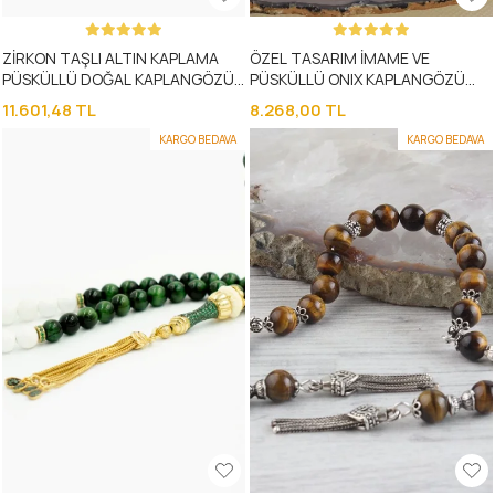
ZİRKON TAŞLI ALTIN KAPLAMA
ÖZEL TASARIM İMAME VE
PÜSKÜLLÜ DOĞAL KAPLANGÖZÜ
PÜSKÜLLÜ ONIX KAPLANGÖZÜ
TAŞLI TESBİH
TAŞLI TESBİH
11.601,48 TL
8.268,00 TL
KARGO BEDAVA
KARGO BEDAVA