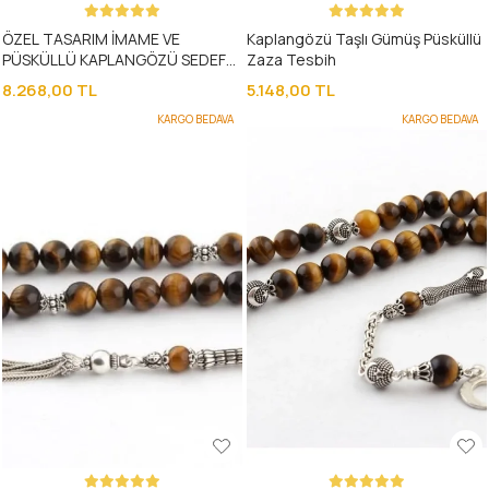
ÖZEL TASARIM İMAME VE
Kaplangözü Taşlı Gümüş Püsküllü
PÜSKÜLLÜ KAPLANGÖZÜ SEDEF
Zaza Tesbih
TAŞLI TESBİH
8.268,00 TL
5.148,00 TL
KARGO BEDAVA
KARGO BEDAVA