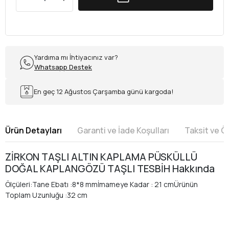
Yardıma mı İhtiyacınız var?
Whatsapp Destek
En geç 12 Ağustos Çarşamba günü kargoda!
Ürün Detayları
Garanti ve İade Koşulları
Taksit ve 
ZİRKON TAŞLI ALTIN KAPLAMA PÜSKÜLLÜ
DOĞAL KAPLANGÖZÜ TAŞLI TESBİH Hakkında
Ölçüleri:Tane Ebatı :8*8 mmİmameye Kadar : 21 cmÜrünün
Toplam Uzunluğu :32 cm