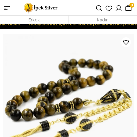
0
Erkek
Kadın
nle Olsun.
Hediyeleriniz İçin Yeni Koleksiyonlarımızı Keşfedin!