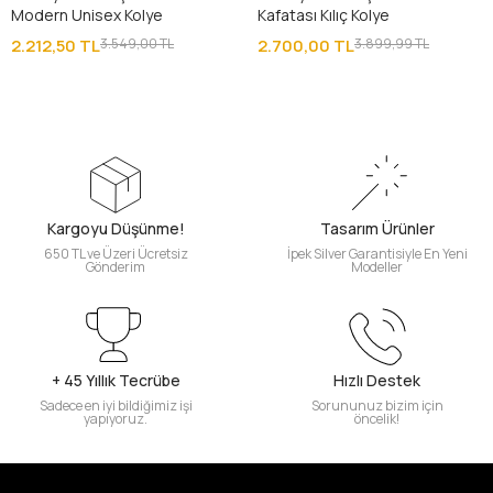
Modern Unisex Kolye
Kafatası Kılıç Kolye
2.212,50 TL
3.549,00 TL
2.700,00 TL
3.899,99 TL
Kargoyu Düşünme!
Tasarım Ürünler
650 TL ve Üzeri Ücretsiz
İpek Silver Garantisiyle En Yeni
Gönderim
Modeller
+ 45 Yıllık Tecrübe
Hızlı Destek
Sadece en iyi bildiğimiz işi
Sorununuz bizim için
yapıyoruz.
öncelik!