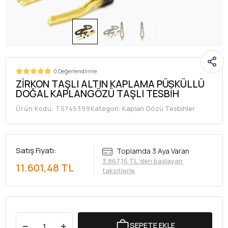
0 Değerlendirme
ZİRKON TAŞLI ALTIN KAPLAMA PÜSKÜLLÜ
DOĞAL KAPLANGÖZÜ TAŞLI TESBİH
Kategori:
Kaplan Gözü Tesbihler
Ürün Kodu:
TS745399
Satış Fiyatı:
Toplamda 3 Aya Varan
3.867,16 TL 'den başlayan
11.601,48 TL
taksitlerle
SEPETE EKLE