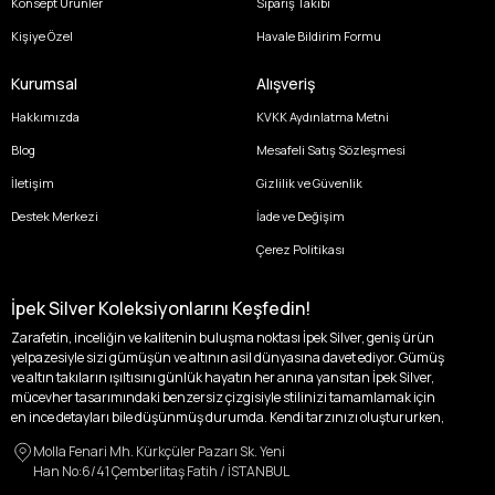
Konsept Ürünler
Sipariş Takibi
Kişiye Özel
Havale Bildirim Formu
Kurumsal
Alışveriş
Hakkımızda
KVKK Aydınlatma Metni
Blog
Mesafeli Satış Sözleşmesi
İletişim
Gizlilik ve Güvenlik
Destek Merkezi
İade ve Değişim
Çerez Politikası
İpek Silver Koleksiyonlarını Keşfedin!
Zarafetin, inceliğin ve kalitenin buluşma noktası İpek Silver, geniş ürün
yelpazesiyle sizi gümüşün ve altının asil dünyasına davet ediyor. Gümüş
ve altın takıların ışıltısını günlük hayatın her anına yansıtan İpek Silver,
mücevher tasarımındaki benzersiz çizgisiyle stilinizi tamamlamak için
en ince detayları bile düşünmüş durumda. Kendi tarzınızı oluştururken,
kişisel zevklerinizden ödün vermek zorunda kalmayacağınız,
Molla Fenari Mh. Kürkçüler Pazarı Sk. Yeni
özgünlüğünüzü ön plana çıkaracak tasarımlarımızla tanışın.
Han No:6/41 Çemberlitaş Fatih / İSTANBUL
İpek Silver’da her bir parça, sizin benzersiz hikayenizi anlatıyor. İster