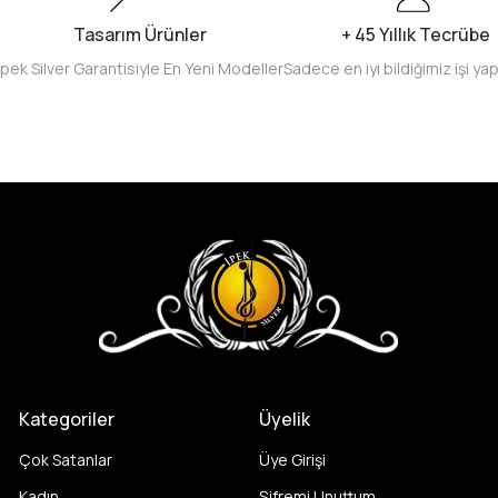
Tasarım Ürünler
+ 45 Yıllık Tecrübe
İpek Silver Garantisiyle En Yeni Modeller
Sadece en iyi bildiğimiz işi ya
Kategoriler
Üyelik
Çok Satanlar
Üye Girişi
Kadın
Şifremi Unuttum