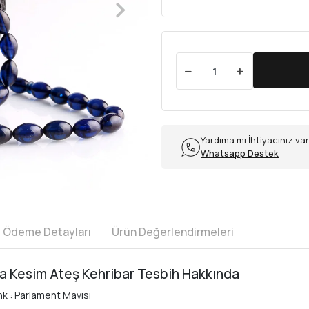
Yardıma mı İhtiyacınız va
Whatsapp Destek
e Ödeme Detayları
Ürün Değerlendirmeleri
a Kesim Ateş Kehribar Tesbih Hakkında
nk : Parlament Mavisi