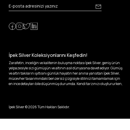
İpek Silver Koleksiyonlarını Keşfedin!
Zarafetin, inceliğin ve kalitenin buluşma noktası İpek Silver, geniş ürün
yelpazesiyle sizi gümüşün ve altının asil dünyasına davet ediyor. Gümüş
ve altın takıların ışıltısını günlük hayatın her anına yansıtan İpek Silver,
mücevher tasarımındaki benzersiz çizgisiyle stilinizi tamamlamak için
en ince detayları bile düşünmüş durumda. Kendi tarzınızı oluştururken,
kişisel zevklerinizden ödün vermek zorunda kalmayacağınız,
özgünlüğünüzü ön plana çıkaracak tasarımlarımızla tanışın.
İpek Silver’da her bir parça, sizin benzersiz hikayenizi anlatıyor. İster
İpek Silver ©
2026
Tüm Hakları Saklıdır.
kendinizi ifade etmek için özel bir parça arayışında olun, ister
sevdiklerinize unutulmaz bir hediye vermek isteyin, her zevke ve her anı
ölümsüzleştirecek anlara uygun seçeneklerimizle yanınızdayız.