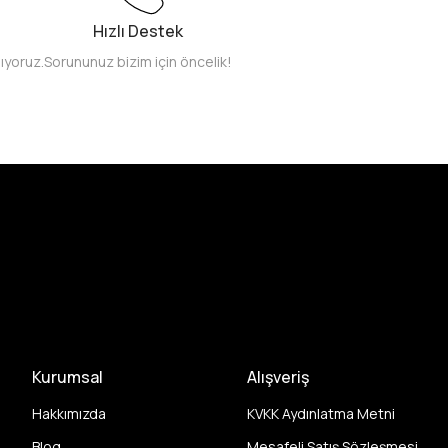
Hızlı Destek
pıyoruz.
Sorununuz bizim için öncelik!
Kurumsal
Alışveriş
Hakkımızda
KVKK Aydınlatma Metni
Blog
Mesafeli Satış Sözleşmesi