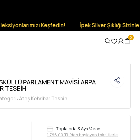
onlarımızı Keşfedin!
İpek Silver Şıklığı Sizinle Olsun.
0
SKÜLLÜ PARLAMENT MAVİSİ ARPA
R TESBİH
ategori:
Ateş Kehribar Tesbih
Toplamda 3 Aya Varan
1.796,00 TL 'den başlayan taksitlerle