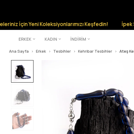
 İçin Yeni Koleksiyonlarımızı Keşfedin!
İpek Silver Ş
ERKEK
KADIN
İNDİRİM
Ana Sayfa
Erkek
Tesbihler
Kehribar Tesbihler
Ateş Ke