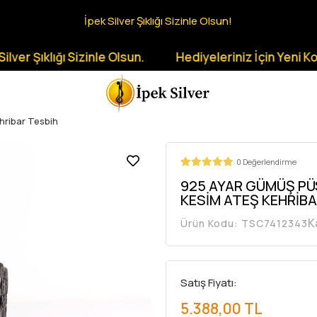
İpek Silver Şıklığı Sizinle Olsun!
ıklığı Sizinle Olsun.
Hediyeleriniz İçin Yeni Koleksiy
hribar Tesbih
0 Değerlendirme
925 AYAR GÜMÜŞ PÜ
KESİM ATEŞ KEHRİBA
K
Ürün Kodu:
TSC7412343
Satış Fiyatı:
5.388,00 TL