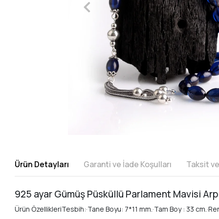
Ürün Detayları
Garanti ve İade Koşulları
Taksit v
925 ayar Gümüş Püsküllü Parlament Mavisi Arp
Ürün ÖzellikleriTesbih:·Tane Boyu: 7*11 mm.·Tam Boy : 33 cm.·Re