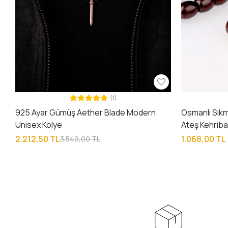
(1)
925 Ayar Gümüş Aether Blade Modern
Osmanlı Sık
Unisex Kolye
Ateş Kehriba
2.212,50 TL
1.068,00 TL
3.549,00 TL