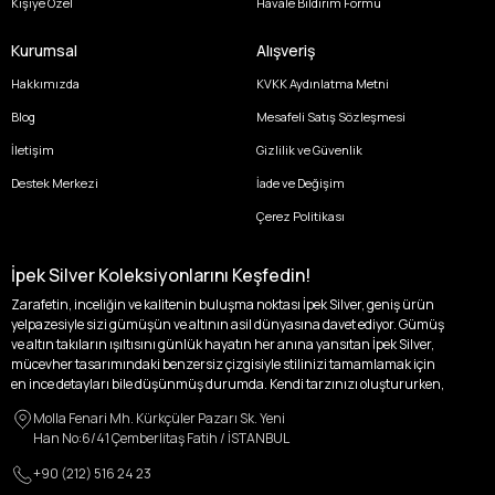
Kişiye Özel
Havale Bildirim Formu
Kurumsal
Alışveriş
Hakkımızda
KVKK Aydınlatma Metni
Blog
Mesafeli Satış Sözleşmesi
İletişim
Gizlilik ve Güvenlik
Destek Merkezi
İade ve Değişim
Çerez Politikası
İpek Silver Koleksiyonlarını Keşfedin!
Zarafetin, inceliğin ve kalitenin buluşma noktası İpek Silver, geniş ürün
yelpazesiyle sizi gümüşün ve altının asil dünyasına davet ediyor. Gümüş
ve altın takıların ışıltısını günlük hayatın her anına yansıtan İpek Silver,
mücevher tasarımındaki benzersiz çizgisiyle stilinizi tamamlamak için
en ince detayları bile düşünmüş durumda. Kendi tarzınızı oluştururken,
kişisel zevklerinizden ödün vermek zorunda kalmayacağınız,
Molla Fenari Mh. Kürkçüler Pazarı Sk. Yeni
özgünlüğünüzü ön plana çıkaracak tasarımlarımızla tanışın.
Han No:6/41 Çemberlitaş Fatih / İSTANBUL
İpek Silver’da her bir parça, sizin benzersiz hikayenizi anlatıyor. İster
+90 (212) 516 24 23
kendinizi ifade etmek için özel bir parça arayışında olun, ister