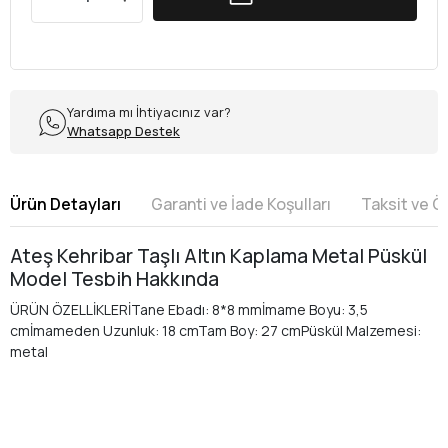
Yardıma mı İhtiyacınız var?
Whatsapp Destek
Ürün Detayları
Garanti ve İade Koşulları
Taksit ve 
Ateş Kehribar Taşlı Altın Kaplama Metal Püskül
Model Tesbih Hakkında
ÜRÜN ÖZELLİKLERİTane Ebadı: 8*8 mmİmame Boyu: 3,5
cmİmameden Uzunluk: 18 cmTam Boy: 27 cmPüskül Malzemesi:
metal