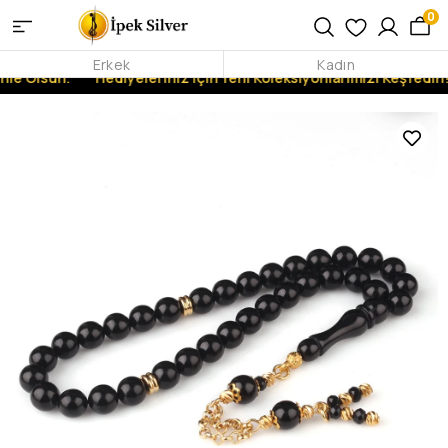
0
Erkek
Kadın
nle Olsun.
Hediyeleriniz İçin Yeni Koleksiyonlarımızı Keşfedin!