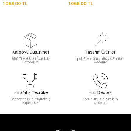
Tesbih
Tesbih
1.068,00 TL
1.068,00 TL
Kargoyu Düşünme!
Tasarım Ürünler
650 TL ve Üzeri Ücretsiz
İpek Silver Garantisiyle En Yeni
Gönderim
Modeller
+ 45 Yıllık Tecrübe
Hızlı Destek
Sadece en iyi bildiğimiz işi
Sorununuz bizim için
yapıyoruz.
öncelik!