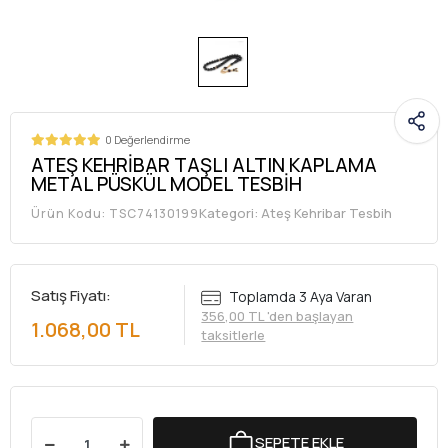
0 Değerlendirme
ATEŞ KEHRİBAR TAŞLI ALTIN KAPLAMA
METAL PÜSKÜL MODEL TESBİH
Kategori:
Ateş Kehribar Tesbih
Ürün Kodu:
TSC74130199
Satış Fiyatı:
Toplamda 3 Aya Varan
356,00 TL 'den başlayan
1.068,00 TL
taksitlerle
SEPETE EKLE