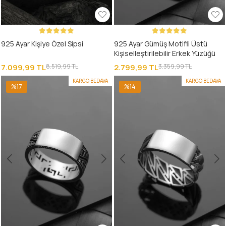
925 Ayar Kişiye Özel Sipsi
925 Ayar Gümüş Motifli Üstü
Kişiselleştirilebilir Erkek Yüzüğü
7.099,99 TL
8.519,99 TL
2.799,99 TL
3.359,99 TL
KARGO BEDAVA
KARGO BEDAVA
%17
%14