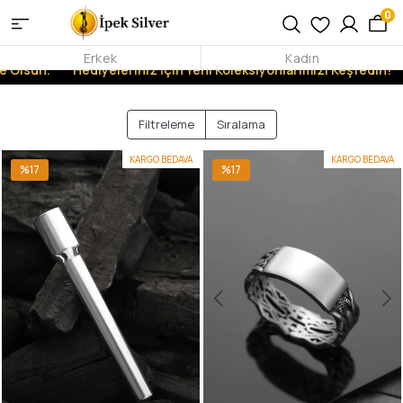
0
Erkek
Kadın
 Olsun.
Hediyeleriniz İçin Yeni Koleksiyonlarımızı Keşfedin!
Filtreleme
Sıralama
KARGO BEDAVA
KARGO BEDAVA
%17
%17