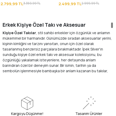
Yüzüğü
2.799,99 TL
3.359,99 TL
2.499,99 TL
2.999,99 TL
Erkek Kişiye Özel Takı ve Aksesuar
Kişiye Özel Takılar
, stil sahibi erkekler için özgünlük ve anlamın
mükemmel bir harmanıdır. Günümüzde sıradan aksesuarlar yerini,
kişinin kimliğini ve tarzını yansıtan, onun için özel olarak
tasarlanmış benzersiz parçalara bırakmaktadır. İpek Silver'ın
sunduğu kişiye özel erkek takı ve aksesuar koleksiyonu, bu
özgünlüğü yakalamak isteyenlere, her detayında anlam
barındıran özel bir deneyim sunar. Bir ismin, tarihin ya da
sembolün işlenmesiyle bambaşka bir anlam kazanan bu takılar,
yalnızca bir aksesuar olmaktan çok daha fazlasını ifade eder.
Kişiye özel takıların en büyük avantajlarından biri, kişinin ruhunu ve
tarzını en iyi şekilde yansıtabilmesidir. İsim, özel bir tarih ya da
anlamlı bir simgeyle kişiselleştirilen takılar, kullanıcısına özel bir
haz ve bağ sunar. Bu tür takılar, yalnızca fiziksel bir aksesuar
değildir; aynı zamanda bir anıyı, bir bağı ya da bir değeri temsil
Kargoyu Düşünme!
Tasarım Ürünler
eder.
Özel Tasarım Erkek Yüzük
ya da anlam dolu bir bileklik,