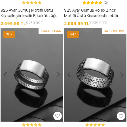
(2)
925 Ayar Gümüş Motifli Üstü
925 Ayar Gümüş Rolex Zincir
Kişiselleştirilebilir Erkek Yüzüğü
Motifli Üstü Kişiselleştirilebilir
Erkek Yüzüğü
2.699,99 TL
3.239,99 TL
2.699,99 TL
3.239,99 TL
KARGO BEDAVA
KARGO BEDAVA
%17
%17