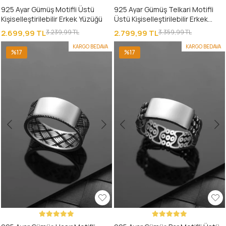
925 Ayar Gümüş Motifli Üstü
925 Ayar Gümüş Telkari Motifli
Kişiselleştirilebilir Erkek Yüzüğü
Üstü Kişiselleştirilebilir Erkek
Yüzüğü
2.699,99 TL
3.239,99 TL
2.799,99 TL
3.359,99 TL
KARGO BEDAVA
KARGO BEDAVA
%17
%17