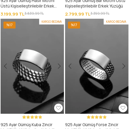
925 Ayar Gümüş Hasır Motifli
925 Ayar Gümüş Bar Motifli Üstü
Üstü Kişiselleştirilebilir Erkek
Kişiselleştirilebilir Erkek Yüzüğü
Yüzüğü
3.199,99 TL
3.839,99 TL
2.799,99 TL
3.359,99 TL
KARGO BEDAVA
KARGO BEDAVA
%17
%17
925 Ayar Gümüş Kuba Zincir
925 Ayar Gümüş Forse Zincir