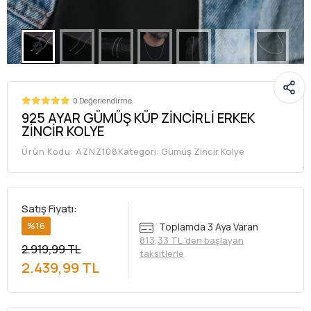
0 Değerlendirme
925 AYAR GÜMÜŞ KÜP ZİNCİRLİ ERKEK
ZİNCİR KOLYE
Kategori:
Gümüş Zincir Kolye
Ürün Kodu:
AZNZ108
Satış Fiyatı:
%16
Toplamda 3 Aya Varan
813,33 TL 'den başlayan
2.919,99 TL
taksitlerle
2.439,99 TL