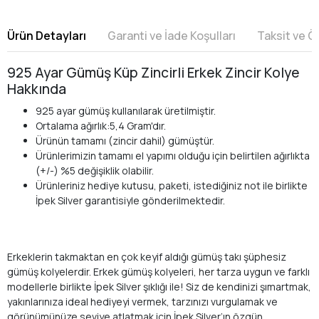
Ürün Detayları
Garanti ve İade Koşulları
Taksit ve 
925 Ayar Gümüş Küp Zincirli Erkek Zincir Kolye
Hakkında
925 ayar gümüş kullanılarak üretilmiştir.
Ortalama ağırlık:5,4 Gram'dır.
Ürünün tamamı (zincir dahil) gümüştür.
Ürünlerimizin tamamı el yapımı olduğu için belirtilen ağırlıkta
(+/-) %5 değişiklik olabilir.
Ürünleriniz hediye kutusu, paketi, istediğiniz not ile birlikte
İpek Silver garantisiyle gönderilmektedir.
Erkeklerin takmaktan en çok keyif aldığı gümüş takı şüphesiz
gümüş kolyelerdir. Erkek gümüş kolyeleri, her tarza uygun ve farklı
modellerle birlikte İpek Silver şıklığı ile! Siz de kendinizi şımartmak,
yakınlarınıza ideal hediyeyi vermek, tarzınızı vurgulamak ve
görünümünüze seviye atlatmak için İpek Silver’ın özgün