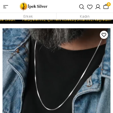
0
Erkek
Kadın
e Olsun.
Hediyeleriniz İçin Yeni Koleksiyonlarımızı Keşfedin!