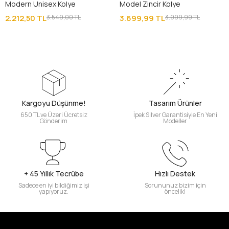
Modern Unisex Kolye
Model Zincir Kolye
2.212,50 TL
3.549,00 TL
3.699,99 TL
3.999,99 TL
Kargoyu Düşünme!
Tasarım Ürünler
650 TL ve Üzeri Ücretsiz
İpek Silver Garantisiyle En Yeni
Gönderim
Modeller
+ 45 Yıllık Tecrübe
Hızlı Destek
Sadece en iyi bildiğimiz işi
Sorununuz bizim için
yapıyoruz.
öncelik!