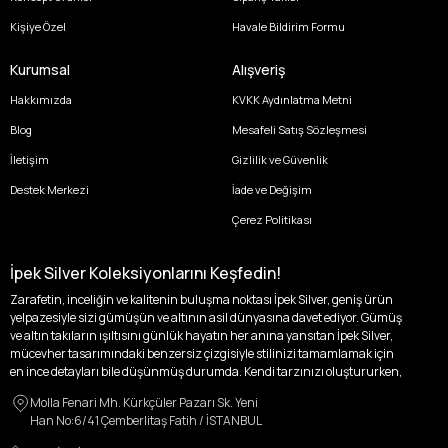
Kişiye Özel
Havale Bildirim Formu
Kurumsal
Alışveriş
Hakkımızda
KVKK Aydınlatma Metni
Blog
Mesafeli Satış Sözleşmesi
İletişim
Gizlilik ve Güvenlik
Destek Merkezi
İade ve Değişim
Çerez Politikası
İpek Silver Koleksiyonlarını Keşfedin!
Zarafetin, inceliğin ve kalitenin buluşma noktası İpek Silver, geniş ürün
yelpazesiyle sizi gümüşün ve altının asil dünyasına davet ediyor. Gümüş
ve altın takıların ışıltısını günlük hayatın her anına yansıtan İpek Silver,
mücevher tasarımındaki benzersiz çizgisiyle stilinizi tamamlamak için
en ince detayları bile düşünmüş durumda. Kendi tarzınızı oluştururken,
kişisel zevklerinizden ödün vermek zorunda kalmayacağınız,
Molla Fenari Mh. Kürkçüler Pazarı Sk. Yeni
özgünlüğünüzü ön plana çıkaracak tasarımlarımızla tanışın.
Han No:6/41 Çemberlitaş Fatih / İSTANBUL
İpek Silver’da her bir parça, sizin benzersiz hikayenizi anlatıyor. İster