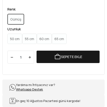
Renk
Gümüş
Uzunluk
50 cm
55 cm
60 cm
65 cm
SEPETE EKLE
Yardıma mı İhtiyacınız var?
Whatsapp Destek
En geç 10 Ağustos Pazartesi günü kargoda!