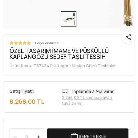
0 Değerlendirme
ÖZEL TASARIM İMAME VE PÜSKÜLLÜ
KAPLANGÖZÜ SEDEF TAŞLI TESBİH
Kategori:
Kaplan Gözü Tesbihler
Ürün Kodu:
TS745411
Satış Fiyatı:
Toplamda 3 Aya Varan
2.756,00 TL 'den başlayan
8.268,00 TL
taksitlerle
SEPETE EKLE