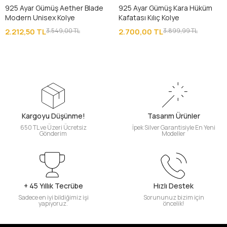
925 Ayar Gümüş Aether Blade
925 Ayar Gümüş Kara Hüküm
Modern Unisex Kolye
Kafatası Kılıç Kolye
2.212,50 TL
3.549,00 TL
2.700,00 TL
3.899,99 TL
Kargoyu Düşünme!
Tasarım Ürünler
650 TL ve Üzeri Ücretsiz
İpek Silver Garantisiyle En Yeni
Gönderim
Modeller
+ 45 Yıllık Tecrübe
Hızlı Destek
Sadece en iyi bildiğimiz işi
Sorununuz bizim için
yapıyoruz.
öncelik!