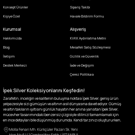
Konsept Ürünler
Sipariş Takibi
Kişiye Özel
Havale Bildirim Formu
Kurumsal
Alışveriş
Hakkımızda
KVKK Aydınlatma Metni
Blog
Mesafeli Satış Sözleşmesi
İletişim
Gizlilik ve Güvenlik
Destek Merkezi
İade ve Değişim
Çerez Politikası
İpek Silver Koleksiyonlarını Keşfedin!
Zarafetin, inceliğin ve kalitenin buluşma noktası İpek Silver, geniş ürün
yelpazesiyle sizi gümüşün ve altının asil dünyasına davet ediyor. Gümüş
ve altın takıların ışıltısını günlük hayatın her anına yansıtan İpek Silver,
mücevher tasarımındaki benzersiz çizgisiyle stilinizi tamamlamak için
en ince detayları bile düşünmüş durumda. Kendi tarzınızı oluştururken,
kişisel zevklerinizden ödün vermek zorunda kalmayacağınız,
Molla Fenari Mh. Kürkçüler Pazarı Sk. Yeni
özgünlüğünüzü ön plana çıkaracak tasarımlarımızla tanışın.
Han No:6/41 Çemberlitaş Fatih / İSTANBUL