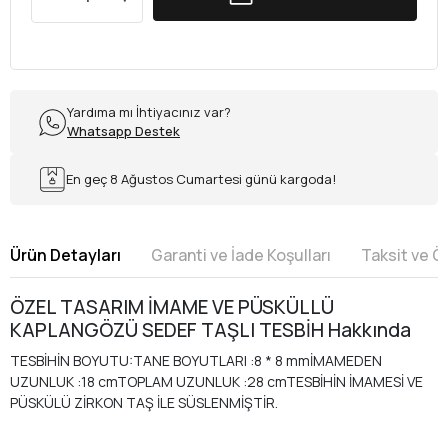
Yardıma mı İhtiyacınız var?
Whatsapp Destek
En geç 8 Ağustos Cumartesi günü kargoda!
Ürün Detayları
Garanti ve İade Koşulları
Taksit ve 
ÖZEL TASARIM İMAME VE PÜSKÜLLÜ
KAPLANGÖZÜ SEDEF TAŞLI TESBİH Hakkında
TESBİHİN BOYUTU:TANE BOYUTLARI :8 * 8 mmİMAMEDEN
UZUNLUK :18 cmTOPLAM UZUNLUK :28 cmTESBİHİN İMAMESİ VE
PÜSKÜLÜ ZİRKON TAŞ İLE SÜSLENMİŞTİR.