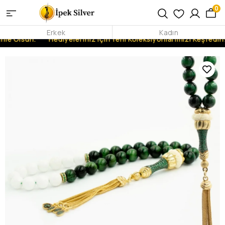
0
Erkek
Kadın
nle Olsun.
Hediyeleriniz İçin Yeni Koleksiyonlarımızı Keşfedin!