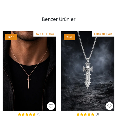
Benzer Ürünler
KARGO BEDAVA
KARGO BEDAVA
%38
%31
(1)
(1)