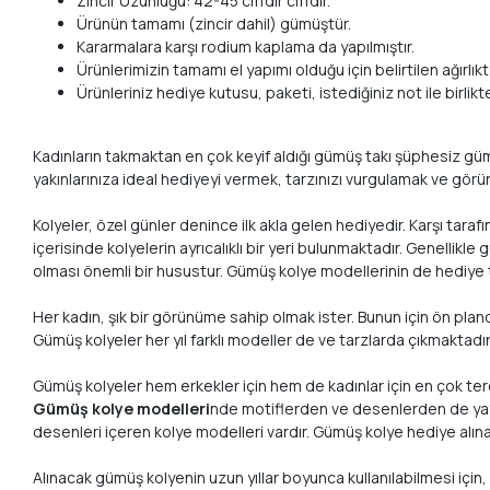
Zincir Uzunluğu: 42-45 cm’dir cm’dir.
Ürünün tamamı (zincir dahil) gümüştür.
Kararmalara karşı rodium kaplama da yapılmıştır.
Ürünlerimizin tamamı el yapımı olduğu için belirtilen ağırlıkta
Ürünleriniz hediye kutusu, paketi, istediğiniz not ile birlik
Kadınların takmaktan en çok keyif aldığı gümüş takı şüphesiz gümüş 
yakınlarınıza ideal hediyeyi vermek, tarzınızı vurgulamak ve görü
Kolyeler, özel günler denince ilk akla gelen hediyedir. Karşı taraf
içerisinde kolyelerin ayrıcalıklı bir yeri bulunmaktadır. Genellikl
olması önemli bir husustur. Gümüş kolye modellerinin de hediye 
Her kadın, şık bir görünüme sahip olmak ister. Bunun için ön pla
Gümüş kolyeler her yıl farklı modeller de ve tarzlarda çıkmaktadı
Gümüş kolyeler hem erkekler için hem de kadınlar için en çok tercih
Gümüş kolye modelleri
nde motiflerden ve desenlerden de yaygı
desenleri içeren kolye modelleri vardır. Gümüş kolye hediye alına
Alınacak gümüş kolyenin uzun yıllar boyunca kullanılabilmesi için