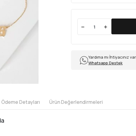
Yardıma mı İhtiyacınız va
Whatsapp Destek
e Ödeme Detayları
Ürün Değerlendirmeleri
da