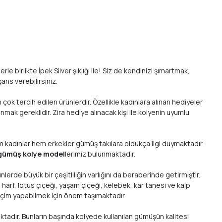
 birlikte İpek Silver şıklığı ile! Siz de kendinizi şımartmak,
ans verebilirsiniz.
 çok tercih edilen ürünlerdir. Özellikle kadınlara alınan hediyeler
nmak gereklidir. Zira hediye alınacak kişi ile kolyenin uyumlu
m kadınlar hem erkekler gümüş takılara oldukça ilgi duymaktadır.
gümüş kolye model
lerimiz bulunmaktadır.
erde büyük bir çeşitliliğin varlığını da beraberinde getirmiştir.
arf, lotus çiçeği, yaşam çiçeği, kelebek, kar tanesi ve kalp
seçim yapabilmek için önem taşımaktadır.
ktadır. Bunların başında kolyede kullanılan gümüşün kalitesi