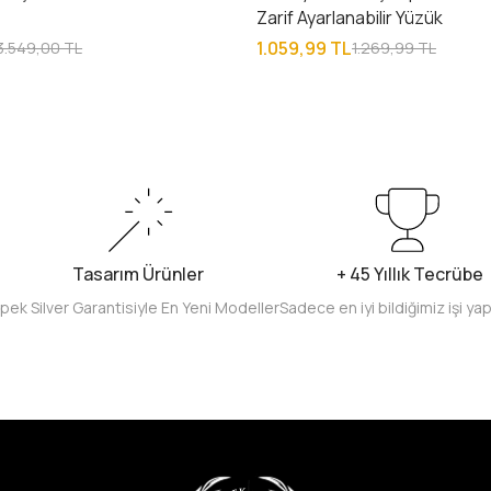
e
Zarif Ayarlanabilir Yüzük
1.059,99 TL
3.549,00 TL
1.269,99 TL
Tasarım Ürünler
+ 45 Yıllık Tecrübe
İpek Silver Garantisiyle En Yeni Modeller
Sadece en iyi bildiğimiz işi ya