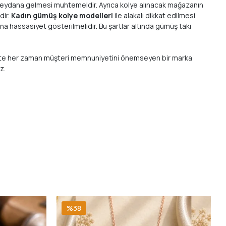
a meydana gelmesi muhtemeldir. Ayrıca kolye alınacak mağazanın
dir.
Kadın gümüş kolye modelleri
ile alakalı dikkat edilmesi
a hassasiyet gösterilmelidir. Bu şartlar altında gümüş takı
 birlikte her zaman müşteri memnuniyetini önemseyen bir marka
ız.
%38
9