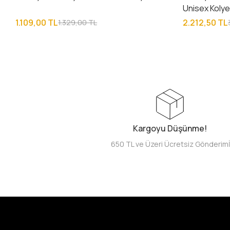
Unisex Koly
1.109,00 TL
2.212,50 TL
1.329,00 TL
Kargoyu Düşünme!
650 TL ve Üzeri Ücretsiz Gönderim