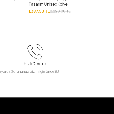
Tasarım Unisex Kolye
1.387,50 TL
2.229,00 TL
Hızlı Destek
pıyoruz.
Sorununuz bizim için öncelik!