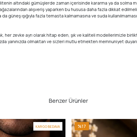
Bu kalitenin altındaki gümüşlerde zaman içerisinde kararma ya da solm
 mağazalarından alışveriş yaparken bu hususa daha fazla dikkat edilmeli
ya da güneş ışığıyla fazla temasta kalmamasına ve suda kullanılmamasın
arak, her zevke ayrı olarak hitap eden, şık ve kaliteli modellerimizle
ızda yanınızda olmaktan ve sizleri mutlu etmekten memnuniyet duyar
Benzer Ürünler
%17
KARGO BEDAVA