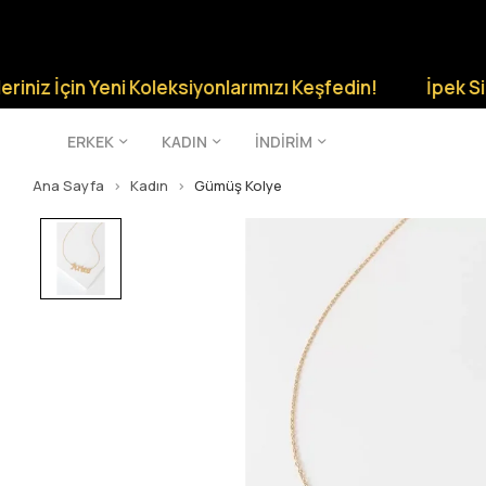
in Yeni Koleksiyonlarımızı Keşfedin!
İpek Silver Şıkl
ERKEK
KADIN
İNDİRİM
Ana Sayfa
Kadın
Gümüş Kolye