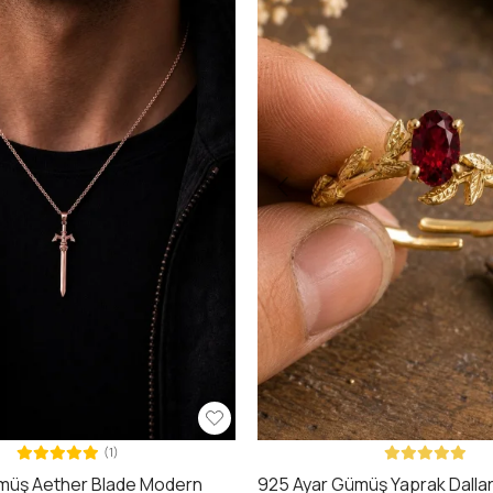
(1)
müş Aether Blade Modern
925 Ayar Gümüş Yaprak Dalları