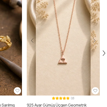
2
(2)
 Sarılmış
925 Ayar Gümüş Üçgen Geometrik