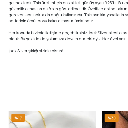
gelmektedir. Takı üretimi için en kaliteli gümüş ayarı 925’tir. 
güvenilir olmasına da özen gösterilmelidir. Özellikle online takı
gereken son nokta da doğru kullanımdır. Takıların kimyasallarla 
setlerinin ömür boyu kalıcı olması mümkündür.
Her konuda bizimle iletişime geçebilirsiniz. İpek Silver ailesi ol
olduk. Bu şekilde de yolumuza devam etmekteyiz. Her özel anın
İpek Silver şıklığı sizinle olsun!
%17
%38