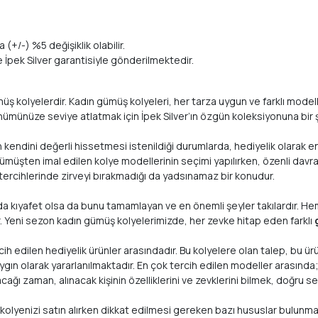
 (+/-) %5 değişiklik olabilir.
te İpek Silver garantisiyle gönderilmektedir.
kolyelerdir. Kadın gümüş kolyeleri, her tarza uygun ve farklı modellerle
nümünüze seviye atlatmak için İpek Silver’ın özgün koleksiyonuna bir ş
ın kendini değerli hissetmesi istenildiği durumlarda, hediyelik olarak en
e gümüşten imal edilen kolye modellerinin seçimi yapılırken, özenli davra
tercihlerinde zirveyi bırakmadığı da yadsınamaz bir konudur.
nda kıyafet olsa da bunu tamamlayan ve en önemli şeyler takılardır. He
r. Yeni sezon kadın gümüş kolyelerimizde, her zevke hitap eden farklı
 edilen hediyelik ürünler arasındadır. Bu kolyelere olan talep, bu ürünl
n olarak yararlanılmaktadır. En çok tercih edilen modeller arasında; h
cağı zaman, alınacak kişinin özelliklerini ve zevklerini bilmek, doğru 
, kolyenizi satın alırken dikkat edilmesi gereken bazı hususlar bulunma