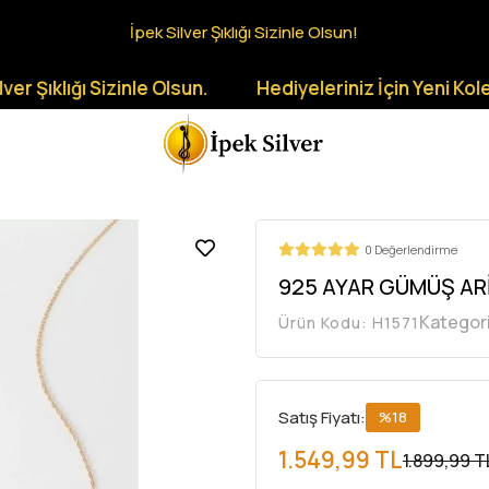
İpek Silver Şıklığı Sizinle Olsun!
ığı Sizinle Olsun.
Hediyeleriniz İçin Yeni Koleksiyonl
0 Değerlendirme
925 AYAR GÜMÜŞ AR
Kategor
Ürün Kodu:
H1571
Satış Fiyatı:
%18
1.549,99 TL
1.899,99 T