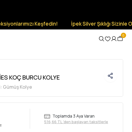
arımızı Keşfedin!
İpek Silver Şıklığı Sizinle Olsun.
0
İES KOÇ BURCU KOLYE
i:
Gümüş Kolye
Toplamda 3 Aya Varan
516,66 TL 'den başlayan taksitlerle
L