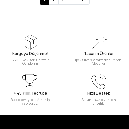
Kargoyu Düşünme!
Tasarım Ürünler
650 TL ve Üzeri Ücretsiz
İpek Silver Garantisiyle En Yeni
Gönderim
Modeller
+ 45 Yıllık Tecrübe
Hızlı Destek
Sadece en iyi bildiğimiz işi
Sorununuz bizim için
yapıyoruz.
öncelik!