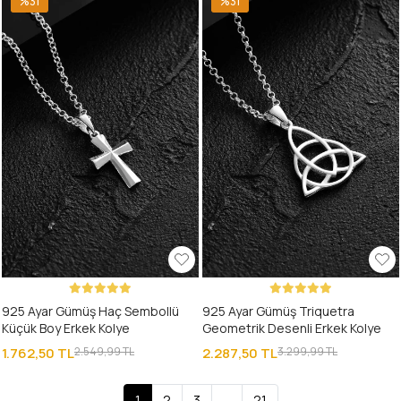
%31
%31
925 Ayar Gümüş Haç Sembollü
925 Ayar Gümüş Triquetra
Küçük Boy Erkek Kolye
Geometrik Desenli Erkek Kolye
1.762,50 TL
2.549,99 TL
2.287,50 TL
3.299,99 TL
1
2
3
...
21