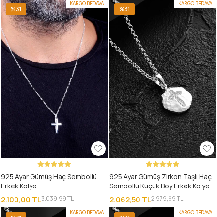
KARGO BEDAVA
KARGO BEDAVA
%31
%31
925 Ayar Gümüş Haç Sembollü
925 Ayar Gümüş Zirkon Taşlı Haç
Erkek Kolye
Sembollü Küçük Boy Erkek Kolye
2.100,00 TL
3.039,99 TL
2.062,50 TL
2.979,99 TL
KARGO BEDAVA
KARGO BEDAVA