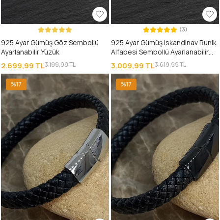
(3)
925 Ayar Gümüş Göz Sembollü
925 Ayar Gümüş Iskandinav Runik
Ayarlanabilir Yüzük
Alfabesi Sembollü Ayarlanabilir
Viking Yüzük
2.699,99 TL
3.199,99 TL
3.009,99 TL
3.619,99 TL
%17
%17