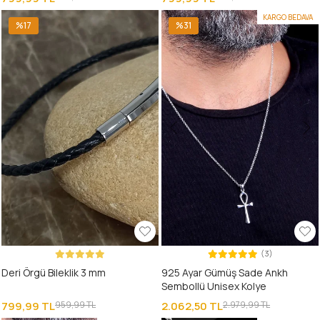
KARGO BEDAVA
%17
%31
(3)
Deri Örgü Bileklik 3 mm
925 Ayar Gümüş Sade Ankh
Sembollü Unisex Kolye
799,99 TL
959,99 TL
2.062,50 TL
2.979,99 TL