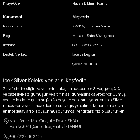
Kişiye Özel
Havale Bildirim Formu
Kurumsal
Alışveriş
Hakkımızda
KVKK Aydınlatma Metni
Blog
Mesafeli Satış Sözleşmesi
İletişim
Gizlilik ve Güvenlik
Destek Merkezi
İade ve Değişim
Çerez Politikası
İpek Silver Koleksiyonlarını Keşfedin!
Zarafetin, inceliğin ve kalitenin buluşma noktası İpek Silver, geniş ürün
yelpazesiyle sizi gümüşün ve altının asil dünyasına davet ediyor. Gümüş
ve altın takıların ışıltısını günlük hayatın her anına yansıtan İpek Silver,
mücevher tasarımındaki benzersiz çizgisiyle stilinizi tamamlamak için
en ince detayları bile düşünmüş durumda. Kendi tarzınızı oluştururken,
kişisel zevklerinizden ödün vermek zorunda kalmayacağınız,
Molla Fenari Mh. Kürkçüler Pazarı Sk. Yeni
özgünlüğünüzü ön plana çıkaracak tasarımlarımızla tanışın.
Han No:6/41 Çemberlitaş Fatih / İSTANBUL
İpek Silver’da her bir parça, sizin benzersiz hikayenizi anlatıyor. İster
+90 (212) 516 24 23
kendinizi ifade etmek için özel bir parça arayışında olun, ister