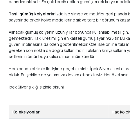
barındırmaktadır. En çok tercih edilen gümüş erkek kolye modelleri
Taşlı gümüş kolyeleri
mizde ise simge ve motifler geri planda ka
sayesinde erkek kolye modellerine şık ve tarz bir görünüm kazandır
Alınacak gümüş kolyenin uzun yıllar boyunca kullanılabilmesi için
gelmektedir. Takı üretimi için en kaliteli gümüş ayarı 925’tir. 
güvenilir olmasına da özen gösterilmelidir. Özellikle online takı 
gereken son nokta da doğru kullanımdır. Takıların kimyasallarla 
setlerinin ömür boyu kalıcı olması mümkündür.
Her konuda bizimle iletişime geçebilirsiniz. İpek Silver ailesi ol
olduk. Bu şekilde de yolumuza devam etmekteyiz. Her özel anın
İpek Silver şıklığı sizinle olsun!
Koleksiyonlar
Haç Kole