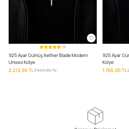
(1)
925 Ayar Gümüş Aether Blade Modern
925 Ayar Gü
Unisex Kolye
Kolye
2.212,50 TL
1.765,00 TL
3.549,00 TL