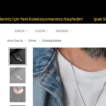
 Yeni Koleksiyonlarımızı Keşfedin!
İpek Silver Şıklığı
ERKEK
KADIN
İNDİRİM
Ana Sayfa
Erkek
Gümüş Kolye