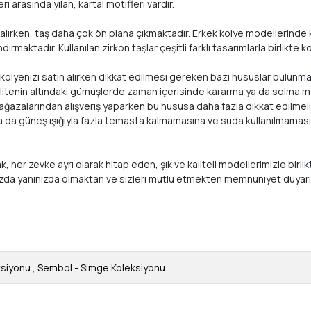
 arasında yılan, kartal motifleri vardır.
lırken, taş daha çok ön plana çıkmaktadır. Erkek kolye modellerinde kul
maktadır. Kullanılan zirkon taşlar çeşitli farklı tasarımlarla birlikte 
, kolyenizi satın alırken dikkat edilmesi gereken bazı hususlar bulunma
Bu kalitenin altındaki gümüşlerde zaman içerisinde kararma ya da solm
mağazalarından alışveriş yaparken bu hususa daha fazla dikkat edilmelid
ya da güneş ışığıyla fazla temasta kalmamasına ve suda kullanılmamasın
arak, her zevke ayrı olarak hitap eden, şık ve kaliteli modellerimizle
ızda yanınızda olmaktan ve sizleri mutlu etmekten memnuniyet duyar
ksiyonu
,
Sembol - Simge Koleksiyonu