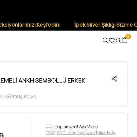
ımızı Keşfedin!
İpek Silver Şıklığı Sizinle Olsun.
0
LEMELİ ANKH SEMBOLLÜ ERKEK
ri:
Gümüş Kolye
Toplamda 3 Aya Varan
1.500,00 TL 'den başlayan taksitlerle
TL