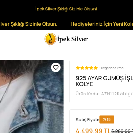
İpek Silver Şıklığı Sizinle Olsun!
 Sizinle Olsun.
Hediyeleriniz İçin Yeni Koleksiyonlar
1 Değerlendirme
925 AYAR GÜMÜŞ İŞ
KOLYE
Katego
Ürün Kodu:
AZN112
Satış Fiyatı:
%15
4.499,99 TL
5.289,99 