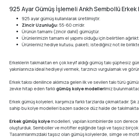
925 Ayar Gümüş İşlemeli Ankh Sembollü Erkek
925 ayar gümüş kullanılarak üretilmiştir.
Zincir Uzunluğu:
55-60 cm’dir.
Ürünün tamamı (zincir dahil) gümüştür.
Ürünlerimizin tamamı el yapımı olduğu için belirtilen ağırlıkta
Ürünleriniz hediye kutusu, paketi, istediğiniz not ile birlik
Erkeklerin takmaktan en çok keyif aldığı gümüş takı şüphesiz gümüş 
yakınlarınıza ideal hediyeyi vermek, tarzınızı vurgulamak ve görü
Erkek takısı denilince aklımıza gelen ilk ve sevilen takı türü gü
zevke hitap eden farklı
gümüş kolye modelleri
miz bulunmaktad
Erkek gümüş kolyeleri, karşımıza farklı tarzlarda çıkmaktadır. Şık
sahip bu kolye modelleri bazen sadece düz halde de takılmaktadır
Erkek gümüş kolye
modelleri, yapılan kombinlerde son derece şı
oluşturduk. Semboller ve motifler eşliğinde taşlı ve taşsız bir
Tasarımlarımızdaki taşsız olan gümüş kolyelerde, simge ve motif