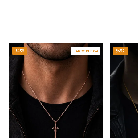
%38
%32
KARGO BEDAVA