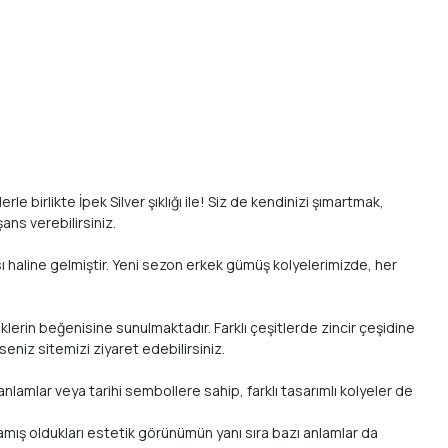
 birlikte İpek Silver şıklığı ile! Siz de kendinizi şımartmak,
ans verebilirsiniz.
sı haline gelmiştir. Yeni sezon erkek gümüş kolyelerimizde, her
eklerin beğenisine sunulmaktadır. Farklı çeşitlerde zincir çeşidine
eniz sitemizi ziyaret edebilirsiniz.
lamlar veya tarihi sembollere sahip, farklı tasarımlı kolyeler de
mış oldukları estetik görünümün yanı sıra bazı anlamlar da