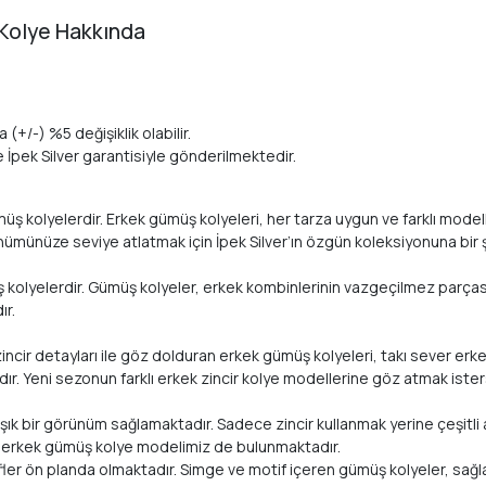
 Kolye Hakkında
 (+/-) %5 değişiklik olabilir.
te İpek Silver garantisiyle gönderilmektedir.
kolyelerdir. Erkek gümüş kolyeleri, her tarza uygun ve farklı modellerle
nümünüze seviye atlatmak için İpek Silver’ın özgün koleksiyonuna bir ş
müş kolyelerdir. Gümüş kolyeler, erkek kombinlerinin vazgeçilmez parça
ır.
 zincir detayları ile göz dolduran erkek gümüş kolyeleri, takı sever erk
. Yeni sezonun farklı erkek zincir kolye modellerine göz atmak isters
k bir görünüm sağlamaktadır. Sadece zincir kullanmak yerine çeşitli an
çok erkek gümüş kolye modelimiz de bulunmaktadır.
ler ön planda olmaktadır. Simge ve motif içeren gümüş kolyeler, sağla