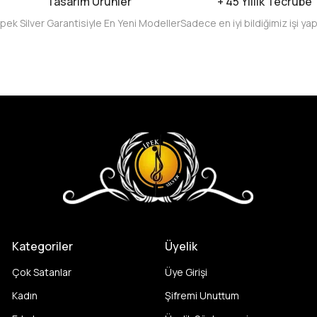
Tasarım Ürünler
+ 45 Yıllık Tecrübe
İpek Silver Garantisiyle En Yeni Modeller
Sadece en iyi bildiğimiz işi ya
Kategoriler
Üyelik
Çok Satanlar
Üye Girişi
Kadın
Şifremi Unuttum