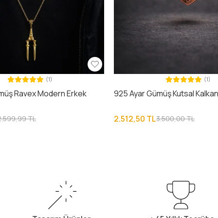
(1)
(1)
müş Ravex Modern Erkek
925 Ayar Gümüş Kutsal Kalkan
2.512,50 TL
2.599,99 TL
3.500,00 TL