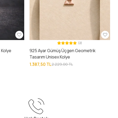
(2)
 Kolye
925 Ayar Gümüş Üçgen Geometrik
Tasarım Unisex Kolye
1.387,50 TL
2.229,00 TL