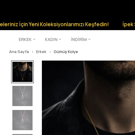
çin Yeni Koleksiyonlarımızı Keşfedin!
İpek Silver Şık
ERKEK
KADIN
İNDİRİM
Ana Sayfa
Erkek
Gümüş Kolye