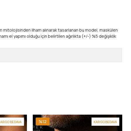
önem mitolojisinden ilham alınarak tasarlanan bu model, maskülen
ı el yapımı olduğu için belirtilen ağırlıkta (+/-) %5 değişiklik
%12
KARGO BEDAVA
KARGO BEDAVA
9