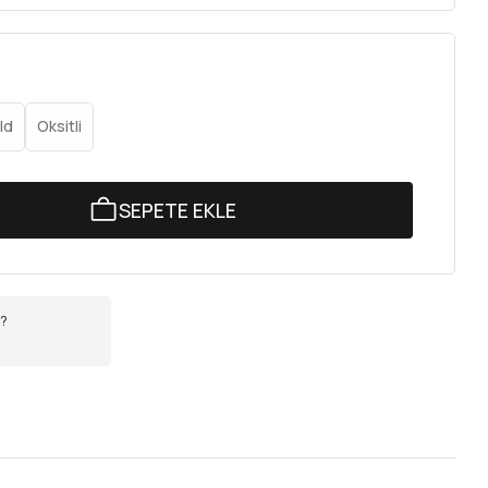
ld
Oksitli
SEPETE EKLE
r?