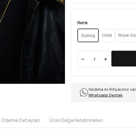
Renk
Gold
Rose Go
Gümüş
Yardıma mı İhtiyacınız va
Whatsapp Destek
e Ödeme Detayları
Ürün Değerlendirmeleri