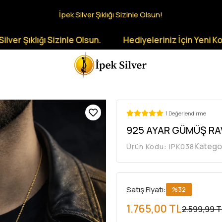
İpek Silver Şıklığı Sizinle Olsun!
lığı Sizinle Olsun.
Hediyeleriniz İçin Yeni Koleksiyon
1 Değerlendirme
925 AYAR GÜMÜŞ RA
Katego
Ürün Kodu:
IPK038
Satış Fiyatı:
%32
1.765,00 TL
2.599,99 T