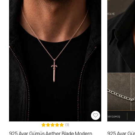
(1)
925 Ayar Gümüş Aether Blade Modern
925 Ayar Güm