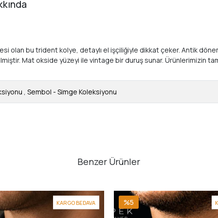
kkında
esi olan bu trident kolye, detaylı el işçiliğiyle dikkat çeker. Antik d
ştir. Mat okside yüzeyi ile vintage bir duruş sunar. Ürünlerimizin tamam
ksiyonu
,
Sembol - Simge Koleksiyonu
Benzer Ürünler
%5
KARGO BEDAVA