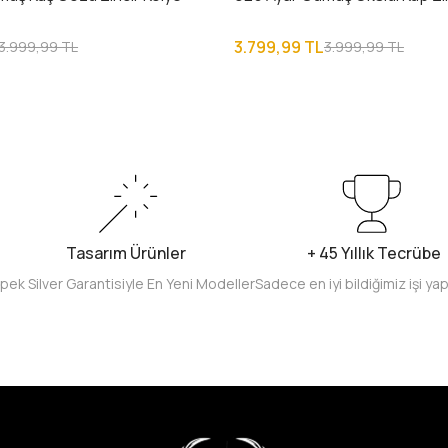
3.799,99 TL
3.999,99 TL
3.999,99 TL
Tasarım Ürünler
+ 45 Yıllık Tecrübe
İpek Silver Garantisiyle En Yeni Modeller
Sadece en iyi bildiğimiz işi ya