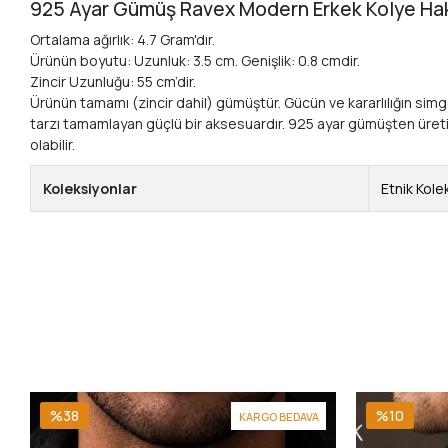
925 Ayar Gümüş Ravex Modern Erkek Kolye Ha
Ortalama ağırlık: 4.7 Gram'dır.
Ürünün boyutu: Uzunluk: 3.5 cm. Genişlik: 0.8 cmdir.
Zincir Uzunluğu: 55 cm’dir.
Ürünün tamamı (zincir dahil) gümüştür. Gücün ve kararlılığın simg
tarzı tamamlayan güçlü bir aksesuardır. 925 ayar gümüşten üretilmi
olabilir.
Koleksiyonlar
Etnik Kole
%38
%10
KARGO BEDAVA