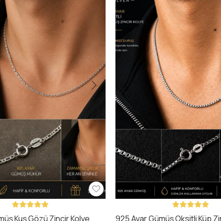
üş Kuş Gözü Zincir Kolye
925 Ayar Gümüş Oksitli Küp Zi