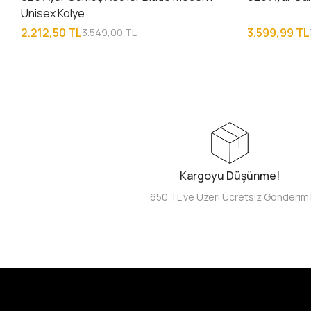
Unisex Kolye
2.212,50 TL
3.599,99 TL
3.549,00 TL
Kargoyu Düşünme!
650 TL ve Üzeri Ücretsiz Gönderim