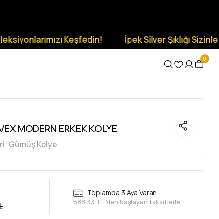
larımızı Keşfedin!
İpek Silver Şıklığı Sizinle Olsun.
0
VEX MODERN ERKEK KOLYE
ri:
Gümüş Kolye
Toplamda 3 Aya Varan
588,33 TL 'den başlayan taksitlerle
L