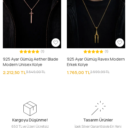
(1)
(1)
925 Ayar Gümüş Aether Blade
925 Ayar Gümüş Ravex Modern
Modern Unisex Kolye
Erkek Kolye
2.212,50 TL
3.549,00 TL
1.765,00 TL
2.599,99 TL
Kargoyu Düşünme!
Tasarım Ürünler
650 TL ve Üzeri Ücretsiz
İpek Silver Garantisiyle En Yeni