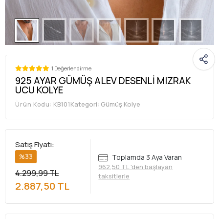
1 Değerlendirme
925 AYAR GÜMÜŞ ALEV DESENLİ MIZRAK
UCU KOLYE
Kategori:
Gümüş Kolye
Ürün Kodu:
KB101
Satış Fiyatı:
%33
Toplamda 3 Aya Varan
962,50 TL 'den başlayan
4.299,99 TL
taksitlerle
2.887,50 TL