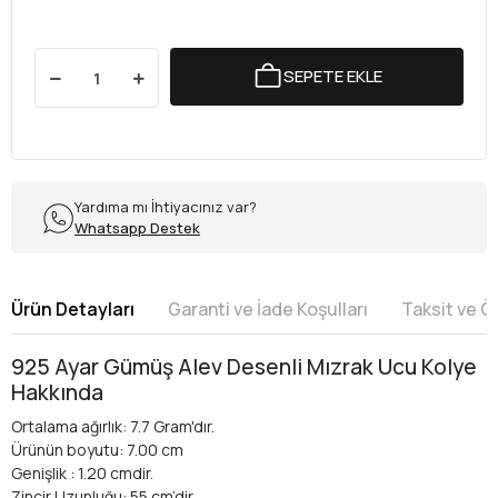
SEPETE EKLE
Yardıma mı İhtiyacınız var?
Whatsapp Destek
Ürün Detayları
Garanti ve İade Koşulları
Taksit ve 
925 Ayar Gümüş Alev Desenli Mızrak Ucu Kolye
Hakkında
Ortalama ağırlık: 7.7 Gram'dır.
Ürünün boyutu: 7.00 cm
Genişlik : 1.20 cmdir.
Zincir Uzunluğu: 55 cm’dir.