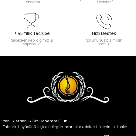
Gönderim
Modeller
+ 45 Yıllık Tecrübe
Hızlı Destek
Sadece en iyi bildiğimiz işi
Sorununuz bizim için
yapıyoruz.
öncelik!
Yeniliklerden İlk Siz Haberdar Olun
Takıların büyüsünü keşfedin, özgün tasarımlarla dolu e-bültenimize katılın.