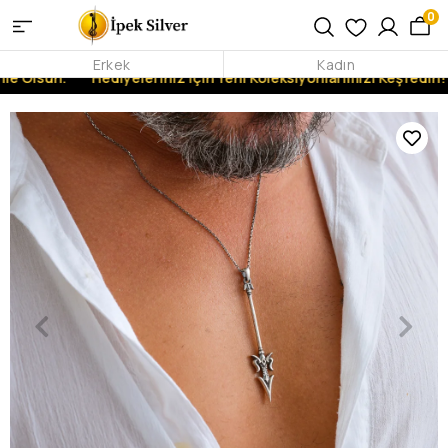
0
Erkek
Kadın
le Olsun.
Hediyeleriniz İçin Yeni Koleksiyonlarımızı Keşfedin!