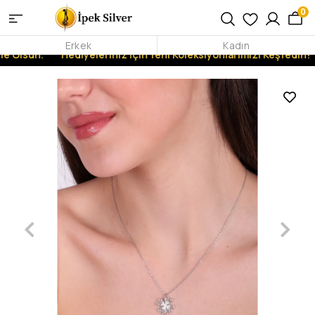
0
Erkek
Kadın
e Olsun.
Hediyeleriniz İçin Yeni Koleksiyonlarımızı Keşfedin!