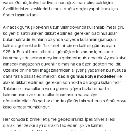
vardır. Gümüş kolye hediye alınacağı zaman, alınacak kişinin
özelliklerini ve zevklerini bilmek, doğru seçim yapabilmek için
önem taşımaktadır.
Alınacak gümüş kolyenin uzun yıllar boyunca kullanılabilmesi için,
kolyenizi satın alırken dikkat edilmesi gereken bazı hususlar
bulunmaktadır. Bunların başında kolyede kullanılan gümüşün
kalitesi gelmektedir. Takı üretimi için en kaliteli gümüş ayarı
925’tir. Bu kalitenin altındaki gümüşlerde zaman içerisinde
kararma ya da solma meydana gelmesi muhtemeldir. Ayrıca kolye
alınacak mağazanın güvenilir olmasına da özen gösterilmelidir.
Özellikle online takı mağazalarından alışveriş yaparken bu hususa
daha fazla dikkat edilmelidir.
Kadın gümüş kolye modelleri
ile
alakalı dikkat edilmesi gereken son nokta da doğru kullanımdır.
Takıların kimyasallarla ya da güneş ışığıyla fazla temasta
kalmamasına ve suda kullanılmamasına hassasiyet
gösterilmelidir. Bu şartlar altında gümüş takı setlerinin ömür boyu
kalıcı olması mümkündür.
Her konuda bizimle iletişime geçebilirsiniz. İpek Silver ailesi
olarak, her zevke ayrı olarak hitap eden, şık ve kaliteli