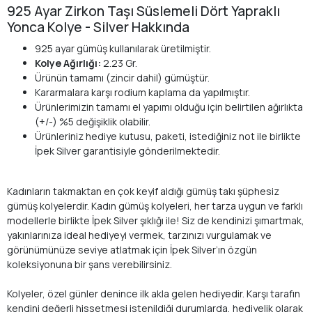
925 Ayar Zirkon Taşı Süslemeli Dört Yapraklı
Yonca Kolye - Silver Hakkında
925 ayar gümüş kullanılarak üretilmiştir.
Kolye Ağırlığı:
2.23 Gr.
Ürünün tamamı (zincir dahil) gümüştür.
Kararmalara karşı rodium kaplama da yapılmıştır.
Ürünlerimizin tamamı el yapımı olduğu için belirtilen ağırlıkta
(+/-) %5 değişiklik olabilir.
Ürünleriniz hediye kutusu, paketi, istediğiniz not ile birlikte
İpek Silver garantisiyle gönderilmektedir.
Kadınların takmaktan en çok keyif aldığı gümüş takı şüphesiz
gümüş kolyelerdir. Kadın gümüş kolyeleri, her tarza uygun ve farklı
modellerle birlikte İpek Silver şıklığı ile! Siz de kendinizi şımartmak,
yakınlarınıza ideal hediyeyi vermek, tarzınızı vurgulamak ve
görünümünüze seviye atlatmak için İpek Silver’ın özgün
koleksiyonuna bir şans verebilirsiniz.
Kolyeler, özel günler denince ilk akla gelen hediyedir. Karşı tarafın
kendini değerli hissetmesi istenildiği durumlarda, hediyelik olarak