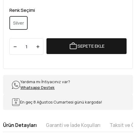
Renk Seçimi
Silver
SEPETE EKLE
Yardıma mı İhtiyacınız var?
Whatsapp Destek
En geç 8 Ağustos Cumartesi günü kargoda!
Ürün Detayları
Garanti ve İade Koşulları
Taksit ve 