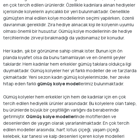
en çok tercih edilen ürünlerdir. Özellikle kadınlara alınan hediyeler
içerisinde kolyelerin ayrıcalıklı bir yeri bulunmaktadır. Genellikle
gümüşten imal edilen kolye modellerinin seçimi yapılırken, özenli
davranmak gereklidir. Zira hediye alınacak kişi ile kolyenin uyumlu
olması önemli bir husustur. Gümüş kolye modellerinin de hediye
tercihlerinde zirveyi bırakmadığı da yadsınamaz bir konudur.
Her kadın, şık bir görünüme sahip olmak ister. Bunun için ön
planda kıyafet olsa da bunu tamamlayan ve en önemli şeyler
takılardır. Hem kadınlar hem erkekler gümüş takılara oldukça ilgi
duymaktadır. Gümüş kolyeler her yıl farklı modeller de ve tarzlarda
çıkmaktadır. Yeni sezon kadın gümüş kolyelerimizde, her zevke
hitap eden farklı
gümüş kolye model
lerimiz bulunmaktadır.
Gümüş kolyeler hem erkekler için hem de kadınlar için en çok
tercih edilen hediyelik ürünler arasındadır. Bu kolyelere olan talep,
bu ürünlerde büyük bir çeşitliliğin varlığını da beraberinde
getirmiştir.
Gümüş kolye modelleri
nde motiflerden ve
desenlerden de yaygın olarak yararlanılmaktadır. En çok tercih
edilen modeller arasında; harf, lotus çiçeği, yaşam çiçeği,
kelebek, kar tanesi ve kalp desenleri içeren kolye modelleri