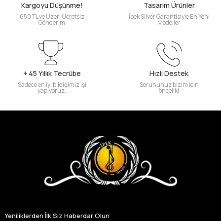
Kargoyu Düşünme!
Tasarım Ürünler
650 TL ve Üzeri Ücretsiz
İpek Silver Garantisiyle En Yeni
Gönderim
Modeller
+ 45 Yıllık Tecrübe
Hızlı Destek
Sadece en iyi bildiğimiz işi
Sorununuz bizim için
yapıyoruz.
öncelik!
Yeniliklerden İlk Siz Haberdar Olun