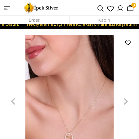
0
Erkek
Kadın
e Olsun.
Hediyeleriniz İçin Yeni Koleksiyonlarımızı Keşfedin!