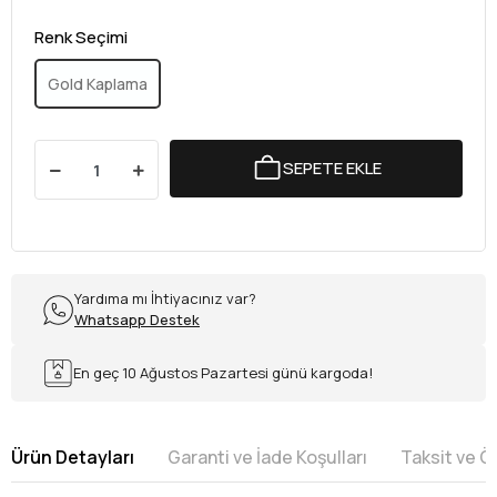
Renk Seçimi
Gold Kaplama
SEPETE EKLE
Yardıma mı İhtiyacınız var?
Whatsapp Destek
En geç 10 Ağustos Pazartesi günü kargoda!
Ürün Detayları
Garanti ve İade Koşulları
Taksit ve 