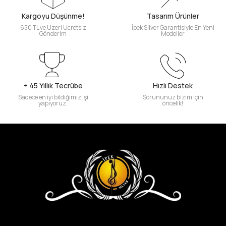
Kargoyu Düşünme!
Tasarım Ürünler
650 TL ve Üzeri Ücretsiz
İpek Silver Garantisiyle En Yeni
Gönderim
Modeller
+ 45 Yıllık Tecrübe
Hızlı Destek
Sadece en iyi bildiğimiz işi
Sorununuz bizim için
yapıyoruz.
öncelik!