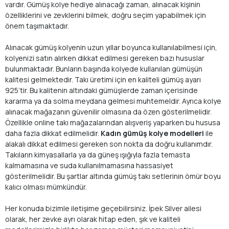
vardır. Gümüş kolye hediye alınacağı zaman, alınacak kişinin
özelliklerini ve zevklerini bilmek, doğru seçim yapabilmek için
önem taşımaktadır.
Alınacak gümüş kolyenin uzun yıllar boyunca kullanılabilmesi için,
kolyenizi satın alırken dikkat edilmesi gereken bazı hususlar
bulunmaktadır. Bunların başında kolyede kullanılan gümüşün
kalitesi gelmektedir. Takı üretimi için en kaliteli gümüş ayarı
925’tir. Bu kalitenin altındaki gümüşlerde zaman içerisinde
kararma ya da solma meydana gelmesi muhtemeldir. Ayrıca kolye
alınacak mağazanın güvenilir olmasına da özen gösterilmelidir.
Özellikle online takı mağazalarından alışveriş yaparken bu hususa
daha fazla dikkat edilmelidir.
Kadın gümüş kolye modelleri
ile
alakalı dikkat edilmesi gereken son nokta da doğru kullanımdır.
Takıların kimyasallarla ya da güneş ışığıyla fazla temasta
kalmamasına ve suda kullanılmamasına hassasiyet
gösterilmelidir. Bu şartlar altında gümüş takı setlerinin ömür boyu
kalıcı olması mümkündür.
Her konuda bizimle iletişime geçebilirsiniz. İpek Silver ailesi
olarak, her zevke ayrı olarak hitap eden, şık ve kaliteli