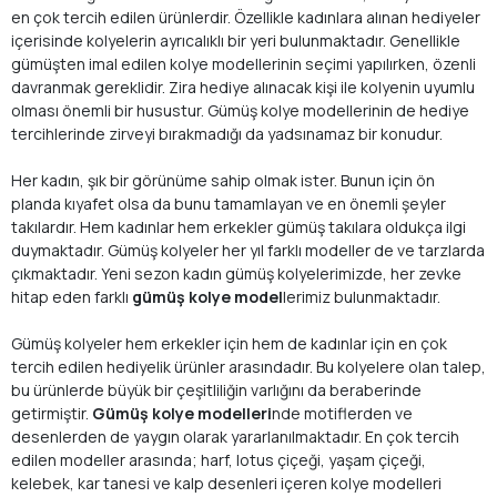
en çok tercih edilen ürünlerdir. Özellikle kadınlara alınan hediyeler
içerisinde kolyelerin ayrıcalıklı bir yeri bulunmaktadır. Genellikle
gümüşten imal edilen kolye modellerinin seçimi yapılırken, özenli
davranmak gereklidir. Zira hediye alınacak kişi ile kolyenin uyumlu
olması önemli bir husustur. Gümüş kolye modellerinin de hediye
tercihlerinde zirveyi bırakmadığı da yadsınamaz bir konudur.
Her kadın, şık bir görünüme sahip olmak ister. Bunun için ön
planda kıyafet olsa da bunu tamamlayan ve en önemli şeyler
takılardır. Hem kadınlar hem erkekler gümüş takılara oldukça ilgi
duymaktadır. Gümüş kolyeler her yıl farklı modeller de ve tarzlarda
çıkmaktadır. Yeni sezon kadın gümüş kolyelerimizde, her zevke
hitap eden farklı
gümüş kolye model
lerimiz bulunmaktadır.
Gümüş kolyeler hem erkekler için hem de kadınlar için en çok
tercih edilen hediyelik ürünler arasındadır. Bu kolyelere olan talep,
bu ürünlerde büyük bir çeşitliliğin varlığını da beraberinde
getirmiştir.
Gümüş kolye modelleri
nde motiflerden ve
desenlerden de yaygın olarak yararlanılmaktadır. En çok tercih
edilen modeller arasında; harf, lotus çiçeği, yaşam çiçeği,
kelebek, kar tanesi ve kalp desenleri içeren kolye modelleri