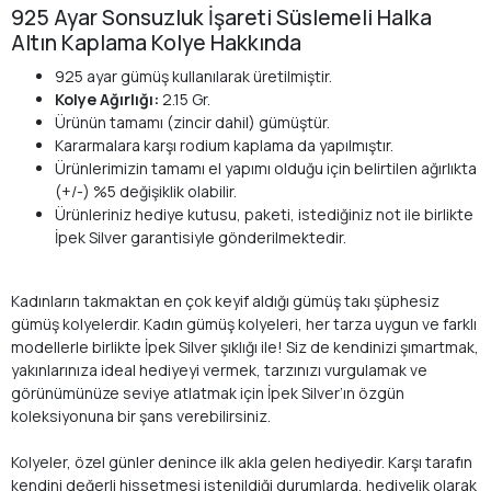
925 Ayar Sonsuzluk İşareti Süslemeli Halka
Altın Kaplama Kolye Hakkında
925 ayar gümüş kullanılarak üretilmiştir.
Kolye Ağırlığı:
2.15 Gr.
Ürünün tamamı (zincir dahil) gümüştür.
Kararmalara karşı rodium kaplama da yapılmıştır.
Ürünlerimizin tamamı el yapımı olduğu için belirtilen ağırlıkta
(+/-) %5 değişiklik olabilir.
Ürünleriniz hediye kutusu, paketi, istediğiniz not ile birlikte
İpek Silver garantisiyle gönderilmektedir.
Kadınların takmaktan en çok keyif aldığı gümüş takı şüphesiz
gümüş kolyelerdir. Kadın gümüş kolyeleri, her tarza uygun ve farklı
modellerle birlikte İpek Silver şıklığı ile! Siz de kendinizi şımartmak,
yakınlarınıza ideal hediyeyi vermek, tarzınızı vurgulamak ve
görünümünüze seviye atlatmak için İpek Silver’ın özgün
koleksiyonuna bir şans verebilirsiniz.
Kolyeler, özel günler denince ilk akla gelen hediyedir. Karşı tarafın
kendini değerli hissetmesi istenildiği durumlarda, hediyelik olarak