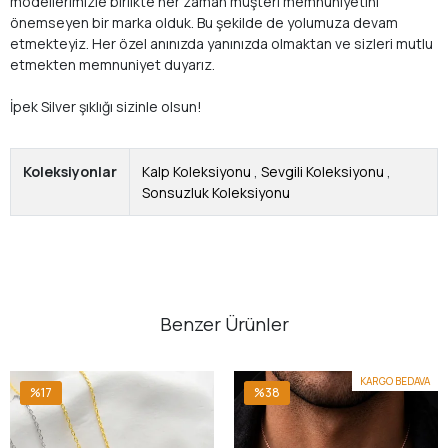
modellerimizle birlikte her zaman müşteri memnuniyetini
önemseyen bir marka olduk. Bu şekilde de yolumuza devam
etmekteyiz. Her özel anınızda yanınızda olmaktan ve sizleri mutlu
etmekten memnuniyet duyarız.
İpek Silver şıklığı sizinle olsun!
Koleksiyonlar
Kalp Koleksiyonu
,
Sevgili Koleksiyonu
,
Sonsuzluk Koleksiyonu
Benzer Ürünler
KARGO BEDAVA
%17
%38