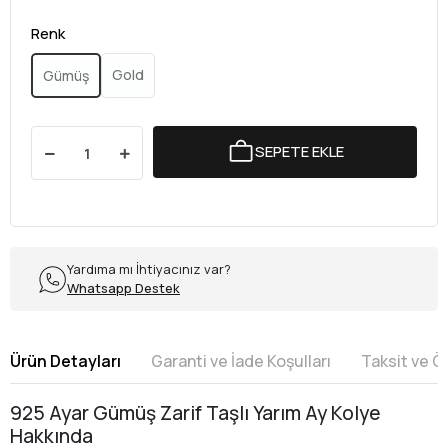
Renk
Gold
Gümüş
SEPETE EKLE
Yardıma mı İhtiyacınız var?
Whatsapp Destek
Ürün Detayları
Garanti ve İade Koşulları
Taksit ve 
925 Ayar Gümüş Zarif Taşlı Yarım Ay Kolye
Hakkında