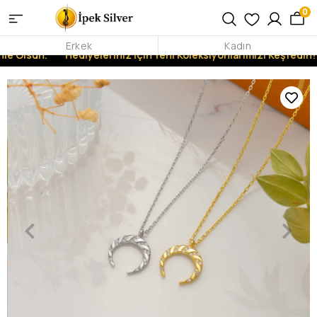
0
Erkek
Kadın
le Olsun.
Hediyeleriniz İçin Yeni Koleksiyonlarımızı Keşfedin!