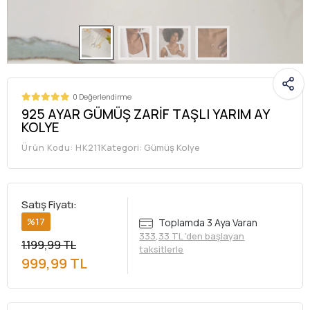
0 Değerlendirme
925 AYAR GÜMÜŞ ZARİF TAŞLI YARIM AY
KOLYE
Kategori:
Gümüş Kolye
Ürün Kodu:
HK211
Satış Fiyatı:
%17
Toplamda 3 Aya Varan
333,33 TL 'den başlayan
1.199,99 TL
taksitlerle
999,99 TL