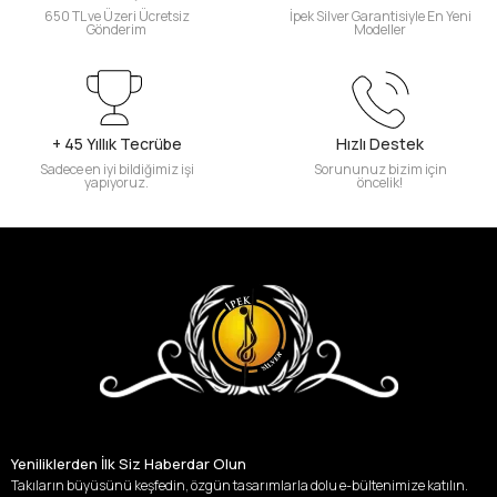
650 TL ve Üzeri Ücretsiz
İpek Silver Garantisiyle En Yeni
Gönderim
Modeller
+ 45 Yıllık Tecrübe
Hızlı Destek
Sadece en iyi bildiğimiz işi
Sorununuz bizim için
yapıyoruz.
öncelik!
Yeniliklerden İlk Siz Haberdar Olun
Takıların büyüsünü keşfedin, özgün tasarımlarla dolu e-bültenimize katılın.