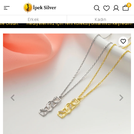
0
Erkek
Kadın
le Olsun.
Hediyeleriniz İçin Yeni Koleksiyonlarımızı Keşfedin!