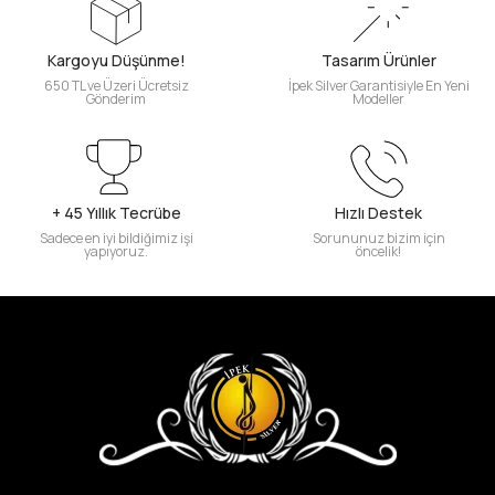
Kargoyu Düşünme!
Tasarım Ürünler
650 TL ve Üzeri Ücretsiz
İpek Silver Garantisiyle En Yeni
Gönderim
Modeller
+ 45 Yıllık Tecrübe
Hızlı Destek
Sadece en iyi bildiğimiz işi
Sorununuz bizim için
yapıyoruz.
öncelik!