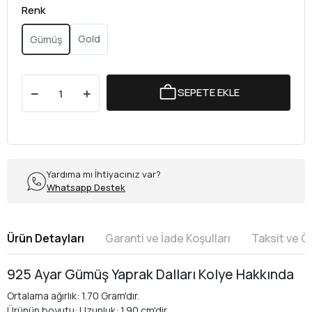
Renk
Gold
Gümüş
SEPETE EKLE
Yardıma mı İhtiyacınız var?
Whatsapp Destek
Ürün Detayları
Garanti ve İade Koşulları
Taksit ve 
925 Ayar Gümüş Yaprak Dalları Kolye Hakkında
Ortalama ağırlık: 1.70 Gram'dır.
Ürünün boyutu: Uzunluk: 1.90 cm'dir.