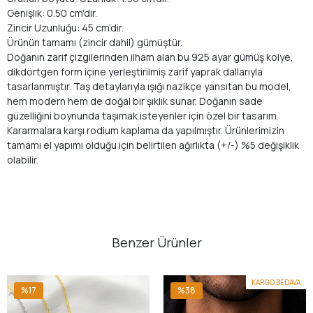
Genişlik: 0.50 cm'dir.
Zincir Uzunluğu: 45 cm’dir.
Ürünün tamamı (zincir dahil) gümüştür.
Doğanın zarif çizgilerinden ilham alan bu 925 ayar gümüş kolye,
dikdörtgen form içine yerleştirilmiş zarif yaprak dallarıyla
tasarlanmıştır. Taş detaylarıyla ışığı nazikçe yansıtan bu model,
hem modern hem de doğal bir şıklık sunar. Doğanın sade
güzelliğini boynunda taşımak isteyenler için özel bir tasarım.
Kararmalara karşı rodium kaplama da yapılmıştır. Ürünlerimizin
tamamı el yapımı olduğu için belirtilen ağırlıkta (+/-) %5 değişiklik
olabilir.
Benzer Ürünler
KARGO BEDAVA
%17
%38