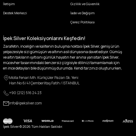
İletişim
Gizlilik ve Güvenlik
Destek Merkezi
İade ve Değişim
Çerez Politikası
İpek Silver Koleksiyonlarını Keşfedin!
Zarafetin, inceliğin ve kalitenin buluşma noktası İpek Silver, geniş ürün
yelpazesiyle sizi gümüşün ve altının asil dünyasına davet ediyor. Gümüş
ve altın takıların ışıltısını günlük hayatın her anına yansıtan İpek Silver,
mücevher tasarımındaki benzersiz çizgisiyle stilinizi tamamlamak için
en ince detayları bile düşünmüş durumda. Kendi tarzınızı oluştururken,
kişisel zevklerinizden ödün vermek zorunda kalmayacağınız,
Molla Fenari Mh. Kürkçüler Pazarı Sk. Yeni
özgünlüğünüzü ön plana çıkaracak tasarımlarımızla tanışın.
Han No:6/41 Çemberlitaş Fatih / İSTANBUL
İpek Silver’da her bir parça, sizin benzersiz hikayenizi anlatıyor. İster
+90 (212) 516 24 23
kendinizi ifade etmek için özel bir parça arayışında olun, ister
sevdiklerinize unutulmaz bir hediye vermek isteyin, her zevke ve her anı
info@ipeksilver.com
ölümsüzleştirecek anlara uygun seçeneklerimizle yanınızdayız.
Kadın Altın ve Gümüş Takı Modelleri
İpek Silver Kadın Koleksiyonu, zarafeti ve ihtişamı bir arada sunarak, her
İpek Silver ©
2026
Tüm Hakları Saklıdır.
kadının içindeki ışığı dışa vuruyor. Altın küpeler, her kulağa melodik bir
dokunuş katarken; altın zincir model kolyeler, boynunuzda parlayan zarif