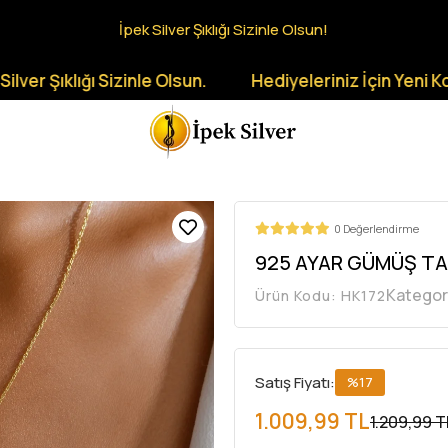
İpek Silver Şıklığı Sizinle Olsun!
ığı Sizinle Olsun.
Hediyeleriniz İçin Yeni Koleksiyon
0 Değerlendirme
925 AYAR GÜMÜŞ TAŞ
Kategor
Ürün Kodu:
HK172
Satış Fiyatı:
%17
1.009,99 TL
1.209,99 T