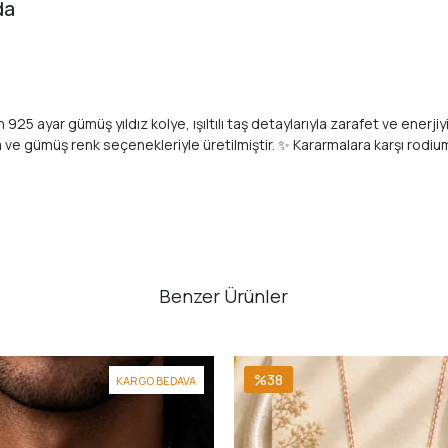
da
25 ayar gümüş yıldız kolye, ışıltılı taş detaylarıyla zarafet ve enerjiyi 
 ve gümüş renk seçenekleriyle üretilmiştir. ✨ Kararmalara karşı rodiu
Benzer Ürünler
%38
KARGO BEDAVA