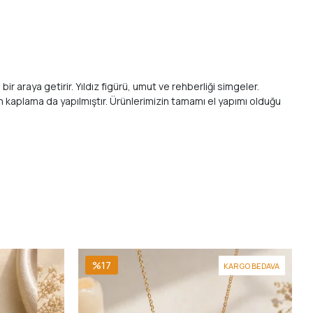
bir araya getirir. Yıldız figürü, umut ve rehberliği simgeler.
m kaplama da yapılmıştır. Ürünlerimizin tamamı el yapımı olduğu
%17
KARGO BEDAVA
9