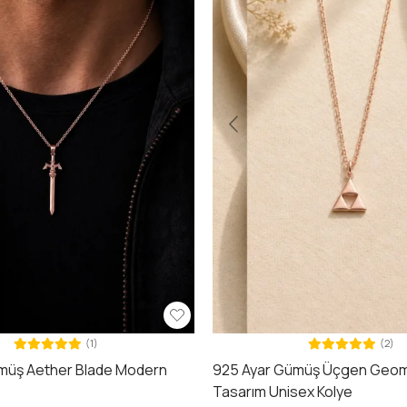
(1)
(2)
müş Aether Blade Modern
925 Ayar Gümüş Üçgen Geom
e
Tasarım Unisex Kolye