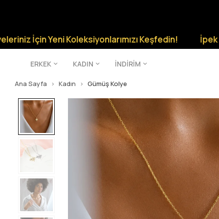
çin Yeni Koleksiyonlarımızı Keşfedin!
İpek Silver Şıkl
ERKEK
KADIN
İNDİRİM
Ana Sayfa
Kadın
Gümüş Kolye