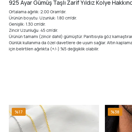
925 Ayar Gümüş Taşlı Zarif Yıldız Kolye Hakkın
Ortalama ağırlık: 2.00 Gram'dır.
Ürünün boyutu: Uzunluk: 1.80 cm'dir.
Genişlik: 1.30 cm'dir.
Zincir Uzunluğu: 45 cm’dir.
Ürünün tamamı (zincir dahil) gümüştür. Parıltısıyla göz kamaştıran 9
Günlük kullanıma da özel davetlere de uyum sağlar. Altın kaplama
için belirtilen ağırlıkta (+/-) %5 değişiklik olabilir.
%17
%38