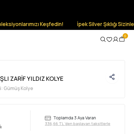
larımızı Keşfedin!
İpek Silver Şıklığı Sizinle Olsun.
0
LI ZARİF YILDIZ KOLYE
i:
Gümüş Kolye
Toplamda 3 Aya Varan
336,66 TL 'den başlayan taksitlerle
L