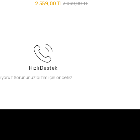
2.559,00 TL
3.069,00 TL
Hızlı Destek
pıyoruz.
Sorununuz bizim için öncelik!