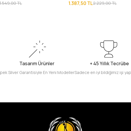
1.387,50 TL
3.549,00 TL
2.229,00 TL
Tasarım Ürünler
+ 45 Yıllık Tecrübe
İpek Silver Garantisiyle En Yeni Modeller
Sadece en iyi bildiğimiz işi ya