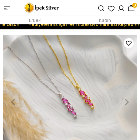
0
Erkek
Kadın
le Olsun.
Hediyeleriniz İçin Yeni Koleksiyonlarımızı Keşfedin!