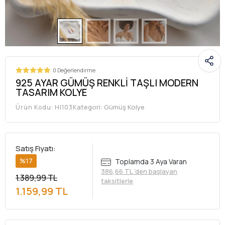
0 Değerlendirme
925 AYAR GÜMÜŞ RENKLİ TAŞLI MODERN
TASARIM KOLYE
Kategori:
Gümüş Kolye
Ürün Kodu:
HI103
Satış Fiyatı:
%17
Toplamda 3 Aya Varan
386,66 TL 'den başlayan
1.389,99 TL
taksitlerle
1.159,99 TL