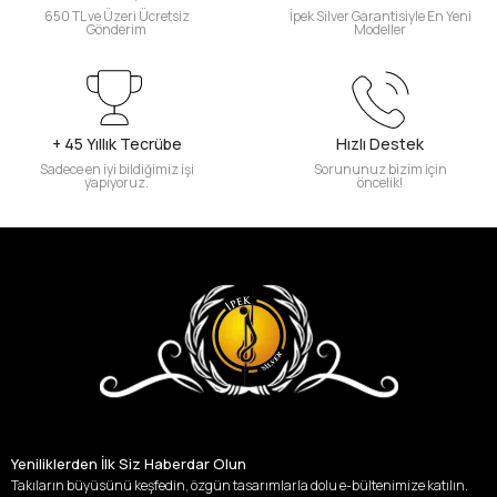
650 TL ve Üzeri Ücretsiz
İpek Silver Garantisiyle En Yeni
Gönderim
Modeller
+ 45 Yıllık Tecrübe
Hızlı Destek
Sadece en iyi bildiğimiz işi
Sorununuz bizim için
yapıyoruz.
öncelik!
Yeniliklerden İlk Siz Haberdar Olun
Takıların büyüsünü keşfedin, özgün tasarımlarla dolu e-bültenimize katılın.