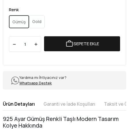
Renk
Gold
Gümüş
SEPETE EKLE
Yardıma mı İhtiyacınız var?
Whatsapp Destek
Ürün Detayları
Garanti ve İade Koşulları
Taksit ve 
925 Ayar Gümüş Renkli Taşlı Modern Tasarım
Kolye Hakkında