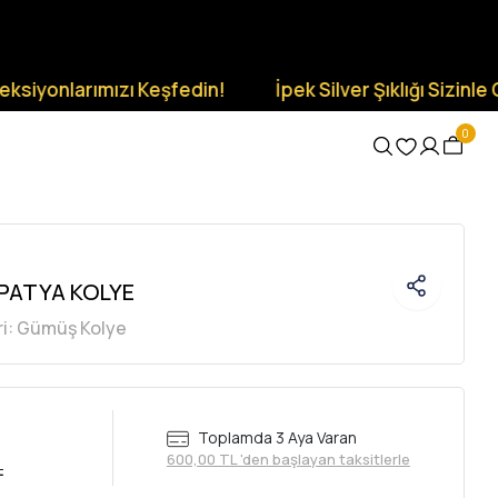
rımızı Keşfedin!
İpek Silver Şıklığı Sizinle Olsun.
0
PATYA KOLYE
i:
Gümüş Kolye
Toplamda 3 Aya Varan
600,00 TL 'den başlayan taksitlerle
L