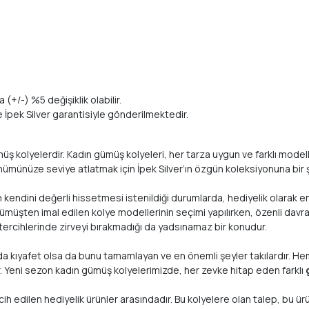
 (+/-) %5 değişiklik olabilir.
te İpek Silver garantisiyle gönderilmektedir.
kolyelerdir. Kadın gümüş kolyeleri, her tarza uygun ve farklı modellerle
nümünüze seviye atlatmak için İpek Silver’ın özgün koleksiyonuna bir ş
ın kendini değerli hissetmesi istenildiği durumlarda, hediyelik olarak en
e gümüşten imal edilen kolye modellerinin seçimi yapılırken, özenli davra
tercihlerinde zirveyi bırakmadığı da yadsınamaz bir konudur.
nda kıyafet olsa da bunu tamamlayan ve en önemli şeyler takılardır. He
r. Yeni sezon kadın gümüş kolyelerimizde, her zevke hitap eden farklı
 edilen hediyelik ürünler arasındadır. Bu kolyelere olan talep, bu ürünl