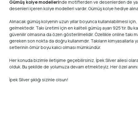
Gümüş kolye modelleri
nde motiflerden ve desenlerden de yaygı
desenleri içeren kolye modelleri vardır. Gümüş kolye hediye alına
Alınacak gümüş kolyenin uzun yıllar boyunca kullanılabilmesi için
gelmektedir. Takı üretimi için en kaliteli gümüş ayarı 925’tir. 
güvenilir olmasına da özen gösterilmelidir. Özellikle online takı
gereken son nokta da doğru kullanımdır. Takıların kimyasallarla 
setlerinin ömür boyu kalıcı olması mümkündür.
Her konuda bizimle iletişime geçebilirsiniz. İpek Silver ailesi ol
olduk. Bu şekilde de yolumuza devam etmekteyiz. Her özel anın
İpek Silver şıklığı sizinle olsun!