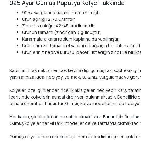
925 Ayar Gümüş Papatya Kolye Hakkında
925 ayar gümüş kullanılarak üretilmiştir.
Ürün ağırlığı: 2,70 Gram'dır.
Zincir Uzunluğu: 42-45 cm’dir cm’dir.
Ürünün tamamı (zincir dahil) gümüştür.
Kararmalara karşı rodium kaplama da yapılmıştır.
Ürünlerimizin tamamı el yapımı olduğu için belirtilen ağırlıkta
Ürünleriniz hediye kutusu, paketi, istediğiniz not ile birlik
Kadınların takmaktan en çok keyif aldığı gümüş takı şüphesiz gümüş 
yakınlarınıza ideal hediyeyi vermek, tarzınızı vurgulamak ve görü
Kolyeler, özel günler denince ilk akla gelen hediyedir. Karşı taraf
içerisinde kolyelerin ayrıcalıklı bir yeri bulunmaktadır. Genellikl
olması önemli bir husustur. Gümüş kolye modellerinin de hediye 
Her kadın, şık bir görünüme sahip olmak ister. Bunun için ön pla
Gümüş kolyeler her yıl farklı modeller de ve tarzlarda çıkmaktadı
Gümüş kolyeler hem erkekler için hem de kadınlar için en çok tercih