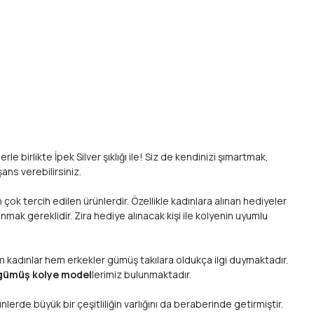
 birlikte İpek Silver şıklığı ile! Siz de kendinizi şımartmak,
ans verebilirsiniz.
 çok tercih edilen ürünlerdir. Özellikle kadınlara alınan hediyeler
nmak gereklidir. Zira hediye alınacak kişi ile kolyenin uyumlu
m kadınlar hem erkekler gümüş takılara oldukça ilgi duymaktadır.
gümüş kolye model
lerimiz bulunmaktadır.
erde büyük bir çeşitliliğin varlığını da beraberinde getirmiştir.