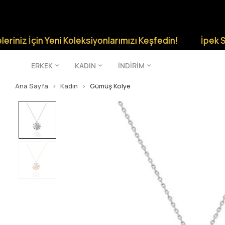
in Yeni Koleksiyonlarımızı Keşfedin!
İpek Silver Şıklı
ERKEK
KADIN
İNDİRİM
Ana Sayfa
Kadın
Gümüş Kolye