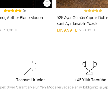
(1)
müş Aether Blade Modern
925 Ayar Gümüş Yaprak Dalları
e
Zarif Ayarlanabilir Yüzük
1.059,99 TL
3.549,00 TL
1.269,99 TL
Tasarım Ürünler
+ 45 Yıllık Tecrübe
İpek Silver Garantisiyle En Yeni Modeller
Sadece en iyi bildiğimiz işi ya