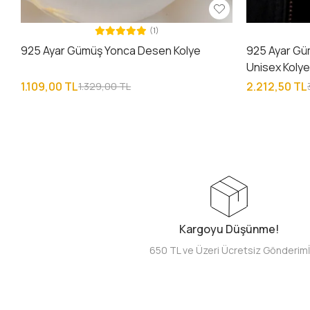
(1)
925 Ayar Gümüş Yonca Desen Kolye
925 Ayar Gü
Unisex Koly
1.109,00 TL
2.212,50 TL
1.329,00 TL
Kargoyu Düşünme!
650 TL ve Üzeri Ücretsiz Gönderim