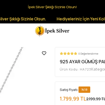
İpek Silver Şıklığı Sizinle Olsun!
ğı Sizinle Olsun.
Hediyeleriniz İçin Yeni Koleksiyonla
0 Değerlendirme
925 AYAR GÜMÜŞ PA
Kategor
Ürün Kodu:
HA723
Satış Fiyatı:
%18
1.799,99 TL
2.199,99 T