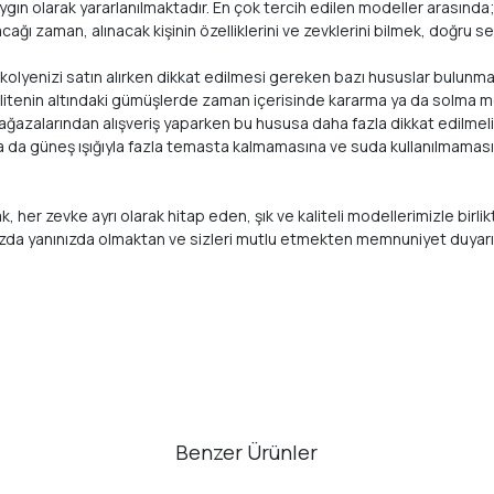
n olarak yararlanılmaktadır. En çok tercih edilen modeller arasında; h
cağı zaman, alınacak kişinin özelliklerini ve zevklerini bilmek, doğru 
, kolyenizi satın alırken dikkat edilmesi gereken bazı hususlar bulunma
Bu kalitenin altındaki gümüşlerde zaman içerisinde kararma ya da solm
 mağazalarından alışveriş yaparken bu hususa daha fazla dikkat edilmeli
ya da güneş ışığıyla fazla temasta kalmamasına ve suda kullanılmamasın
arak, her zevke ayrı olarak hitap eden, şık ve kaliteli modellerimizle
ızda yanınızda olmaktan ve sizleri mutlu etmekten memnuniyet duyar
Benzer Ürünler