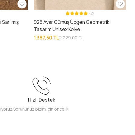
(2)
 Sarılmış
925 Ayar Gümüş Üçgen Geometrik
Tasarım Unisex Kolye
1.387,50 TL
2.229,00 TL
Hızlı Destek
pıyoruz.
Sorununuz bizim için öncelik!