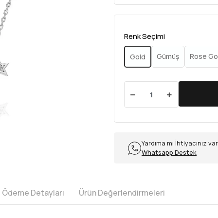
Renk Seçimi
Gümüş
Rose Go
Gold
Yardıma mı İhtiyacınız va
Whatsapp Destek
e Ödeme Detayları
Ürün Değerlendirmeleri