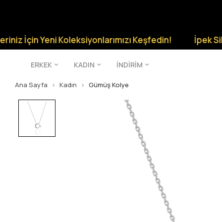
n Yeni Koleksiyonlarımızı Keşfedin!
İpek Silver Şıklığ
ERKEK
KADIN
İNDİRİM
Ana Sayfa
Kadın
Gümüş Kolye