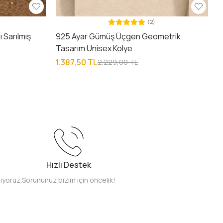
(2)
 Sarılmış
925 Ayar Gümüş Üçgen Geometrik
Tasarım Unisex Kolye
1.387,50 TL
2.229,00 TL
Hızlı Destek
pıyoruz.
Sorununuz bizim için öncelik!