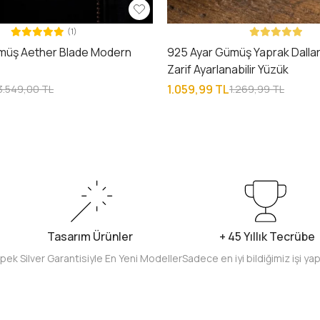
(1)
müş Aether Blade Modern
925 Ayar Gümüş Yaprak Dalları
e
Zarif Ayarlanabilir Yüzük
1.059,99 TL
3.549,00 TL
1.269,99 TL
Tasarım Ürünler
+ 45 Yıllık Tecrübe
İpek Silver Garantisiyle En Yeni Modeller
Sadece en iyi bildiğimiz işi ya