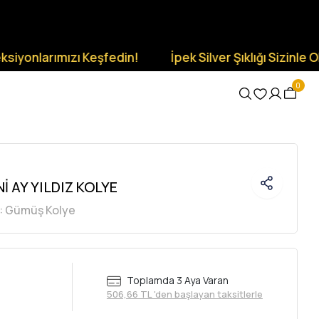
rımızı Keşfedin!
İpek Silver Şıklığı Sizinle Olsun.
0
İ AY YILDIZ KOLYE
:
Gümüş Kolye
Toplamda 3 Aya Varan
506,66 TL 'den başlayan taksitlerle