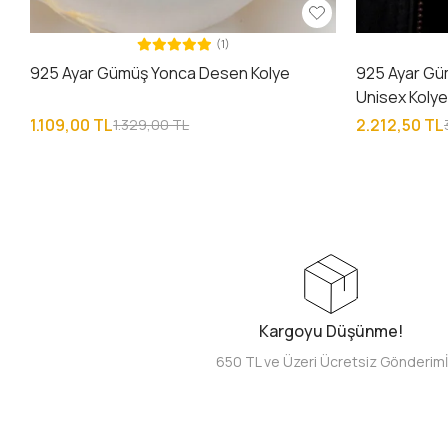
(1)
925 Ayar Gümüş Yonca Desen Kolye
925 Ayar Gü
Unisex Koly
1.109,00 TL
2.212,50 TL
1.329,00 TL
Kargoyu Düşünme!
650 TL ve Üzeri Ücretsiz Gönderim