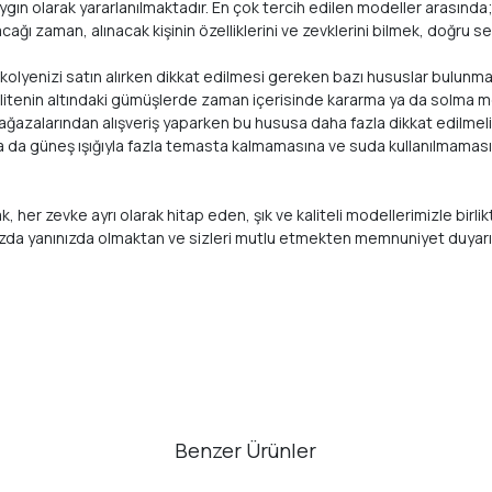
n olarak yararlanılmaktadır. En çok tercih edilen modeller arasında; h
cağı zaman, alınacak kişinin özelliklerini ve zevklerini bilmek, doğru 
, kolyenizi satın alırken dikkat edilmesi gereken bazı hususlar bulunma
Bu kalitenin altındaki gümüşlerde zaman içerisinde kararma ya da solm
 mağazalarından alışveriş yaparken bu hususa daha fazla dikkat edilmeli
ya da güneş ışığıyla fazla temasta kalmamasına ve suda kullanılmamasın
arak, her zevke ayrı olarak hitap eden, şık ve kaliteli modellerimizle
ızda yanınızda olmaktan ve sizleri mutlu etmekten memnuniyet duyar
Benzer Ürünler