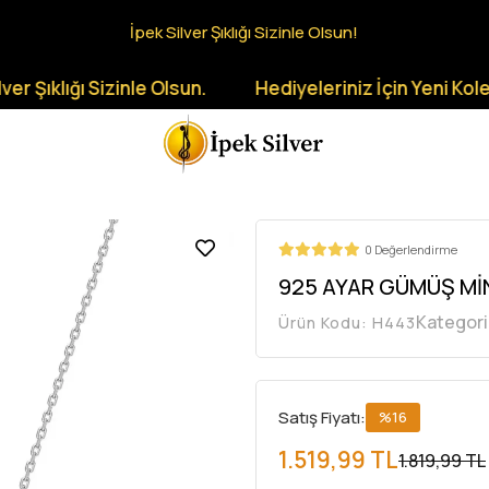
İpek Silver Şıklığı Sizinle Olsun!
ı Sizinle Olsun.
Hediyeleriniz İçin Yeni Koleksiyonla
0 Değerlendirme
925 AYAR GÜMÜŞ MİN
Kategori
Ürün Kodu:
H443
Satış Fiyatı:
%16
1.519,99 TL
1.819,99 TL