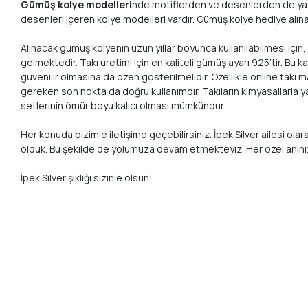
Gümüş kolye modelleri
nde motiflerden ve desenlerden de yaygı
desenleri içeren kolye modelleri vardır. Gümüş kolye hediye alına
Alınacak gümüş kolyenin uzun yıllar boyunca kullanılabilmesi için
gelmektedir. Takı üretimi için en kaliteli gümüş ayarı 925’tir. 
güvenilir olmasına da özen gösterilmelidir. Özellikle online takı
gereken son nokta da doğru kullanımdır. Takıların kimyasallarla 
setlerinin ömür boyu kalıcı olması mümkündür.
Her konuda bizimle iletişime geçebilirsiniz. İpek Silver ailesi ol
olduk. Bu şekilde de yolumuza devam etmekteyiz. Her özel anın
İpek Silver şıklığı sizinle olsun!