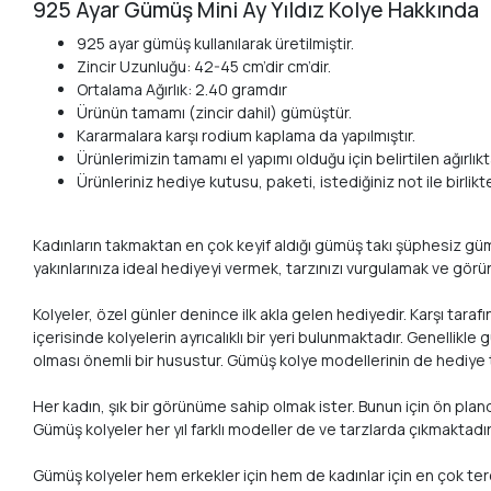
925 Ayar Gümüş Mini Ay Yıldız Kolye Hakkında
925 ayar gümüş kullanılarak üretilmiştir.
Zincir Uzunluğu: 42-45 cm’dir cm’dir.
Ortalama Ağırlık: 2.40 gramdır
Ürünün tamamı (zincir dahil) gümüştür.
Kararmalara karşı rodium kaplama da yapılmıştır.
Ürünlerimizin tamamı el yapımı olduğu için belirtilen ağırlıkta
Ürünleriniz hediye kutusu, paketi, istediğiniz not ile birlik
Kadınların takmaktan en çok keyif aldığı gümüş takı şüphesiz gümüş 
yakınlarınıza ideal hediyeyi vermek, tarzınızı vurgulamak ve görü
Kolyeler, özel günler denince ilk akla gelen hediyedir. Karşı taraf
içerisinde kolyelerin ayrıcalıklı bir yeri bulunmaktadır. Genellikl
olması önemli bir husustur. Gümüş kolye modellerinin de hediye 
Her kadın, şık bir görünüme sahip olmak ister. Bunun için ön pla
Gümüş kolyeler her yıl farklı modeller de ve tarzlarda çıkmaktadı
Gümüş kolyeler hem erkekler için hem de kadınlar için en çok tercih