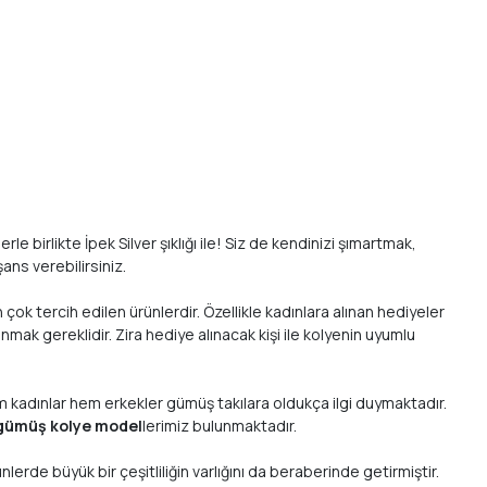
 birlikte İpek Silver şıklığı ile! Siz de kendinizi şımartmak,
ans verebilirsiniz.
 çok tercih edilen ürünlerdir. Özellikle kadınlara alınan hediyeler
nmak gereklidir. Zira hediye alınacak kişi ile kolyenin uyumlu
m kadınlar hem erkekler gümüş takılara oldukça ilgi duymaktadır.
gümüş kolye model
lerimiz bulunmaktadır.
erde büyük bir çeşitliliğin varlığını da beraberinde getirmiştir.