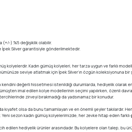
 (+/-) %5 değişiklik olabilir.
te İpek Silver garantisiyle gönderilmektedir.
kolyelerdir. Kadın gümüş kolyeleri, her tarza uygun ve farklı modellerle
nümünüze seviye atlatmak için İpek Silver’ın özgün koleksiyonuna bir ş
ın kendini değerli hissetmesi istenildiği durumlarda, hediyelik olarak en
e gümüşten imal edilen kolye modellerinin seçimi yapılırken, özenli davra
tercihlerinde zirveyi bırakmadığı da yadsınamaz bir konudur.
nda kıyafet olsa da bunu tamamlayan ve en önemli şeyler takılardır. He
r. Yeni sezon kadın gümüş kolyelerimizde, her zevke hitap eden farklı
 edilen hediyelik ürünler arasındadır. Bu kolyelere olan talep, bu ürünl