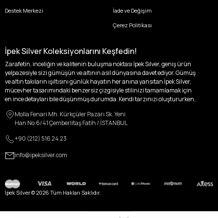
Destek Merkezi
İade ve Değişim
Çerez Politikası
İpek Silver Koleksiyonlarını Keşfedin!
Zarafetin, inceliğin ve kalitenin buluşma noktası İpek Silver, geniş ürün
yelpazesiyle sizi gümüşün ve altının asil dünyasına davet ediyor. Gümüş
ve altın takıların ışıltısını günlük hayatın her anına yansıtan İpek Silver,
mücevher tasarımındaki benzersiz çizgisiyle stilinizi tamamlamak için
en ince detayları bile düşünmüş durumda. Kendi tarzınızı oluştururken,
kişisel zevklerinizden ödün vermek zorunda kalmayacağınız,
Molla Fenari Mh. Kürkçüler Pazarı Sk. Yeni
özgünlüğünüzü ön plana çıkaracak tasarımlarımızla tanışın.
Han No:6/41 Çemberlitaş Fatih / İSTANBUL
İpek Silver’da her bir parça, sizin benzersiz hikayenizi anlatıyor. İster
+90 (212) 516 24 23
kendinizi ifade etmek için özel bir parça arayışında olun, ister
sevdiklerinize unutulmaz bir hediye vermek isteyin, her zevke ve her anı
info@ipeksilver.com
ölümsüzleştirecek anlara uygun seçeneklerimizle yanınızdayız.
Kadın Altın ve Gümüş Takı Modelleri
İpek Silver Kadın Koleksiyonu, zarafeti ve ihtişamı bir arada sunarak, her
İpek Silver ©
2026
Tüm Hakları Saklıdır.
kadının içindeki ışığı dışa vuruyor. Altın küpeler, her kulağa melodik bir
dokunuş katarken; altın zincir model kolyeler, boynunuzda parlayan zarif
bir imza oluyor.
14 Ayar Altın Kolyeler
ise, göğsünüzde asaleti ve göz