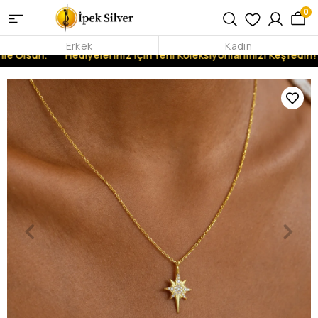
0
Erkek
Kadın
le Olsun.
Hediyeleriniz İçin Yeni Koleksiyonlarımızı Keşfedin!