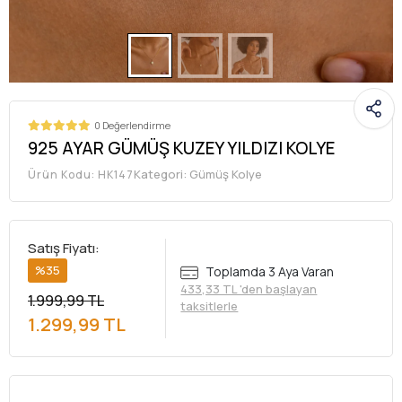
0 Değerlendirme
925 AYAR GÜMÜŞ KUZEY YILDIZI KOLYE
Kategori:
Gümüş Kolye
Ürün Kodu:
HK147
Satış Fiyatı:
%35
Toplamda 3 Aya Varan
433,33 TL 'den başlayan
1.999,99 TL
taksitlerle
1.299,99 TL