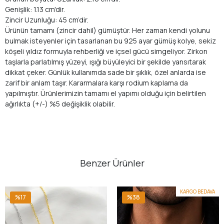
Genişlik: 1.13 cm'dir.
Zincir Uzunluğu: 45 cm’dir.
Ürünün tamamı (zincir dahil) gümüştür. Her zaman kendi yolunu
bulmak isteyenler için tasarlanan bu 925 ayar gümüş kolye, sekiz
köşeli yıldız formuyla rehberliği ve içsel gücü simgeliyor. Zirkon
taşlarla parlatılmış yüzeyi, ışığı büyüleyici bir şekilde yansıtarak
dikkat çeker. Günlük kullanımda sade bir şıklık, özel anlarda ise
zarif bir anlam taşır. Kararmalara karşı rodium kaplama da
yapılmıştır. Ürünlerimizin tamamı el yapımı olduğu için belirtilen
ağırlıkta (+/-) %5 değişiklik olabilir.
Benzer Ürünler
KARGO BEDAVA
%17
%38