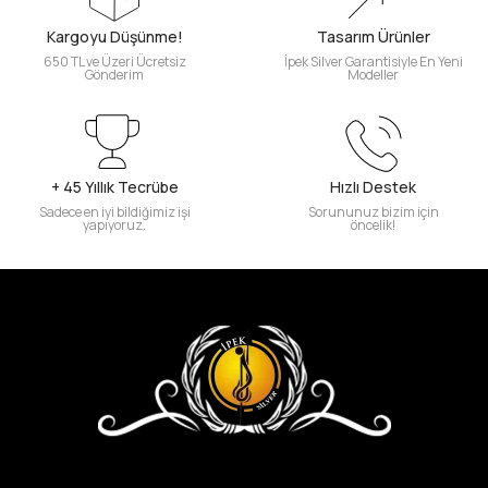
Kargoyu Düşünme!
Tasarım Ürünler
650 TL ve Üzeri Ücretsiz
İpek Silver Garantisiyle En Yeni
Gönderim
Modeller
+ 45 Yıllık Tecrübe
Hızlı Destek
Sadece en iyi bildiğimiz işi
Sorununuz bizim için
yapıyoruz.
öncelik!