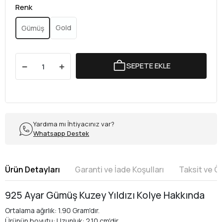
Renk
Gold
Gümüş
SEPETE EKLE
Yardıma mı İhtiyacınız var?
Whatsapp Destek
Ürün Detayları
Garanti ve İade Koşulları
Taksit ve 
925 Ayar Gümüş Kuzey Yıldızı Kolye Hakkında
Ortalama ağırlık: 1.90 Gram'dır.
Ürünün boyutu: Uzunluk: 2.10 cm'dir.