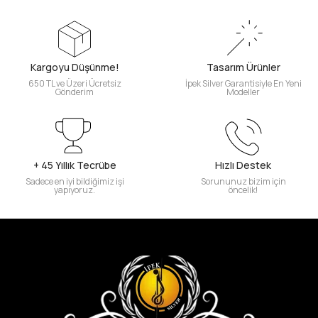
Kargoyu Düşünme!
Tasarım Ürünler
650 TL ve Üzeri Ücretsiz
İpek Silver Garantisiyle En Yeni
Gönderim
Modeller
+ 45 Yıllık Tecrübe
Hızlı Destek
Sadece en iyi bildiğimiz işi
Sorununuz bizim için
yapıyoruz.
öncelik!