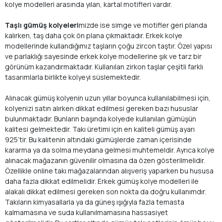
kolye modelleri arasında yılan, kartal motifleri vardır.
Taşlı gümüş kolyeleri
mizde ise simge ve motifler geri planda
kalırken, taş daha çok ön plana çıkmaktadır. Erkek kolye
modellerinde kullandığımız taşların çoğu zircon taştır. Özel yapısı
ve parlaklığı sayesinde erkek kolye modellerine şık ve tarz bir
görünüm kazandırmaktadır. Kullanılan zirkon taşlar çeşitli farklı
tasarımlarla birlikte kolyeyi süslemektedir.
Alınacak gümüş kolyenin uzun yıllar boyunca kullanılabilmesi için,
kolyenizi satın alırken dikkat edilmesi gereken bazı hususlar
bulunmaktadır. Bunların başında kolyede kullanılan gümüşün
kalitesi gelmektedir. Takı üretimi için en kaliteli gümüş ayarı
925’tir. Bu kalitenin altındaki gümüşlerde zaman içerisinde
kararma ya da solma meydana gelmesi muhtemeldir. Ayrıca kolye
alınacak mağazanın güvenilir olmasına da özen gösterilmelidir.
Özellikle online takı mağazalarından alışveriş yaparken bu hususa
daha fazla dikkat edilmelidir. Erkek gümüş kolye modelleri ile
alakalı dikkat edilmesi gereken son nokta da doğru kullanımdır.
Takıların kimyasallarla ya da güneş ışığıyla fazla temasta
kalmamasına ve suda kullanılmamasına hassasiyet