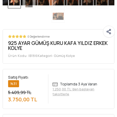
0 Değerlendirme
925 AYAR GÜMÜŞ KURU KAFA YILDIZ ERKEK
KOLYE
Kategori:
Gümüş Kolye
Ürün Kodu:
IB186
Satış Fiyatı:
%31
Toplamda 3 Aya Varan
1.250,00 TL 'den başlayan
5.409,99 TL
taksitlerle
3.750,00 TL