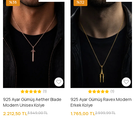
%38
%32
(1)
(1)
925 Ayar Gümüş Aether Blade
925 Ayar Gümüş Ravex Modern
Modern Unisex Kolye
Erkek Kolye
2.212,50 TL
3.549,00 TL
1.765,00 TL
2.599,99 TL