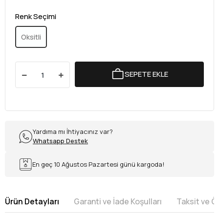
Renk Seçimi
Oksitli
SEPETE EKLE
Yardıma mı İhtiyacınız var?
Whatsapp Destek
En geç 10 Ağustos Pazartesi günü kargoda!
Ürün Detayları
Garanti ve İade Koşulları
Taksit ve 