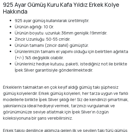
925 Ayar Gümüş Kuru Kafa Yıldız Erkek Kolye
Hakkında
925 ayar gümüş kullanılarak üretilmiştir.
Ürünün ağırlığı: 10 Gr.
Ürünün boyutu: uzunluk:36mm genişlik:19mm'dir.
Zincir Uzunluğu: 50-55 cm’dir.
Ürünün tamamı (zincir dahil) gümüştür.
Ürünlerimizin tamamı el yapımı olduğu için belirtilen ağırlıkta
(+/-) %5 değişiklik olabilir.
Ürünleriniz hediye kutusu, paketi, istediğiniz not ile birlikte
İpek Silver garantisiyle gönderilmektedir.
Erkeklerin takmaktan en çok keyif aldığı gümüş takı şüphesiz
gümüş kolyelerdir. Erkek gümüş kolyeleri, her tarza uygun ve farklı
modellerle birlikte İpek Silver şıklığı ile! Siz de kendinizi şımartmak,
yakınlarınıza ideal hediyeyi vermek, tarzınızı vurgulamak ve
görünümünüze seviye atlatmak için İpek Silver’ın özgün
koleksiyonuna bir şans verebilirsiniz.
Erkek takısı denilince aklımıza gelen ilk ve sevilen takı türü gümüş