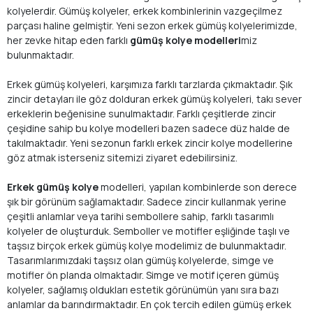
kolyelerdir. Gümüş kolyeler, erkek kombinlerinin vazgeçilmez
parçası haline gelmiştir. Yeni sezon erkek gümüş kolyelerimizde,
her zevke hitap eden farklı
gümüş kolye modelleri
miz
bulunmaktadır.
Erkek gümüş kolyeleri, karşımıza farklı tarzlarda çıkmaktadır. Şık
zincir detayları ile göz dolduran erkek gümüş kolyeleri, takı sever
erkeklerin beğenisine sunulmaktadır. Farklı çeşitlerde zincir
çeşidine sahip bu kolye modelleri bazen sadece düz halde de
takılmaktadır. Yeni sezonun farklı erkek zincir kolye modellerine
göz atmak isterseniz sitemizi ziyaret edebilirsiniz.
Erkek gümüş kolye
modelleri, yapılan kombinlerde son derece
şık bir görünüm sağlamaktadır. Sadece zincir kullanmak yerine
çeşitli anlamlar veya tarihi sembollere sahip, farklı tasarımlı
kolyeler de oluşturduk. Semboller ve motifler eşliğinde taşlı ve
taşsız birçok erkek gümüş kolye modelimiz de bulunmaktadır.
Tasarımlarımızdaki taşsız olan gümüş kolyelerde, simge ve
motifler ön planda olmaktadır. Simge ve motif içeren gümüş
kolyeler, sağlamış oldukları estetik görünümün yanı sıra bazı
anlamlar da barındırmaktadır. En çok tercih edilen gümüş erkek