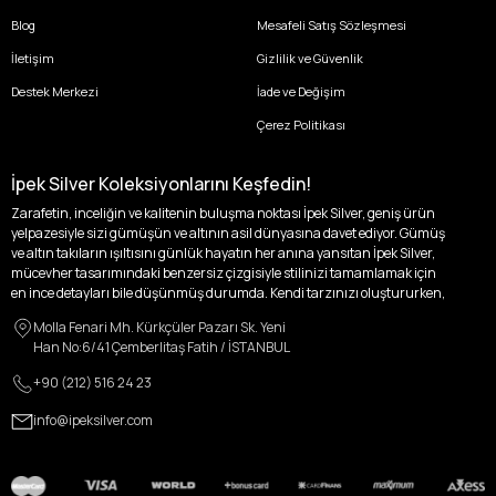
Blog
Mesafeli Satış Sözleşmesi
İletişim
Gizlilik ve Güvenlik
Destek Merkezi
İade ve Değişim
Çerez Politikası
İpek Silver Koleksiyonlarını Keşfedin!
Zarafetin, inceliğin ve kalitenin buluşma noktası İpek Silver, geniş ürün
yelpazesiyle sizi gümüşün ve altının asil dünyasına davet ediyor. Gümüş
ve altın takıların ışıltısını günlük hayatın her anına yansıtan İpek Silver,
mücevher tasarımındaki benzersiz çizgisiyle stilinizi tamamlamak için
en ince detayları bile düşünmüş durumda. Kendi tarzınızı oluştururken,
kişisel zevklerinizden ödün vermek zorunda kalmayacağınız,
Molla Fenari Mh. Kürkçüler Pazarı Sk. Yeni
özgünlüğünüzü ön plana çıkaracak tasarımlarımızla tanışın.
Han No:6/41 Çemberlitaş Fatih / İSTANBUL
İpek Silver’da her bir parça, sizin benzersiz hikayenizi anlatıyor. İster
+90 (212) 516 24 23
kendinizi ifade etmek için özel bir parça arayışında olun, ister
sevdiklerinize unutulmaz bir hediye vermek isteyin, her zevke ve her anı
info@ipeksilver.com
ölümsüzleştirecek anlara uygun seçeneklerimizle yanınızdayız.
Kadın Altın ve Gümüş Takı Modelleri