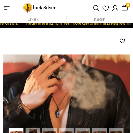
0
Erkek
Kadın
e Olsun.
Hediyeleriniz İçin Yeni Koleksiyonlarımızı Keşfedin!