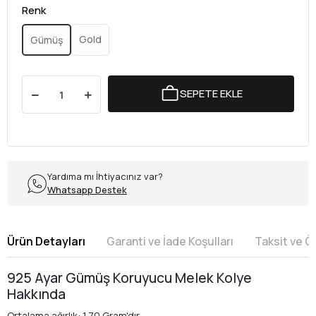
Renk
Gold
Gümüş
SEPETE EKLE
Yardıma mı İhtiyacınız var?
Whatsapp Destek
Ürün Detayları
Garanti ve İade Koşulları
Taksit ve 
925 Ayar Gümüş Koruyucu Melek Kolye
Hakkında
Ortalama ağırlık: 1.70 Gram'dır.