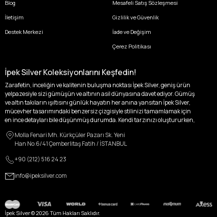
Blog
Mesafeli Satış Sözleşmesi
İletişim
Gizlilik ve Güvenlik
Destek Merkezi
İade ve Değişim
Çerez Politikası
İpek Silver Koleksiyonlarını Keşfedin!
Zarafetin, inceliğin ve kalitenin buluşma noktası İpek Silver, geniş ürün
yelpazesiyle sizi gümüşün ve altının asil dünyasına davet ediyor. Gümüş
ve altın takıların ışıltısını günlük hayatın her anına yansıtan İpek Silver,
mücevher tasarımındaki benzersiz çizgisiyle stilinizi tamamlamak için
en ince detayları bile düşünmüş durumda. Kendi tarzınızı oluştururken,
kişisel zevklerinizden ödün vermek zorunda kalmayacağınız,
Molla Fenari Mh. Kürkçüler Pazarı Sk. Yeni
özgünlüğünüzü ön plana çıkaracak tasarımlarımızla tanışın.
Han No:6/41 Çemberlitaş Fatih / İSTANBUL
İpek Silver’da her bir parça, sizin benzersiz hikayenizi anlatıyor. İster
+90 (212) 516 24 23
kendinizi ifade etmek için özel bir parça arayışında olun, ister
sevdiklerinize unutulmaz bir hediye vermek isteyin, her zevke ve her anı
info@ipeksilver.com
ölümsüzleştirecek anlara uygun seçeneklerimizle yanınızdayız.
Kadın Altın ve Gümüş Takı Modelleri
İpek Silver Kadın Koleksiyonu, zarafeti ve ihtişamı bir arada sunarak, her
İpek Silver ©
2026
Tüm Hakları Saklıdır.