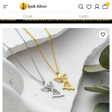
0
Erkek
Kadın
nle Olsun.
Hediyeleriniz İçin Yeni Koleksiyonlarımızı Keşfedin!