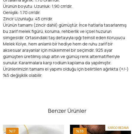
Ürünün boyutu: Uzunluk: 1.90 cm'dir.
Genişlik: 1.70 cm'dir.
Zincir Uzunluğu: 45 cm’dir.
Ürünün tamamı (zincir dahil) gümüştür. İnce hatlarla tasarlanmış
bu zarif melek figürü, koruma, rehberlik ve içsel huzurun
simgesidir. Ortasındaki taş detayıyla ışığı temsil eden Koruyucu
Melek Kolye, hem anlamlı bir hediye hem de ruhu zarif bir
aksesuar arayanlar için mükemmel bir seçimdir. 925 ayar
gümüşten üretilmiş olup altın ve gümüş renk alternatifleriyle
sunulur. Kararmalara karşı rodium kaplama da yapılmıştır.
Ürünlerimizin tamamı el yapımı olduğu için belirtilen ağırlıkta (+/-)
%5 değişiklik olabilir.
Benzer Ürünler
KARGO BEDAVA
%17
%38