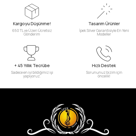
Kargoyu Düşünme!
Tasarım Ürünler
650 TL ve Üzeri Ücretsiz
İpek Silver Garantisiyle En Yeni
Gönderim
Modeller
+ 45 Yıllık Tecrübe
Hızlı Destek
Sadece en iyi bildiğimiz işi
Sorununuz bizim için
yapıyoruz.
öncelik!