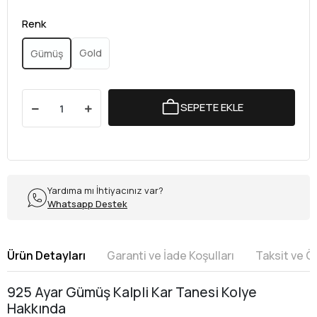
Renk
Gold
Gümüş
SEPETE EKLE
Yardıma mı İhtiyacınız var?
Whatsapp Destek
Ürün Detayları
Garanti ve İade Koşulları
Taksit ve 
925 Ayar Gümüş Kalpli Kar Tanesi Kolye
Hakkında