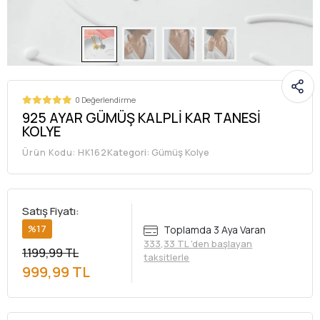
0 Değerlendirme
925 AYAR GÜMÜŞ KALPLİ KAR TANESİ
KOLYE
Kategori:
Gümüş Kolye
Ürün Kodu:
HK162
Satış Fiyatı:
%17
Toplamda 3 Aya Varan
333,33 TL 'den başlayan
1.199,99 TL
taksitlerle
999,99 TL