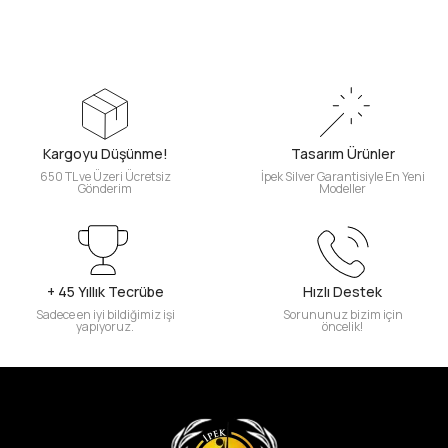
Kargoyu Düşünme!
Tasarım Ürünler
650 TL ve Üzeri Ücretsiz
İpek Silver Garantisiyle En Yeni
Gönderim
Modeller
+ 45 Yıllık Tecrübe
Hızlı Destek
Sadece en iyi bildiğimiz işi
Sorununuz bizim için
yapıyoruz.
öncelik!