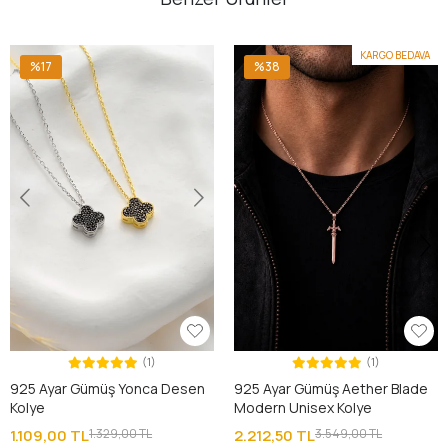
KARGO BEDAVA
%17
%38
(1)
(1)
925 Ayar Gümüş Yonca Desen
925 Ayar Gümüş Aether Blade
Kolye
Modern Unisex Kolye
1.109,00 TL
1.329,00 TL
2.212,50 TL
3.549,00 TL