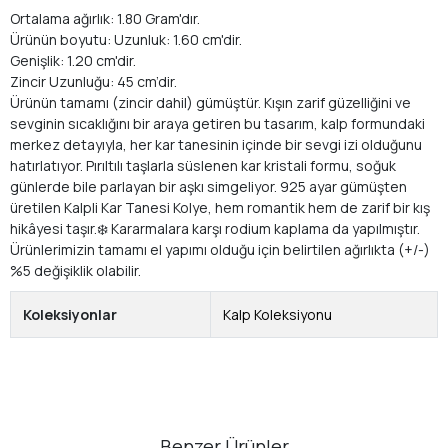
Ortalama ağırlık: 1.80 Gram'dır.
Ürünün boyutu: Uzunluk: 1.60 cm'dir.
Genişlik: 1.20 cm'dir.
Zincir Uzunluğu: 45 cm’dir.
Ürünün tamamı (zincir dahil) gümüştür. Kışın zarif güzelliğini ve
sevginin sıcaklığını bir araya getiren bu tasarım, kalp formundaki
merkez detayıyla, her kar tanesinin içinde bir sevgi izi olduğunu
hatırlatıyor. Pırıltılı taşlarla süslenen kar kristali formu, soğuk
günlerde bile parlayan bir aşkı simgeliyor. 925 ayar gümüşten
üretilen Kalpli Kar Tanesi Kolye, hem romantik hem de zarif bir kış
hikâyesi taşır.❄️ Kararmalara karşı rodium kaplama da yapılmıştır.
Ürünlerimizin tamamı el yapımı olduğu için belirtilen ağırlıkta (+/-)
%5 değişiklik olabilir.
Koleksiyonlar
Kalp Koleksiyonu
Benzer Ürünler