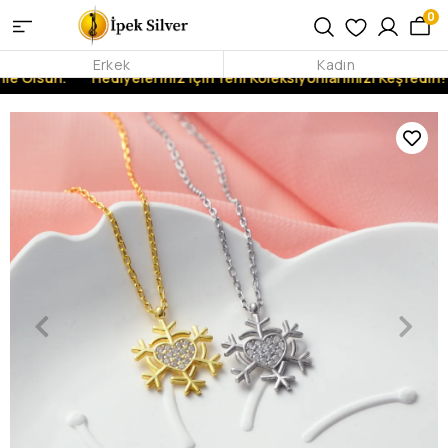
0
Erkek
Kadın
le Olsun.
Hediyeleriniz İçin Yeni Koleksiyonlarımızı Keşfedin!