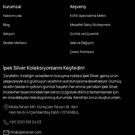
Kurumsal
Alışveriş
Hakkımızda
KVKK Aydınlatma Metni
Blog
Mesafeli Satış Sözleşmesi
İletişim
Gizlilik ve Güvenlik
Destek Merkezi
İade ve Değişim
Çerez Politikası
İpek Silver Koleksiyonlarını Keşfedin!
Zarafetin, inceliğin ve kalitenin buluşma noktası İpek Silver, geniş ürün
yelpazesiyle sizi gümüşün ve altının asil dünyasına davet ediyor. Gümüş
ve altın takıların ışıltısını günlük hayatın her anına yansıtan İpek Silver,
mücevher tasarımındaki benzersiz çizgisiyle stilinizi tamamlamak için
en ince detayları bile düşünmüş durumda. Kendi tarzınızı oluştururken,
kişisel zevklerinizden ödün vermek zorunda kalmayacağınız,
Molla Fenari Mh. Kürkçüler Pazarı Sk. Yeni
özgünlüğünüzü ön plana çıkaracak tasarımlarımızla tanışın.
Han No:6/41 Çemberlitaş Fatih / İSTANBUL
İpek Silver’da her bir parça, sizin benzersiz hikayenizi anlatıyor. İster
+90 (212) 516 24 23
kendinizi ifade etmek için özel bir parça arayışında olun, ister
sevdiklerinize unutulmaz bir hediye vermek isteyin, her zevke ve her anı
info@ipeksilver.com
ölümsüzleştirecek anlara uygun seçeneklerimizle yanınızdayız.