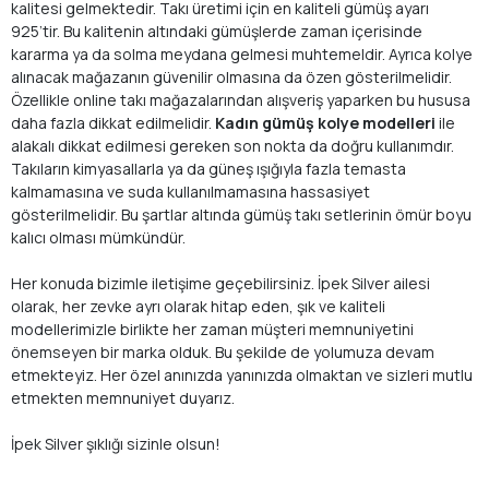
kalitesi gelmektedir. Takı üretimi için en kaliteli gümüş ayarı
925’tir. Bu kalitenin altındaki gümüşlerde zaman içerisinde
kararma ya da solma meydana gelmesi muhtemeldir. Ayrıca kolye
alınacak mağazanın güvenilir olmasına da özen gösterilmelidir.
Özellikle online takı mağazalarından alışveriş yaparken bu hususa
daha fazla dikkat edilmelidir.
Kadın gümüş kolye modelleri
ile
alakalı dikkat edilmesi gereken son nokta da doğru kullanımdır.
Takıların kimyasallarla ya da güneş ışığıyla fazla temasta
kalmamasına ve suda kullanılmamasına hassasiyet
gösterilmelidir. Bu şartlar altında gümüş takı setlerinin ömür boyu
kalıcı olması mümkündür.
Her konuda bizimle iletişime geçebilirsiniz. İpek Silver ailesi
olarak, her zevke ayrı olarak hitap eden, şık ve kaliteli
modellerimizle birlikte her zaman müşteri memnuniyetini
önemseyen bir marka olduk. Bu şekilde de yolumuza devam
etmekteyiz. Her özel anınızda yanınızda olmaktan ve sizleri mutlu
etmekten memnuniyet duyarız.
İpek Silver şıklığı sizinle olsun!