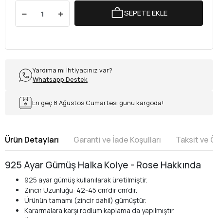
SEPETE EKLE
Yardıma mı İhtiyacınız var?
Whatsapp Destek
En geç 8 Ağustos Cumartesi günü kargoda!
Ürün Detayları
Garanti ve İade Koşulları
Taksit ve 
925 Ayar Gümüş Halka Kolye - Rose Hakkında
925 ayar gümüş kullanılarak üretilmiştir.
Zincir Uzunluğu: 42-45 cm’dir cm’dir.
Ürünün tamamı (zincir dahil) gümüştür.
Kararmalara karşı rodium kaplama da yapılmıştır.