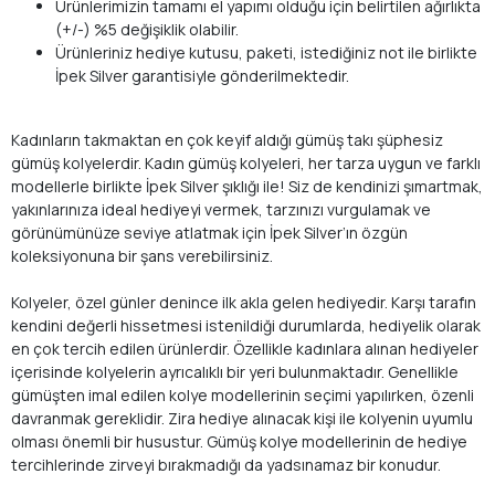
Ürünlerimizin tamamı el yapımı olduğu için belirtilen ağırlıkta
(+/-) %5 değişiklik olabilir.
Ürünleriniz hediye kutusu, paketi, istediğiniz not ile birlikte
İpek Silver garantisiyle gönderilmektedir.
Kadınların takmaktan en çok keyif aldığı gümüş takı şüphesiz
gümüş kolyelerdir. Kadın gümüş kolyeleri, her tarza uygun ve farklı
modellerle birlikte İpek Silver şıklığı ile! Siz de kendinizi şımartmak,
yakınlarınıza ideal hediyeyi vermek, tarzınızı vurgulamak ve
görünümünüze seviye atlatmak için İpek Silver’ın özgün
koleksiyonuna bir şans verebilirsiniz.
Kolyeler, özel günler denince ilk akla gelen hediyedir. Karşı tarafın
kendini değerli hissetmesi istenildiği durumlarda, hediyelik olarak
en çok tercih edilen ürünlerdir. Özellikle kadınlara alınan hediyeler
içerisinde kolyelerin ayrıcalıklı bir yeri bulunmaktadır. Genellikle
gümüşten imal edilen kolye modellerinin seçimi yapılırken, özenli
davranmak gereklidir. Zira hediye alınacak kişi ile kolyenin uyumlu
olması önemli bir husustur. Gümüş kolye modellerinin de hediye
tercihlerinde zirveyi bırakmadığı da yadsınamaz bir konudur.