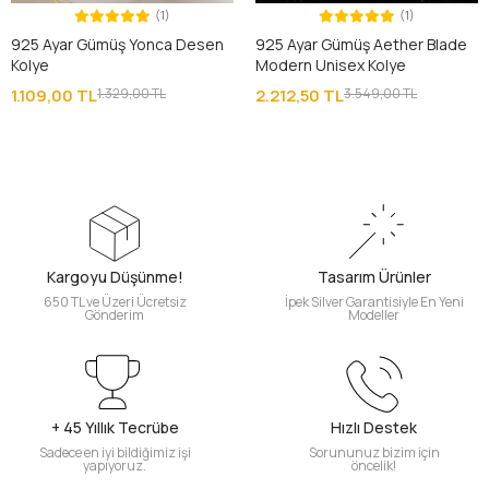
(1)
(1)
925 Ayar Gümüş Yonca Desen
925 Ayar Gümüş Aether Blade
Kolye
Modern Unisex Kolye
1.109,00 TL
1.329,00 TL
2.212,50 TL
3.549,00 TL
Kargoyu Düşünme!
Tasarım Ürünler
650 TL ve Üzeri Ücretsiz
İpek Silver Garantisiyle En Yeni
Gönderim
Modeller
+ 45 Yıllık Tecrübe
Hızlı Destek
Sadece en iyi bildiğimiz işi
Sorununuz bizim için
yapıyoruz.
öncelik!