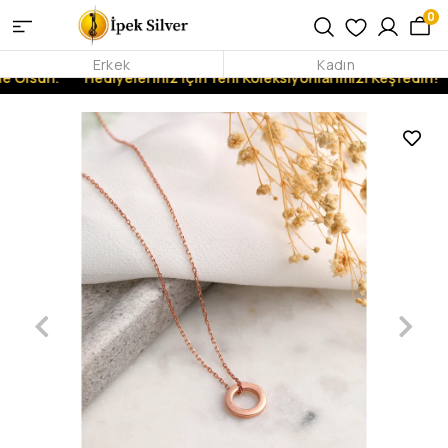
0
Erkek
Kadın
 Olsun.
Hediyeleriniz İçin Yeni Koleksiyonlarımızı Keşfedin!