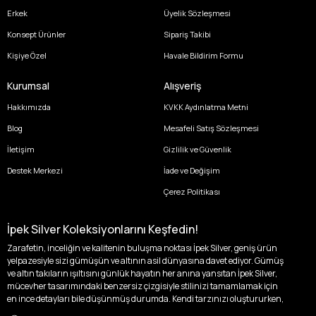
Erkek
Üyelik Sözleşmesi
Konsept Ürünler
Sipariş Takibi
Kişiye Özel
Havale Bildirim Formu
Kurumsal
Alışveriş
Hakkımızda
KVKK Aydınlatma Metni
Blog
Mesafeli Satış Sözleşmesi
İletişim
Gizlilik ve Güvenlik
Destek Merkezi
İade ve Değişim
Çerez Politikası
İpek Silver Koleksiyonlarını Keşfedin!
Zarafetin, inceliğin ve kalitenin buluşma noktası İpek Silver, geniş ürün
yelpazesiyle sizi gümüşün ve altının asil dünyasına davet ediyor. Gümüş
ve altın takıların ışıltısını günlük hayatın her anına yansıtan İpek Silver,
mücevher tasarımındaki benzersiz çizgisiyle stilinizi tamamlamak için
en ince detayları bile düşünmüş durumda. Kendi tarzınızı oluştururken,
kişisel zevklerinizden ödün vermek zorunda kalmayacağınız,