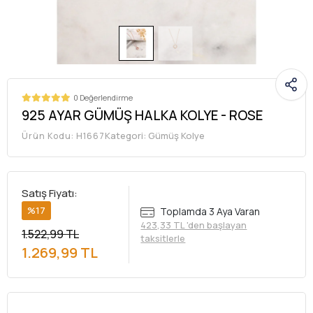
0 Değerlendirme
925 AYAR GÜMÜŞ HALKA KOLYE - ROSE
Kategori:
Gümüş Kolye
Ürün Kodu:
H1667
Satış Fiyatı:
%17
Toplamda 3 Aya Varan
423,33 TL 'den başlayan
1.522,99 TL
taksitlerle
1.269,99 TL