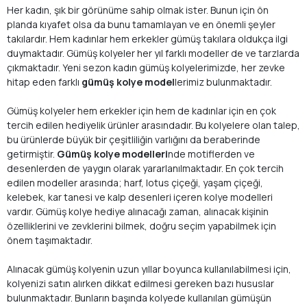
Her kadın, şık bir görünüme sahip olmak ister. Bunun için ön
planda kıyafet olsa da bunu tamamlayan ve en önemli şeyler
takılardır. Hem kadınlar hem erkekler gümüş takılara oldukça ilgi
duymaktadır. Gümüş kolyeler her yıl farklı modeller de ve tarzlarda
çıkmaktadır. Yeni sezon kadın gümüş kolyelerimizde, her zevke
hitap eden farklı
gümüş kolye model
lerimiz bulunmaktadır.
Gümüş kolyeler hem erkekler için hem de kadınlar için en çok
tercih edilen hediyelik ürünler arasındadır. Bu kolyelere olan talep,
bu ürünlerde büyük bir çeşitliliğin varlığını da beraberinde
getirmiştir.
Gümüş kolye modelleri
nde motiflerden ve
desenlerden de yaygın olarak yararlanılmaktadır. En çok tercih
edilen modeller arasında; harf, lotus çiçeği, yaşam çiçeği,
kelebek, kar tanesi ve kalp desenleri içeren kolye modelleri
vardır. Gümüş kolye hediye alınacağı zaman, alınacak kişinin
özelliklerini ve zevklerini bilmek, doğru seçim yapabilmek için
önem taşımaktadır.
Alınacak gümüş kolyenin uzun yıllar boyunca kullanılabilmesi için,
kolyenizi satın alırken dikkat edilmesi gereken bazı hususlar
bulunmaktadır. Bunların başında kolyede kullanılan gümüşün