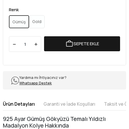
Renk
Gold
Gümüş
SEPETE EKLE
Yardıma mı İhtiyacınız var?
Whatsapp Destek
Ürün Detayları
Garanti ve İade Koşulları
Taksit ve 
925 Ayar Gümüş Gökyüzü Temalı Yıldızlı
Madalyon Kolye Hakkında