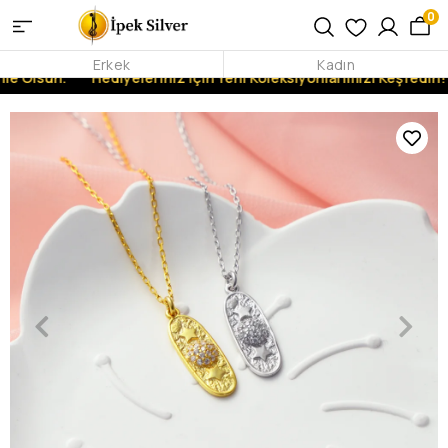
0
Erkek
Kadın
le Olsun.
Hediyeleriniz İçin Yeni Koleksiyonlarımızı Keşfedin!