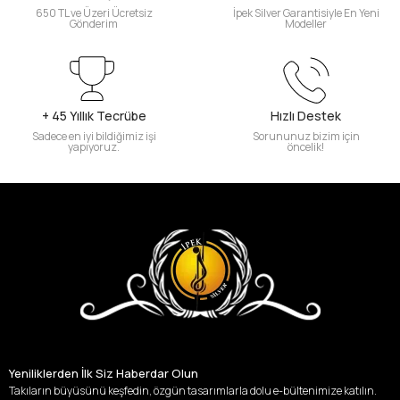
650 TL ve Üzeri Ücretsiz
İpek Silver Garantisiyle En Yeni
Gönderim
Modeller
+ 45 Yıllık Tecrübe
Hızlı Destek
Sadece en iyi bildiğimiz işi
Sorununuz bizim için
yapıyoruz.
öncelik!
Yeniliklerden İlk Siz Haberdar Olun
Takıların büyüsünü keşfedin, özgün tasarımlarla dolu e-bültenimize katılın.