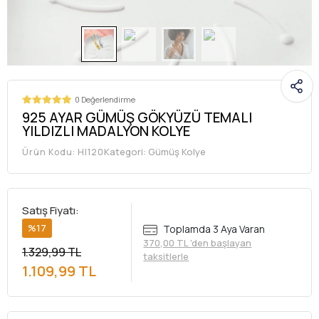
0 Değerlendirme
925 AYAR GÜMÜŞ GÖKYÜZÜ TEMALI
YILDIZLI MADALYON KOLYE
Kategori:
Gümüş Kolye
Ürün Kodu:
HI120
Satış Fiyatı:
%17
Toplamda 3 Aya Varan
370,00 TL 'den başlayan
1.329,99 TL
taksitlerle
1.109,99 TL