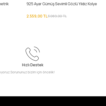
etrik
925 Ayar Gümüş Sevimli Gözlü Yıldız Kolye
2.559,00 TL
3.069,00 TL
Hızlı Destek
pıyoruz.
Sorununuz bizim için öncelik!