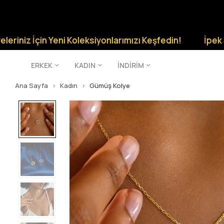
çin Yeni Koleksiyonlarımızı Keşfedin!
İpek Silver Şıkl
ERKEK
KADIN
İNDİRİM
Ana Sayfa
Kadın
Gümüş Kolye