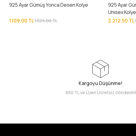
925 Ayar Gümüş Yonca Desen Kolye
925 Ayar Gü
Unisex Koly
1.109,00 TL
2.212,50 TL
1.329,00 TL
Kargoyu Düşünme!
650 TL ve Üzeri Ücretsiz Gönderim