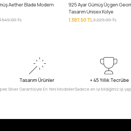
müş Aether Blade Modern
925 Ayar Gümüş Üçgen Geom
e
Tasarım Unisex Kolye
1.387,50 TL
3.549,00 TL
2.229,00 TL
Tasarım Ürünler
+ 45 Yıllık Tecrübe
İpek Silver Garantisiyle En Yeni Modeller
Sadece en iyi bildiğimiz işi ya