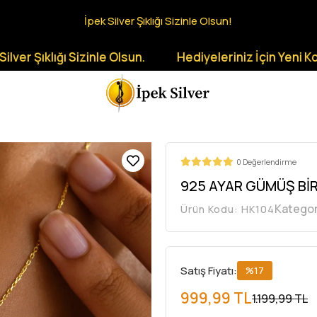
İpek Silver Şıklığı Sizinle Olsun!
ığı Sizinle Olsun.
Hediyeleriniz İçin Yeni Koleksiyon
0 Değerlendirme
925 AYAR GÜMÜŞ Bİ
Kategor
Ürün Kodu:
HK104
Satış Fiyatı:
%17
999,99 TL
1.199,99 TL