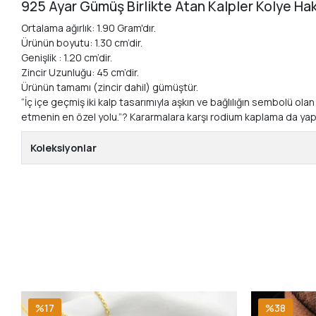
925 Ayar Gümüş Birlikte Atan Kalpler Kolye Ha
Ortalama ağırlık: 1.90 Gram'dır.
Ürünün boyutu: 1.30 cm’dir.
Genişlik : 1.20 cm’dir.
Zincir Uzunluğu: 45 cm’dir.
Ürünün tamamı (zincir dahil) gümüştür.
“İç içe geçmiş iki kalp tasarımıyla aşkın ve bağlılığın sembolü ola
etmenin en özel yolu.”? Kararmalara karşı rodium kaplama da yapılmış
Koleksiyonlar
%17
%38