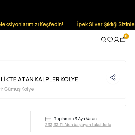
larımızı Keşfedin!
İpek Silver Şıklığı Sizinle Olsun.
0
RLİKTE ATAN KALPLER KOLYE
i:
Gümüş Kolye
Toplamda 3 Aya Varan
333,33 TL 'den başlayan taksitlerle