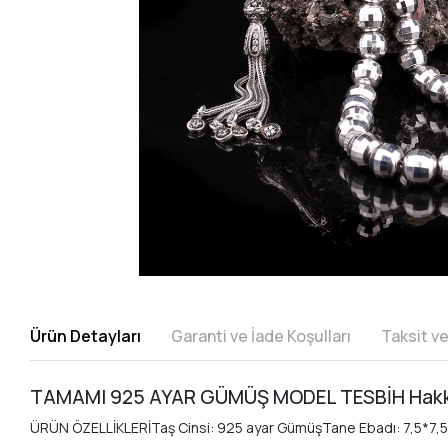
Ürün Detayları
Garanti ve İade Koşulları
Taksit v
TAMAMI 925 AYAR GÜMÜŞ MODEL TESBİH Hak
ÜRÜN ÖZELLİKLERİTaş Cinsi: 925 ayar GümüşTane Ebadı: 7,5*7,