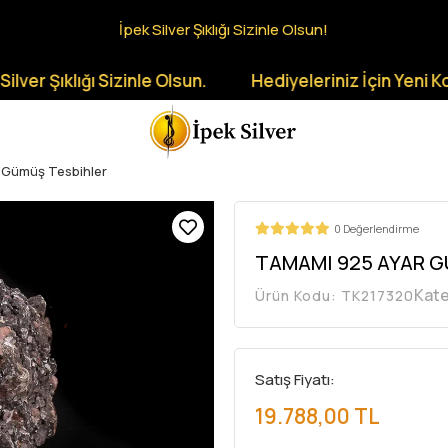
İpek Silver Şıklığı Sizinle Olsun!
ıklığı Sizinle Olsun.
Hediyeleriniz İçin Yeni Koleksiy
 Gümüş Tesbihler
0 Değerlendirme
TAMAMI 925 AYAR G
Kate
Ürün Kodu:
TK217320
Satış Fiyatı:
19.788,00 TL