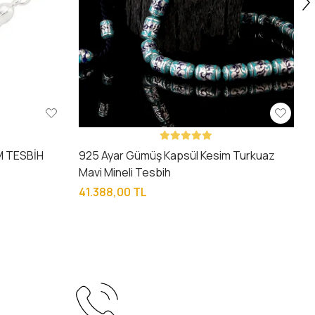
M TESBİH
925 Ayar Gümüş Kapsül Kesim Turkuaz
Mavi Mineli Tesbih
41.388,00 TL