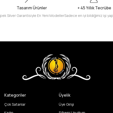
Tasarım Ürünler
+ 45 Yıllık Tecrübe
İpek Silver Garantisiyle En Yeni Modeller
Sadece en iyi bildiğimiz işi ya
Kategoriler
Üyelik
Çok Satanlar
Üye Girişi
Kadın
Şifremi Unuttum