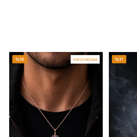
%38
%31
KARGO BEDAVA