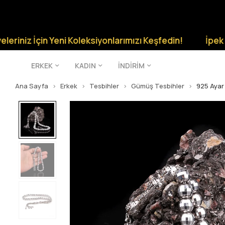
z İçin Yeni Koleksiyonlarımızı Keşfedin!
İpek Silver Ş
ERKEK
KADIN
İNDİRİM
Ana Sayfa
Erkek
Tesbihler
Gümüş Tesbihler
925 Ayar