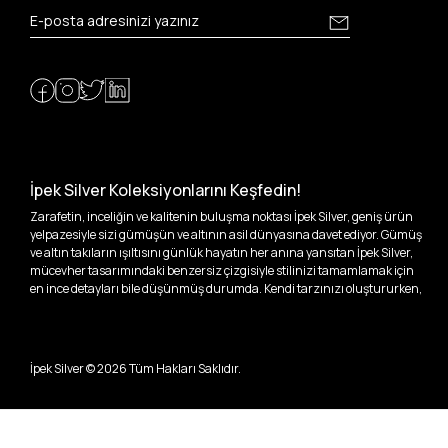
İpek Silver Koleksiyonlarını Keşfedin!
Zarafetin, inceliğin ve kalitenin buluşma noktası İpek Silver, geniş ürün
yelpazesiyle sizi gümüşün ve altının asil dünyasına davet ediyor. Gümüş
ve altın takıların ışıltısını günlük hayatın her anına yansıtan İpek Silver,
mücevher tasarımındaki benzersiz çizgisiyle stilinizi tamamlamak için
en ince detayları bile düşünmüş durumda. Kendi tarzınızı oluştururken,
kişisel zevklerinizden ödün vermek zorunda kalmayacağınız,
özgünlüğünüzü ön plana çıkaracak tasarımlarımızla tanışın.
İpek Silver’da her bir parça, sizin benzersiz hikayenizi anlatıyor. İster
İpek Silver ©
2026
Tüm Hakları Saklıdır.
kendinizi ifade etmek için özel bir parça arayışında olun, ister
sevdiklerinize unutulmaz bir hediye vermek isteyin, her zevke ve her anı
ölümsüzleştirecek anlara uygun seçeneklerimizle yanınızdayız.