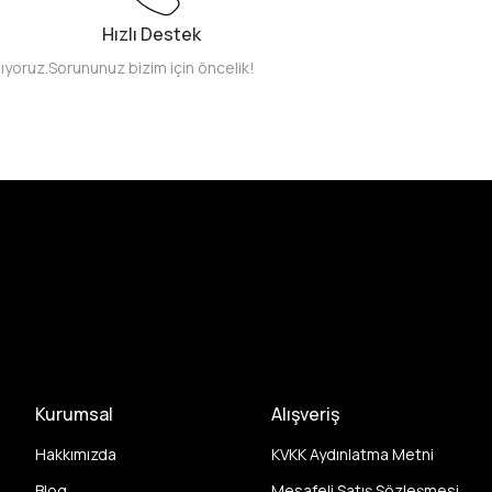
Hızlı Destek
pıyoruz.
Sorununuz bizim için öncelik!
Kurumsal
Alışveriş
Hakkımızda
KVKK Aydınlatma Metni
Blog
Mesafeli Satış Sözleşmesi