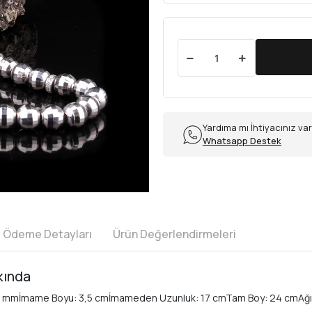
Yardıma mı İhtiyacınız va
Whatsapp Destek
e Ödeme Detayları
Ürün Değerlendirmeleri
kında
5 mmİmame Boyu: 3,5 cmİmameden Uzunluk: 17 cmTam Boy: 24 cmAğırl