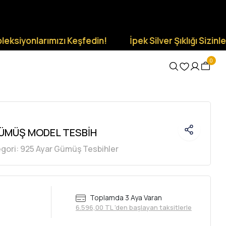
onlarımızı Keşfedin!
İpek Silver Şıklığı Sizinle Olsun.
0
ÜMÜŞ MODEL TESBİH
gori:
925 Ayar Gümüş Tesbihler
Toplamda 3 Aya Varan
6.596,00 TL 'den başlayan taksitlerle