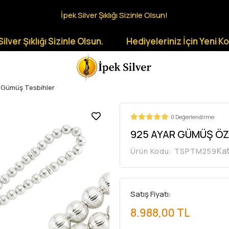
İpek Silver Şıklığı Sizinle Olsun!
ıklığı Sizinle Olsun.
Hediyeleriniz İçin Yeni Koleksiy
 Gümüş Tesbihler
0 Değerlendirme
925 AYAR GÜMÜŞ ÖZE
Ka
Ürün Kodu:
TSPTM259
Satış Fiyatı:
8.988,00 TL