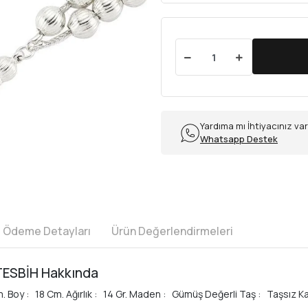
Yardıma mı İhtiyacınız va
Whatsapp Destek
e Ödeme Detayları
Ürün Değerlendirmeleri
TESBİH Hakkında
 Boy : 18 Cm. Ağırlık : 14 Gr. Maden : Gümüş Değerli Taş : Taşsız