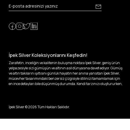
İpek Silver Koleksiyonlarını Keşfedin!
Zarafetin, inceliğin ve kalitenin buluşma noktası İpek Silver, geniş ürün
yelpazesiyle sizi gümüşün ve altının asil dünyasına davet ediyor. Gümüş
ve altın takıların ışıltısını günlük hayatın her anına yansıtan İpek Silver,
mücevher tasarımındaki benzersiz çizgisiyle stilinizi tamamlamak için
en ince detayları bile düşünmüş durumda. Kendi tarzınızı oluştururken,
kişisel zevklerinizden ödün vermek zorunda kalmayacağınız,
özgünlüğünüzü ön plana çıkaracak tasarımlarımızla tanışın.
İpek Silver’da her bir parça, sizin benzersiz hikayenizi anlatıyor. İster
İpek Silver ©
2026
Tüm Hakları Saklıdır.
kendinizi ifade etmek için özel bir parça arayışında olun, ister
sevdiklerinize unutulmaz bir hediye vermek isteyin, her zevke ve her anı
ölümsüzleştirecek anlara uygun seçeneklerimizle yanınızdayız.