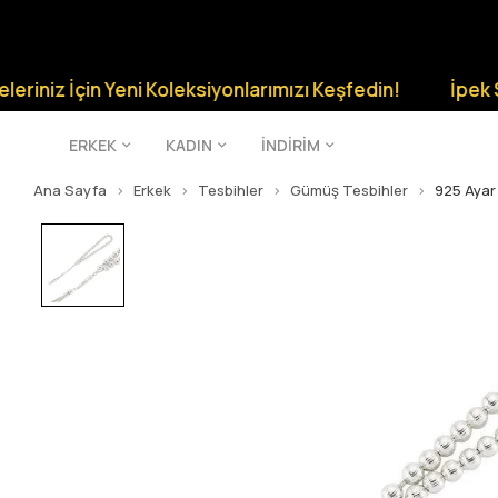
 İçin Yeni Koleksiyonlarımızı Keşfedin!
İpek Silver Ş
ERKEK
KADIN
İNDİRİM
Ana Sayfa
Erkek
Tesbihler
Gümüş Tesbihler
925 Ayar