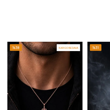
%38
%31
KARGO BEDAVA