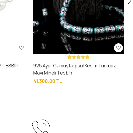
M TESBİH
925 Ayar Gümüş Kapsül Kesim Turkuaz
Mavi Mineli Tesbih
41.388,00 TL