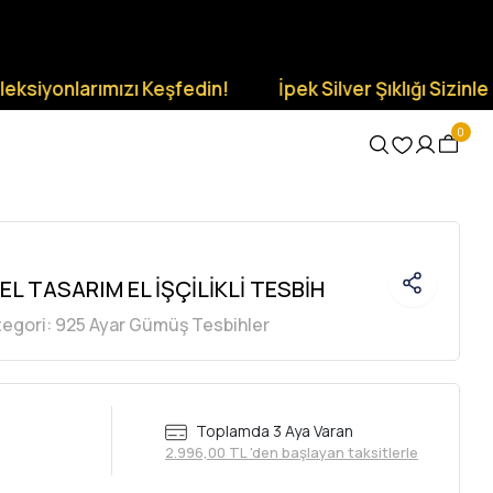
onlarımızı Keşfedin!
İpek Silver Şıklığı Sizinle Olsun.
0
L TASARIM EL İŞÇİLİKLİ TESBİH
tegori:
925 Ayar Gümüş Tesbihler
Toplamda 3 Aya Varan
2.996,00 TL 'den başlayan taksitlerle