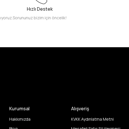
Hızlı Destek
pıyoruz.
Sorununuz bizim için öncelik!
Kurumsal
Alışveriş
Hakkımızda
KVKK Aydınlatma Metni
Blog
Mesafeli Satış Sözleşmesi