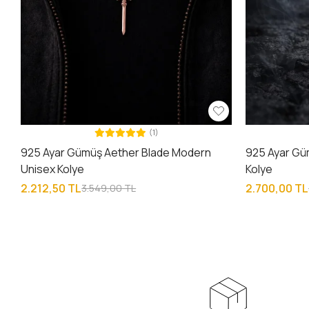
(1)
925 Ayar Gümüş Aether Blade Modern
925 Ayar Güm
Unisex Kolye
Kolye
2.212,50 TL
2.700,00 TL
3.549,00 TL