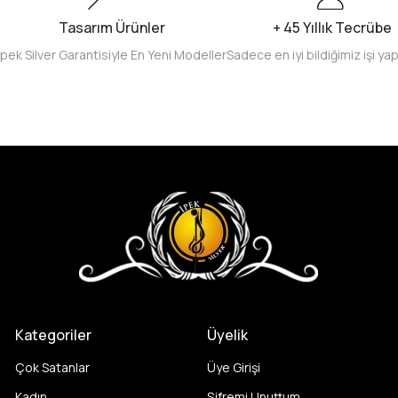
Tasarım Ürünler
+ 45 Yıllık Tecrübe
İpek Silver Garantisiyle En Yeni Modeller
Sadece en iyi bildiğimiz işi ya
Kategoriler
Üyelik
Çok Satanlar
Üye Girişi
Kadın
Şifremi Unuttum