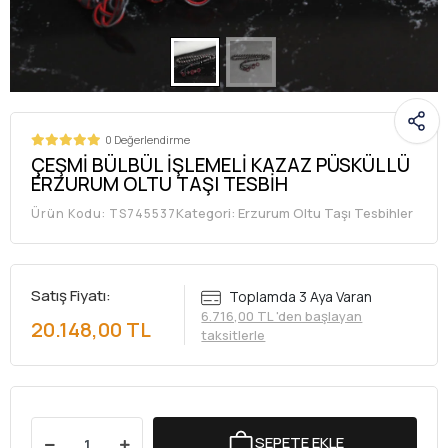
0 Değerlendirme
ÇEŞMİ BÜLBÜL İŞLEMELİ KAZAZ PÜSKÜLLÜ
ERZURUM OLTU TAŞI TESBİH
Kategori:
Erzurum Oltu Taşı Tesbihler
Ürün Kodu:
TS745537
Satış Fiyatı:
Toplamda 3 Aya Varan
6.716,00 TL 'den başlayan
20.148,00 TL
taksitlerle
SEPETE EKLE