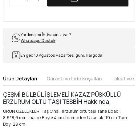
Yardıma mı İhtiyacınız var?
Whatsapp Destek
En geç 10 Ağustos Pazartesi günü kargoda!
Ürün Detayları
Garanti ve İade Koşulları
Taksit ve 
ÇEŞMİ BÜLBÜL İŞLEMELİ KAZAZ PÜSKÜLLÜ
ERZURUM OLTU TAŞI TESBİH Hakkında
ÜRÜN ÖZELLİKLERİ Taş Cinsi: erzurum oltu taşı Tane Ebadı:
8,6*8,6 mm İmame Boyu: 4 cm İmameden Uzunluk: 19 cm Tam
Boy: 29 cm