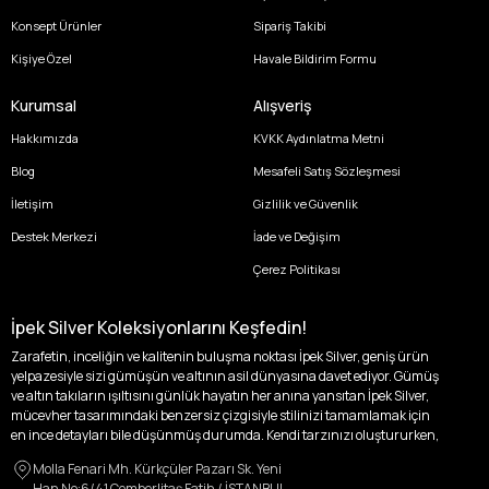
Konsept Ürünler
Sipariş Takibi
Kişiye Özel
Havale Bildirim Formu
Kurumsal
Alışveriş
Hakkımızda
KVKK Aydınlatma Metni
Blog
Mesafeli Satış Sözleşmesi
İletişim
Gizlilik ve Güvenlik
Destek Merkezi
İade ve Değişim
Çerez Politikası
İpek Silver Koleksiyonlarını Keşfedin!
Zarafetin, inceliğin ve kalitenin buluşma noktası İpek Silver, geniş ürün
yelpazesiyle sizi gümüşün ve altının asil dünyasına davet ediyor. Gümüş
ve altın takıların ışıltısını günlük hayatın her anına yansıtan İpek Silver,
mücevher tasarımındaki benzersiz çizgisiyle stilinizi tamamlamak için
en ince detayları bile düşünmüş durumda. Kendi tarzınızı oluştururken,
kişisel zevklerinizden ödün vermek zorunda kalmayacağınız,
Molla Fenari Mh. Kürkçüler Pazarı Sk. Yeni
özgünlüğünüzü ön plana çıkaracak tasarımlarımızla tanışın.
Han No:6/41 Çemberlitaş Fatih / İSTANBUL