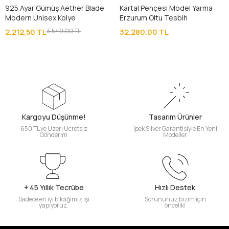
925 Ayar Gümüş Aether Blade
Kartal Pençesi Model Yarma
Modern Unisex Kolye
Erzurum Oltu Tesbih
2.212,50 TL
3.549,00 TL
32.280,00 TL
Kargoyu Düşünme!
Tasarım Ürünler
650 TL ve Üzeri Ücretsiz
İpek Silver Garantisiyle En Yeni
Gönderim
Modeller
+ 45 Yıllık Tecrübe
Hızlı Destek
Sadece en iyi bildiğimiz işi
Sorununuz bizim için
yapıyoruz.
öncelik!