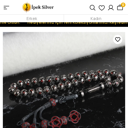
0
Erkek
Kadın
nle Olsun.
Hediyeleriniz İçin Yeni Koleksiyonlarımızı Keşfedin!