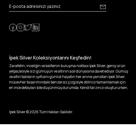
İpek Silver Koleksiyonlarını Keşfedin!
Zarafetin, inceliğin ve kalitenin buluşma noktası İpek Silver, geniş ürün
yelpazesiyle sizi gümüşün ve altının asil dünyasına davet ediyor. Gümüş
ve altın takıların ışıltısını günlük hayatın her anına yansıtan İpek Silver,
mücevher tasarımındaki benzersiz çizgisiyle stilinizi tamamlamak için
en ince detayları bile düşünmüş durumda. Kendi tarzınızı oluştururken,
kişisel zevklerinizden ödün vermek zorunda kalmayacağınız,
özgünlüğünüzü ön plana çıkaracak tasarımlarımızla tanışın.
İpek Silver’da her bir parça, sizin benzersiz hikayenizi anlatıyor. İster
İpek Silver ©
2026
Tüm Hakları Saklıdır.
kendinizi ifade etmek için özel bir parça arayışında olun, ister
sevdiklerinize unutulmaz bir hediye vermek isteyin, her zevke ve her anı
ölümsüzleştirecek anlara uygun seçeneklerimizle yanınızdayız.