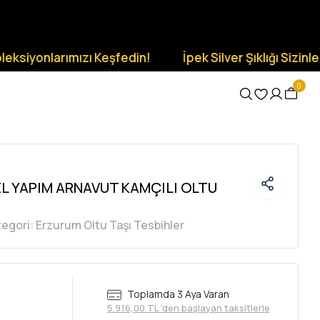
onlarımızı Keşfedin!
İpek Silver Şıklığı Sizinle Olsun.
0
EL YAPIM ARNAVUT KAMÇILI OLTU
tegori:
Erzurum Oltu Taşı Tesbihler
Toplamda 3 Aya Varan
5.916,00 TL 'den başlayan taksitlerle