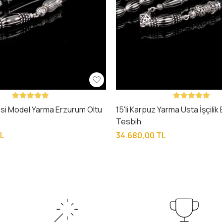
si Model Yarma Erzurum Oltu
15'li Karpuz Yarma Usta İşçili
Tesbih
TL
34.680,00 TL