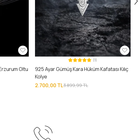
(1)
k Erzurum Oltu
925 Ayar Gümüş Kara Hüküm Kafatası Kılıç
Kolye
2.700,00 TL
3.899,99 TL