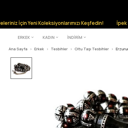
z İçin Yeni Koleksiyonlarımızı Keşfedin!
İpek Silver Ş
ERKEK
KADIN
İNDİRİM
Ana Sayfa
Erkek
Tesbihler
Oltu Taşı Tesbihler
Erzuru