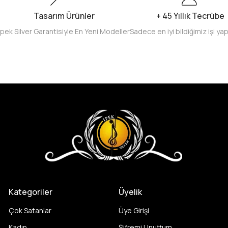
Tasarım Ürünler
+ 45 Yıllık Tecrübe
İpek Silver Garantisiyle En Yeni Modeller
Sadece en iyi bildiğimiz işi ya
Kategoriler
Üyelik
Çok Satanlar
Üye Girişi
Kadın
Şifremi Unuttum