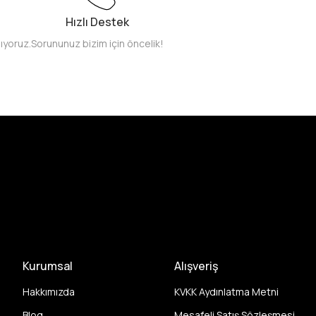
Hızlı Destek
pıyoruz.
Sorununuz bizim için öncelik!
Kurumsal
Alışveriş
Hakkımızda
KVKK Aydınlatma Metni
Blog
Mesafeli Satış Sözleşmesi