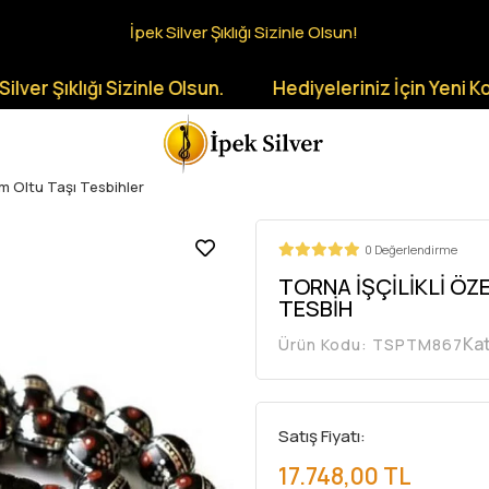
İpek Silver Şıklığı Sizinle Olsun!
ıklığı Sizinle Olsun.
Hediyeleriniz İçin Yeni Koleksiy
m Oltu Taşı Tesbihler
0 Değerlendirme
TORNA İŞÇİLİKLİ ÖZ
TESBİH
Ka
Ürün Kodu:
TSPTM867
Satış Fiyatı:
17.748,00 TL