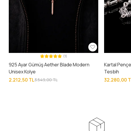
(1)
925 Ayar Gümüş Aether Blade Modern
Kartal Pençe
Unisex Kolye
Tesbih
2.212,50 TL
32.280,00 
3.549,00 TL