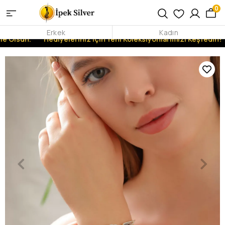
0
Erkek
Kadın
e Olsun.
Hediyeleriniz İçin Yeni Koleksiyonlarımızı Keşfedin!