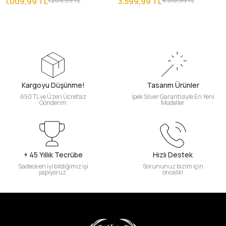
1.009,99 TL
1.209,99 TL
3.599,99 TL
4.319,99 TL
Kargoyu Düşünme!
Tasarım Ürünler
650 TL ve Üzeri Ücretsiz
İpek Silver Garantisiyle En Yeni
Gönderim
Modeller
+ 45 Yıllık Tecrübe
Hızlı Destek
Sadece en iyi bildiğimiz işi
Sorununuz bizim için
yapıyoruz.
öncelik!