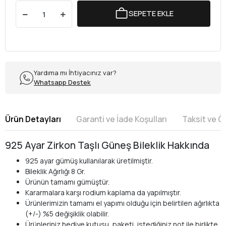
SEPETE EKLE
Yardıma mı İhtiyacınız var?
Whatsapp Destek
Ürün Detayları
Garanti ve İade Koşulları
Taksit ve 
925 Ayar Zirkon Taşlı Güneş Bileklik Hakkında
925 ayar gümüş kullanılarak üretilmiştir.
Bileklik Ağırlığı 8 Gr.
Ürünün tamamı gümüştür.
Kararmalara karşı rodium kaplama da yapılmıştır.
Ürünlerimizin tamamı el yapımı olduğu için belirtilen ağırlıkta
(+/-) %5 değişiklik olabilir.
Ürünleriniz hediye kutusu, paketi, istediğiniz not ile birlikte