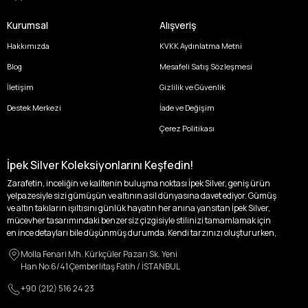
Kurumsal
Alışveriş
Hakkımızda
KVKK Aydınlatma Metni
Blog
Mesafeli Satış Sözleşmesi
İletişim
Gizlilik ve Güvenlik
Destek Merkezi
İade ve Değişim
Çerez Politikası
İpek Silver Koleksiyonlarını Keşfedin!
Zarafetin, inceliğin ve kalitenin buluşma noktası İpek Silver, geniş ürün
yelpazesiyle sizi gümüşün ve altının asil dünyasına davet ediyor. Gümüş
ve altın takıların ışıltısını günlük hayatın her anına yansıtan İpek Silver,
mücevher tasarımındaki benzersiz çizgisiyle stilinizi tamamlamak için
en ince detayları bile düşünmüş durumda. Kendi tarzınızı oluştururken,
kişisel zevklerinizden ödün vermek zorunda kalmayacağınız,
Molla Fenari Mh. Kürkçüler Pazarı Sk. Yeni
özgünlüğünüzü ön plana çıkaracak tasarımlarımızla tanışın.
Han No:6/41 Çemberlitaş Fatih / İSTANBUL
İpek Silver’da her bir parça, sizin benzersiz hikayenizi anlatıyor. İster
+90 (212) 516 24 23
kendinizi ifade etmek için özel bir parça arayışında olun, ister
sevdiklerinize unutulmaz bir hediye vermek isteyin, her zevke ve her anı