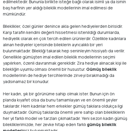
edilmektedir. Bununla birlikte isteğe bağlı olarak isimli ya da ismin
baş harfinin yer aldığı bileklik modellerinin imal edilmesi de
mümkündür.
Bileklikler, özel günler denince akla gelen hediyelerden birisidir.
Karşı tarafın kendini değerli hissetmesi istenildiği durumlarda,
hediyelik olarak en çok tercih edilen ürünlerdir. Özellikle kadınlara
alınan hediyeler içerisinde bileklerin ayrıcalıklı bir yeri
bulunmaktadır. Bilekliği takarak hep seninleyim hissiyatı da verilir.
Genellikle gümüşten imal edilen bileklik modellerinin seçimi
yapılırken, özenli davranmak gereklidir. Zira hediye alınacak kişi ile
bilekliğin uyumlu olması önemli bir husustur.
Gümüş bileklik
modellerinin de hediye tercihlerinde zirveyi bırakmadığı da
yadsınamaz bir konudur.
Her kadın, şık bir görünüme sahip olmak ister. Bunun için ön
planda kıyafet olsa da bunu tamamlayan ve en önemli şeyler
takılardır. Hem kadınlar hem erkekler gümüş takılara oldukça ilgi
duymaktadır. Gümüş takılarda önemli yere sahip olan bilekliklerin
her yıl farklı model ve tarzları çıkmaktadır. Yeni sezon kadın gümüş
bilekliklerimizde, her zevke hitap eden farklı
gümüş bileklik
modelleri
miz bulunmaktadır.