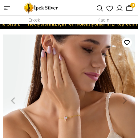
0
Erkek
Kadın
le Olsun.
Hediyeleriniz İçin Yeni Koleksiyonlarımızı Keşfedin!