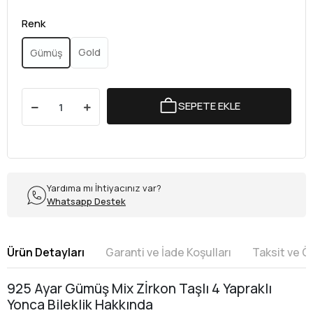
Renk
Gold
Gümüş
SEPETE EKLE
Yardıma mı İhtiyacınız var?
Whatsapp Destek
Ürün Detayları
Garanti ve İade Koşulları
Taksit ve 
925 Ayar Gümüş Mix Zİrkon Taşlı 4 Yapraklı
Yonca Bileklik Hakkında