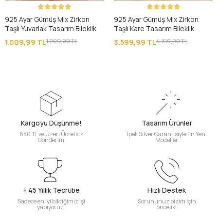
925 Ayar Gümüş Mix Zirkon
925 Ayar Gümüş Mix Zirkon
Taşlı Yuvarlak Tasarım Bileklik
Taşlı Kare Tasarım Bileklik
1.009,99 TL
1.209,99 TL
3.599,99 TL
4.319,99 TL
Kargoyu Düşünme!
Tasarım Ürünler
650 TL ve Üzeri Ücretsiz
İpek Silver Garantisiyle En Yeni
Gönderim
Modeller
+ 45 Yıllık Tecrübe
Hızlı Destek
Sadece en iyi bildiğimiz işi
Sorununuz bizim için
yapıyoruz.
öncelik!