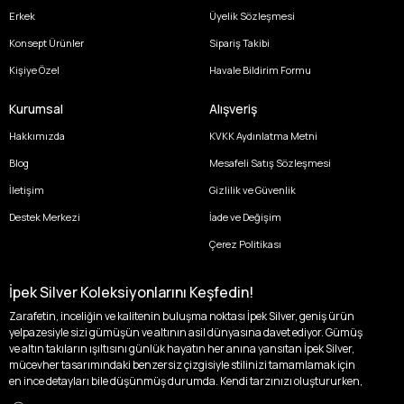
Erkek
Üyelik Sözleşmesi
Konsept Ürünler
Sipariş Takibi
Kişiye Özel
Havale Bildirim Formu
Kurumsal
Alışveriş
Hakkımızda
KVKK Aydınlatma Metni
Blog
Mesafeli Satış Sözleşmesi
İletişim
Gizlilik ve Güvenlik
Destek Merkezi
İade ve Değişim
Çerez Politikası
İpek Silver Koleksiyonlarını Keşfedin!
Zarafetin, inceliğin ve kalitenin buluşma noktası İpek Silver, geniş ürün
yelpazesiyle sizi gümüşün ve altının asil dünyasına davet ediyor. Gümüş
ve altın takıların ışıltısını günlük hayatın her anına yansıtan İpek Silver,
mücevher tasarımındaki benzersiz çizgisiyle stilinizi tamamlamak için
en ince detayları bile düşünmüş durumda. Kendi tarzınızı oluştururken,
kişisel zevklerinizden ödün vermek zorunda kalmayacağınız,