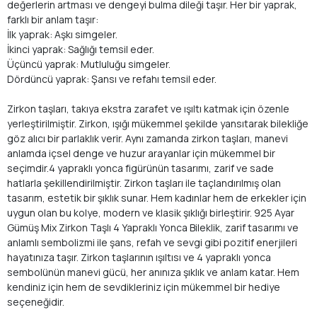
değerlerin artması ve dengeyi bulma dileği taşır. Her bir yaprak,
farklı bir anlam taşır:
İlk yaprak: Aşkı simgeler.
İkinci yaprak: Sağlığı temsil eder.
Üçüncü yaprak: Mutluluğu simgeler.
Dördüncü yaprak: Şansı ve refahı temsil eder.
Zirkon taşları, takıya ekstra zarafet ve ışıltı katmak için özenle
yerleştirilmiştir. Zirkon, ışığı mükemmel şekilde yansıtarak bilekliğe
göz alıcı bir parlaklık verir. Aynı zamanda zirkon taşları, manevi
anlamda içsel denge ve huzur arayanlar için mükemmel bir
seçimdir.4 yapraklı yonca figürünün tasarımı, zarif ve sade
hatlarla şekillendirilmiştir. Zirkon taşları ile taçlandırılmış olan
tasarım, estetik bir şıklık sunar. Hem kadınlar hem de erkekler için
uygun olan bu kolye, modern ve klasik şıklığı birleştirir. 925 Ayar
Gümüş Mix Zirkon Taşlı 4 Yapraklı Yonca Bileklik, zarif tasarımı ve
anlamlı sembolizmi ile şans, refah ve sevgi gibi pozitif enerjileri
hayatınıza taşır. Zirkon taşlarının ışıltısı ve 4 yapraklı yonca
sembolünün manevi gücü, her anınıza şıklık ve anlam katar. Hem
kendiniz için hem de sevdikleriniz için mükemmel bir hediye
seçeneğidir.