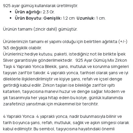
925 ayar gümüş kullanılarak üretilmiştir.
Ürün ağırlığı:
2.3 Gr.
Ürün Boyutu: Genişlik:
1.2 cm
Uzunluk:
1 cm.
Ürünün tamamı (zincir dahil) gümüştür.
Ürünlerimizin tamamı el yapımı olduğu için belirtilen ağırlıkta (+/-)
%5 değişiklik olabilir.
Ürünleriniz hediye kutusu, paketi, istediğiniz not ile birlikte İpek
Silver garantisiyle gönderilmektedir. 925 Ayar Gümüş Mix Zirkon
Taşlı 4 Yapraklı Yonca Bilekik, şans, mutluluk ve korunma simgeleri
taşıyan zarif bir takıdır. 4 yapraklı yonca, tarihsel olarak şans ve iyi
dileklerle ilişkilendirilmiştir ve kişiye şans, refah ve içsel denge
getirdiği kabul edilir. Zirkon taşları ise bilekliğe zarif bir ışıltı
katarken, taşıyıcısına manevi huzur ve denge sağlar. Modern ve
şık tasarımıyla her yaşa hitap eden bu kolye, günlük kullanımda
zarafetinizi yansıtmak için mükemmel bir tercihtir.
4 Yapraklı Yonca: 4 yapraklı yonca, nadir bulunmasıyla bilinir ve
tarih boyunca şans, refah, mutluluk, sağlık ve aşkın simgesi olarak
kabul edilmiştir. Bu sembol, taşıyıcısına hayatındaki önemli