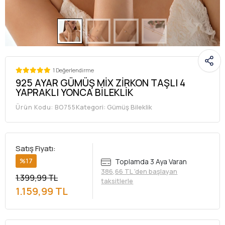
1 Değerlendirme
925 AYAR GÜMÜŞ MİX ZİRKON TAŞLI 4
YAPRAKLI YONCA BİLEKLİK
Kategori:
Gümüş Bileklik
Ürün Kodu:
BO755
Satış Fiyatı:
%17
Toplamda 3 Aya Varan
386,66 TL 'den başlayan
1.399,99 TL
taksitlerle
1.159,99 TL