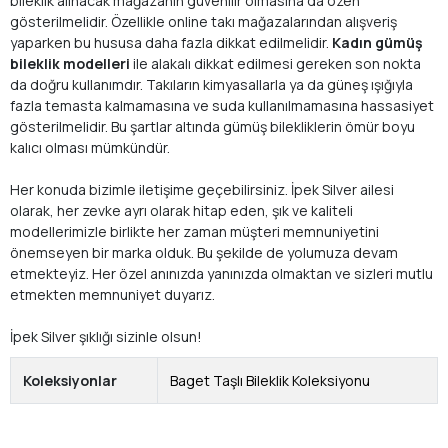
bileklik alınacak mağazanın güvenilir olmasına da özen
gösterilmelidir. Özellikle online takı mağazalarından alışveriş
yaparken bu hususa daha fazla dikkat edilmelidir.
Kadın gümüş
bileklik modelleri
ile alakalı dikkat edilmesi gereken son nokta
da doğru kullanımdır. Takıların kimyasallarla ya da güneş ışığıyla
fazla temasta kalmamasına ve suda kullanılmamasına hassasiyet
gösterilmelidir. Bu şartlar altında gümüş bilekliklerin ömür boyu
kalıcı olması mümkündür.
Her konuda bizimle iletişime geçebilirsiniz. İpek Silver ailesi
olarak, her zevke ayrı olarak hitap eden, şık ve kaliteli
modellerimizle birlikte her zaman müşteri memnuniyetini
önemseyen bir marka olduk. Bu şekilde de yolumuza devam
etmekteyiz. Her özel anınızda yanınızda olmaktan ve sizleri mutlu
etmekten memnuniyet duyarız.
İpek Silver şıklığı sizinle olsun!
Koleksiyonlar
Baget Taşlı Bileklik Koleksiyonu