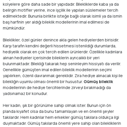
kolyelere göre daha sade bir yapıdadır. Bilekliklerde kaba ya da
belirgin motifler yerine, ince işçilik ile yapılan süslemeler tercih
edilmektedir. Bununla birlikte isteğe bağlı olarak isimli ya da ismin
baş harfinin yer aldığı bileklik modellerinin imal edilmesi de
mümkündür.
Bileklikler, özel günler denince akla gelen hediyelerden birisidir.
Karşı tarafın kendini değerli hissetmesi istenildiği durumlarda,
hediyelik olarak en çok tercih edilen ürünlerdir. Özellikle kadınlara
alınan hediyeler içerisinde bileklerin ayrıcalıklı bir yeri
bulunmaktadır. Bilekliği takarak hep seninleyim hissiyatı da verilir.
Genellikle gümüşten imal edilen bileklik modellerinin seçimi
yapılırken, özenli davranmak gereklidir. Zira hediye alınacak kişi ile
bilekliğin uyumlu olması önemli bir husustur.
Gümüş bileklik
modellerinin de hediye tercihlerinde zirveyi bırakmadığı da
yadsınamaz bir konudur.
Her kadın, şık bir görünüme sahip olmak ister. Bunun için ön
planda kıyafet olsa da bunu tamamlayan ve en önemli şeyler
takılardır. Hem kadınlar hem erkekler gümüş takılara oldukça ilgi
duymaktadır. Gümüş takılarda önemli yere sahip olan bilekliklerin