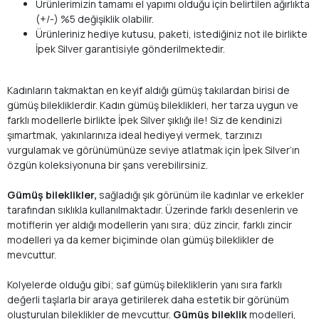
Ürünlerimizin tamamı el yapımı olduğu için belirtilen ağırlıkta
(+/-) %5 değişiklik olabilir.
Ürünleriniz hediye kutusu, paketi, istediğiniz not ile birlikte
İpek Silver garantisiyle gönderilmektedir.
Kadınların takmaktan en keyif aldığı gümüş takılardan birisi de
gümüş bilekliklerdir. Kadın gümüş bileklikleri, her tarza uygun ve
farklı modellerle birlikte İpek Silver şıklığı ile! Siz de kendinizi
şımartmak, yakınlarınıza ideal hediyeyi vermek, tarzınızı
vurgulamak ve görünümünüze seviye atlatmak için İpek Silver’ın
özgün koleksiyonuna bir şans verebilirsiniz.
Gümüş bileklikler,
sağladığı şık görünüm ile kadınlar ve erkekler
tarafından sıklıkla kullanılmaktadır. Üzerinde farklı desenlerin ve
motiflerin yer aldığı modellerin yanı sıra; düz zincir, farklı zincir
modelleri ya da kemer biçiminde olan gümüş bileklikler de
mevcuttur.
Kolyelerde olduğu gibi; saf gümüş bilekliklerin yanı sıra farklı
değerli taşlarla bir araya getirilerek daha estetik bir görünüm
oluşturulan bileklikler de mevcuttur.
Gümüş bileklik
modelleri,