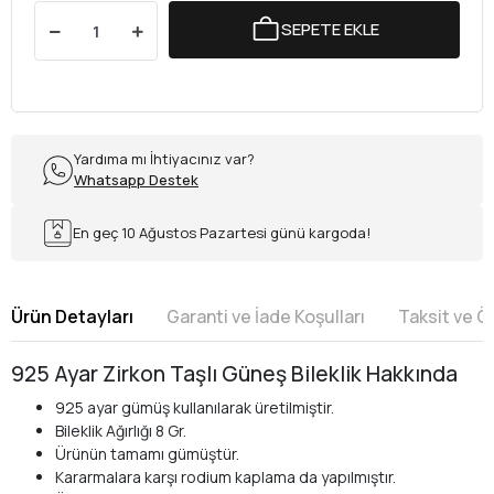
SEPETE EKLE
Yardıma mı İhtiyacınız var?
Whatsapp Destek
En geç 10 Ağustos Pazartesi günü kargoda!
Ürün Detayları
Garanti ve İade Koşulları
Taksit ve 
925 Ayar Zirkon Taşlı Güneş Bileklik Hakkında
925 ayar gümüş kullanılarak üretilmiştir.
Bileklik Ağırlığı 8 Gr.
Ürünün tamamı gümüştür.
Kararmalara karşı rodium kaplama da yapılmıştır.