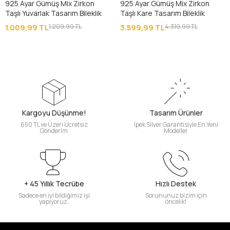
925 Ayar Gümüş Mix Zirkon
925 Ayar Gümüş Mix Zirkon
Taşlı Yuvarlak Tasarım Bileklik
Taşlı Kare Tasarım Bileklik
1.009,99 TL
1.209,99 TL
3.599,99 TL
4.319,99 TL
Kargoyu Düşünme!
Tasarım Ürünler
650 TL ve Üzeri Ücretsiz
İpek Silver Garantisiyle En Yeni
Gönderim
Modeller
+ 45 Yıllık Tecrübe
Hızlı Destek
Sadece en iyi bildiğimiz işi
Sorununuz bizim için
yapıyoruz.
öncelik!