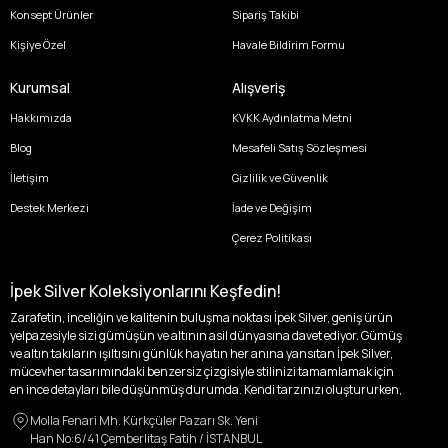
Konsept Ürünler
Sipariş Takibi
Kişiye Özel
Havale Bildirim Formu
Kurumsal
Alışveriş
Hakkımızda
KVKK Aydınlatma Metni
Blog
Mesafeli Satış Sözleşmesi
İletişim
Gizlilik ve Güvenlik
Destek Merkezi
İade ve Değişim
Çerez Politikası
İpek Silver Koleksiyonlarını Keşfedin!
Zarafetin, inceliğin ve kalitenin buluşma noktası İpek Silver, geniş ürün
yelpazesiyle sizi gümüşün ve altının asil dünyasına davet ediyor. Gümüş
ve altın takıların ışıltısını günlük hayatın her anına yansıtan İpek Silver,
mücevher tasarımındaki benzersiz çizgisiyle stilinizi tamamlamak için
en ince detayları bile düşünmüş durumda. Kendi tarzınızı oluştururken,
kişisel zevklerinizden ödün vermek zorunda kalmayacağınız,
Molla Fenari Mh. Kürkçüler Pazarı Sk. Yeni
özgünlüğünüzü ön plana çıkaracak tasarımlarımızla tanışın.
Han No:6/41 Çemberlitaş Fatih / İSTANBUL