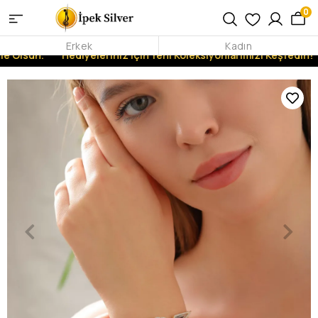
0
Erkek
Kadın
e Olsun.
Hediyeleriniz İçin Yeni Koleksiyonlarımızı Keşfedin!