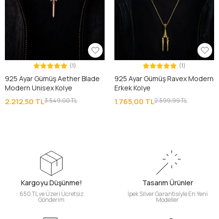
(1)
(1)
925 Ayar Gümüş Aether Blade
925 Ayar Gümüş Ravex Modern
Modern Unisex Kolye
Erkek Kolye
2.212,50 TL
3.549,00 TL
1.765,00 TL
2.599,99 TL
Kargoyu Düşünme!
Tasarım Ürünler
650 TL ve Üzeri Ücretsiz
İpek Silver Garantisiyle En Yeni
Gönderim
Modeller