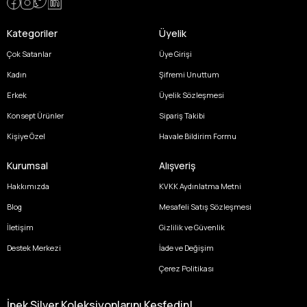
Kategoriler
Üyelik
Çok Satanlar
Üye Girişi
Kadın
Şifremi Unuttum
Erkek
Üyelik Sözleşmesi
Konsept Ürünler
Sipariş Takibi
Kişiye Özel
Havale Bildirim Formu
Kurumsal
Alışveriş
Hakkımızda
KVKK Aydınlatma Metni
Blog
Mesafeli Satış Sözleşmesi
İletişim
Gizlilik ve Güvenlik
Destek Merkezi
İade ve Değişim
Çerez Politikası
İpek Silver Koleksiyonlarını Keşfedin!