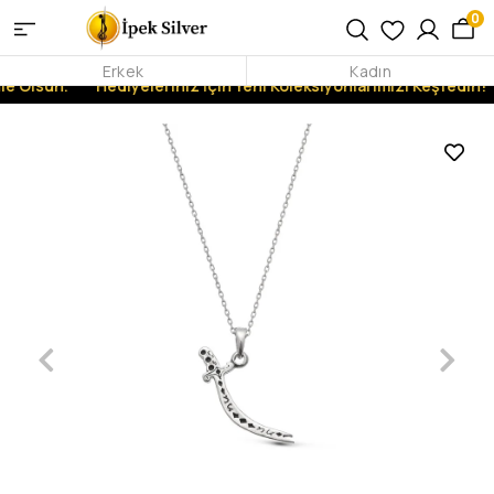
0
Erkek
Kadın
e Olsun.
Hediyeleriniz İçin Yeni Koleksiyonlarımızı Keşfedin!