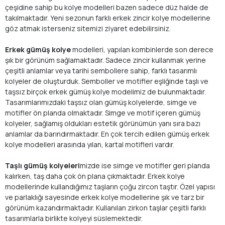
çeşidine sahip bu kolye modelleri bazen sadece düz halde de
takılmaktadır. Yeni sezonun farklı erkek zincir kolye modellerine
göz atmak isterseniz sitemizi ziyaret edebilirsiniz.
Erkek gümüş kolye
modelleri, yapılan kombinlerde son derece
şık bir görünüm sağlamaktadır. Sadece zincir kullanmak yerine
çeşitli anlamlar veya tarihi sembollere sahip, farklı tasarımlı
kolyeler de oluşturduk. Semboller ve motifler eşliğinde taşlı ve
taşsız birçok erkek gümüş kolye modelimiz de bulunmaktadır.
Tasarımlarımızdaki taşsız olan gümüş kolyelerde, simge ve
motifler ön planda olmaktadır. Simge ve motif içeren gümüş
kolyeler, sağlamış oldukları estetik görünümün yanı sıra bazı
anlamlar da barındırmaktadır. En çok tercih edilen gümüş erkek
kolye modelleri arasında yılan, kartal motifleri vardır.
Taşlı gümüş kolyeleri
mizde ise simge ve motifler geri planda
kalırken, taş daha çok ön plana çıkmaktadır. Erkek kolye
modellerinde kullandığımız taşların çoğu zircon taştır. Özel yapısı
ve parlaklığı sayesinde erkek kolye modellerine şık ve tarz bir
görünüm kazandırmaktadır. Kullanılan zirkon taşlar çeşitli farklı
tasarımlarla birlikte kolyeyi süslemektedir.