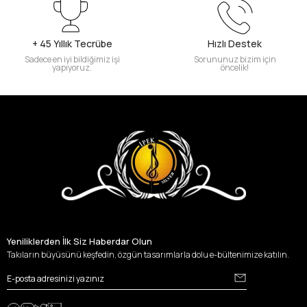
+ 45 Yıllık Tecrübe
Hızlı Destek
Sadece en iyi bildiğimiz işi
Sorununuz bizim için
yapıyoruz.
öncelik!
Yeniliklerden İlk Siz Haberdar Olun
Takıların büyüsünü keşfedin, özgün tasarımlarla dolu e-bültenimize katılın.