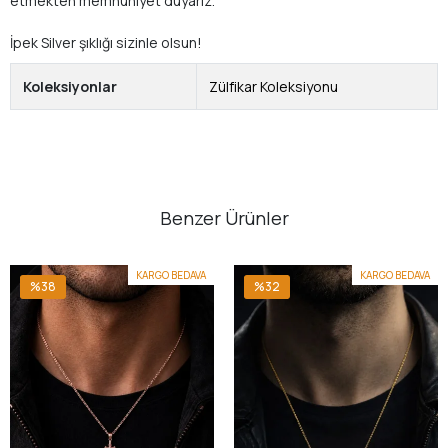
etmekten memnuniyet duyarız.
İpek Silver şıklığı sizinle olsun!
Koleksiyonlar
Zülfikar Koleksiyonu
Benzer Ürünler
KARGO BEDAVA
KARGO BEDAVA
%38
%32