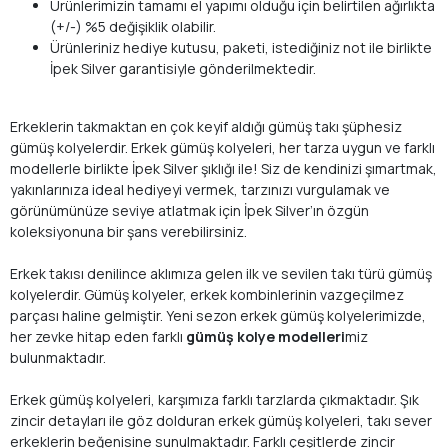
Ürünlerimizin tamamı el yapımı olduğu için belirtilen ağırlıkta
(+/-) %5 değişiklik olabilir.
Ürünleriniz hediye kutusu, paketi, istediğiniz not ile birlikte
İpek Silver garantisiyle gönderilmektedir.
Erkeklerin takmaktan en çok keyif aldığı gümüş takı şüphesiz
gümüş kolyelerdir. Erkek gümüş kolyeleri, her tarza uygun ve farklı
modellerle birlikte İpek Silver şıklığı ile! Siz de kendinizi şımartmak,
yakınlarınıza ideal hediyeyi vermek, tarzınızı vurgulamak ve
görünümünüze seviye atlatmak için İpek Silver’ın özgün
koleksiyonuna bir şans verebilirsiniz.
Erkek takısı denilince aklımıza gelen ilk ve sevilen takı türü gümüş
kolyelerdir. Gümüş kolyeler, erkek kombinlerinin vazgeçilmez
parçası haline gelmiştir. Yeni sezon erkek gümüş kolyelerimizde,
her zevke hitap eden farklı
gümüş kolye modelleri
miz
bulunmaktadır.
Erkek gümüş kolyeleri, karşımıza farklı tarzlarda çıkmaktadır. Şık
zincir detayları ile göz dolduran erkek gümüş kolyeleri, takı sever
erkeklerin beğenisine sunulmaktadır. Farklı çeşitlerde zincir