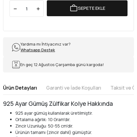
SEPETE EKLE
Yardıma mı İhtiyacınız var?
Whatsapp Destek
En geç 12 Ağustos Çarşamba günü kargoda!
Ürün Detayları
Garanti ve İade Koşulları
Taksit ve 
925 Ayar Gümüş Zülfikar Kolye Hakkında
925 ayar gümüş kullanılarak üretilmiştir.
Ortalama ağırlık: 10 Gram'dır.
Zincir Uzunluğu: 50-55 cm’dir.
Ürünün tamamı (zincir dahil) gümüştür.