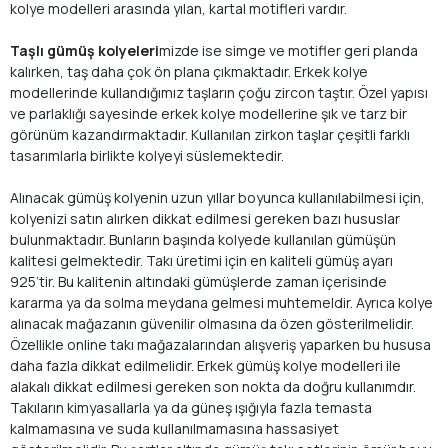
kolye modelleri arasında yılan, kartal motifleri vardır.
Taşlı gümüş kolyeleri
mizde ise simge ve motifler geri planda
kalırken, taş daha çok ön plana çıkmaktadır. Erkek kolye
modellerinde kullandığımız taşların çoğu zircon taştır. Özel yapısı
ve parlaklığı sayesinde erkek kolye modellerine şık ve tarz bir
görünüm kazandırmaktadır. Kullanılan zirkon taşlar çeşitli farklı
tasarımlarla birlikte kolyeyi süslemektedir.
Alınacak gümüş kolyenin uzun yıllar boyunca kullanılabilmesi için,
kolyenizi satın alırken dikkat edilmesi gereken bazı hususlar
bulunmaktadır. Bunların başında kolyede kullanılan gümüşün
kalitesi gelmektedir. Takı üretimi için en kaliteli gümüş ayarı
925’tir. Bu kalitenin altındaki gümüşlerde zaman içerisinde
kararma ya da solma meydana gelmesi muhtemeldir. Ayrıca kolye
alınacak mağazanın güvenilir olmasına da özen gösterilmelidir.
Özellikle online takı mağazalarından alışveriş yaparken bu hususa
daha fazla dikkat edilmelidir. Erkek gümüş kolye modelleri ile
alakalı dikkat edilmesi gereken son nokta da doğru kullanımdır.
Takıların kimyasallarla ya da güneş ışığıyla fazla temasta
kalmamasına ve suda kullanılmamasına hassasiyet