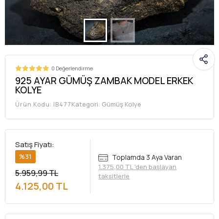
0 Değerlendirme
925 AYAR GÜMÜŞ ZAMBAK MODEL ERKEK
KOLYE
Kategori:
Gümüş Kolye
Ürün Kodu:
IB477
Satış Fiyatı:
%31
Toplamda 3 Aya Varan
1.375,00 TL 'den başlayan
5.959,99 TL
taksitlerle
4.125,00 TL