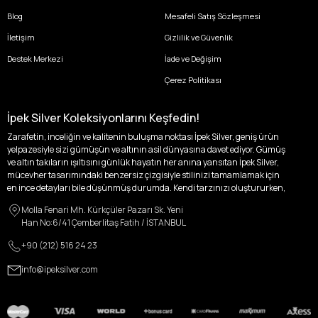
Blog
Mesafeli Satış Sözleşmesi
İletişim
Gizlilik ve Güvenlik
Destek Merkezi
İade ve Değişim
Çerez Politikası
İpek Silver Koleksiyonlarını Keşfedin!
Zarafetin, inceliğin ve kalitenin buluşma noktası İpek Silver, geniş ürün
yelpazesiyle sizi gümüşün ve altının asil dünyasına davet ediyor. Gümüş
ve altın takıların ışıltısını günlük hayatın her anına yansıtan İpek Silver,
mücevher tasarımındaki benzersiz çizgisiyle stilinizi tamamlamak için
en ince detayları bile düşünmüş durumda. Kendi tarzınızı oluştururken,
kişisel zevklerinizden ödün vermek zorunda kalmayacağınız,
Molla Fenari Mh. Kürkçüler Pazarı Sk. Yeni
özgünlüğünüzü ön plana çıkaracak tasarımlarımızla tanışın.
Han No:6/41 Çemberlitaş Fatih / İSTANBUL
İpek Silver’da her bir parça, sizin benzersiz hikayenizi anlatıyor. İster
+90 (212) 516 24 23
kendinizi ifade etmek için özel bir parça arayışında olun, ister
sevdiklerinize unutulmaz bir hediye vermek isteyin, her zevke ve her anı
info@ipeksilver.com
ölümsüzleştirecek anlara uygun seçeneklerimizle yanınızdayız.
Kadın Altın ve Gümüş Takı Modelleri