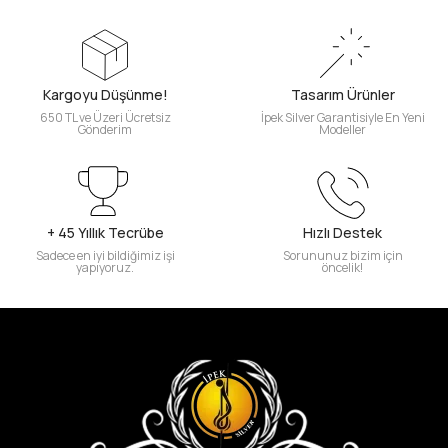
Kargoyu Düşünme!
Tasarım Ürünler
650 TL ve Üzeri Ücretsiz
İpek Silver Garantisiyle En Yeni
Gönderim
Modeller
+ 45 Yıllık Tecrübe
Hızlı Destek
Sadece en iyi bildiğimiz işi
Sorununuz bizim için
yapıyoruz.
öncelik!