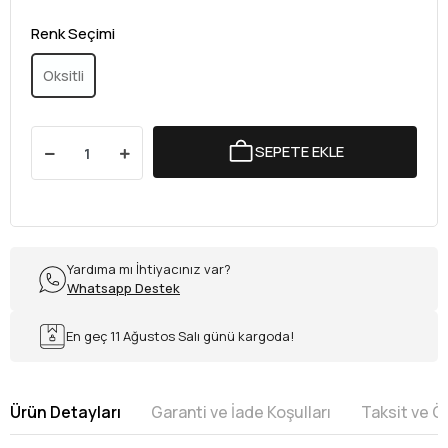
Renk Seçimi
Oksitli
SEPETE EKLE
Yardıma mı İhtiyacınız var?
Whatsapp Destek
En geç 11 Ağustos Salı günü kargoda!
Ürün Detayları
Garanti ve İade Koşulları
Taksit ve 