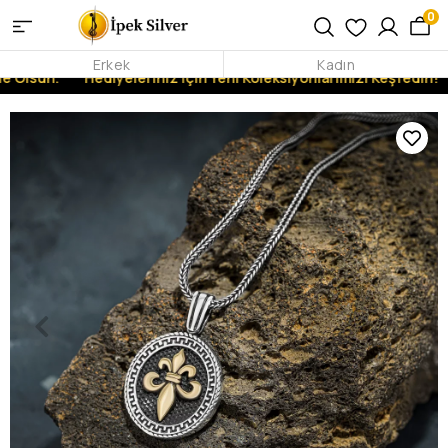
0
Erkek
Kadın
 Olsun.
Hediyeleriniz İçin Yeni Koleksiyonlarımızı Keşfedin!