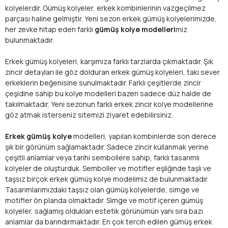
kolyelerdir. Gümüş kolyeler, erkek kombinlerinin vazgeçilmez
parçası haline gelmiştir. Yeni sezon erkek gümüş kolyelerimizde,
her zevke hitap eden farklı
gümüş kolye modelleri
miz
bulunmaktadır.
Erkek gümüş kolyeleri, karşımıza farklı tarzlarda çıkmaktadır. Şık
zincir detayları ile göz dolduran erkek gümüş kolyeleri, takı sever
erkeklerin beğenisine sunulmaktadır. Farklı çeşitlerde zincir
çeşidine sahip bu kolye modelleri bazen sadece düz halde de
takılmaktadır. Yeni sezonun farklı erkek zincir kolye modellerine
göz atmak isterseniz sitemizi ziyaret edebilirsiniz.
Erkek gümüş kolye
modelleri, yapılan kombinlerde son derece
şık bir görünüm sağlamaktadır. Sadece zincir kullanmak yerine
çeşitli anlamlar veya tarihi sembollere sahip, farklı tasarımlı
kolyeler de oluşturduk. Semboller ve motifler eşliğinde taşlı ve
taşsız birçok erkek gümüş kolye modelimiz de bulunmaktadır.
Tasarımlarımızdaki taşsız olan gümüş kolyelerde, simge ve
motifler ön planda olmaktadır. Simge ve motif içeren gümüş
kolyeler, sağlamış oldukları estetik görünümün yanı sıra bazı
anlamlar da barındırmaktadır. En çok tercih edilen gümüş erkek