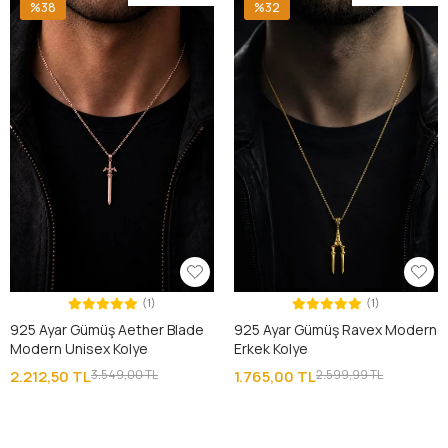
%38
%32
(1)
(1)
925 Ayar Gümüş Aether Blade
925 Ayar Gümüş Ravex Modern
Modern Unisex Kolye
Erkek Kolye
2.212,50 TL
3.549,00 TL
1.765,00 TL
2.599,99 TL