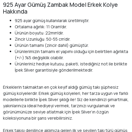
925 Ayar Gümüş Zambak Model Erkek Kolye
Hakkında
925 ayar gümüş kullanılarak üretilmiştir.
Ortalama ağırlık: 11 Gram'dır.
Ürünün boyutu: 22mm'dir.
Zincir Uzunluğu: 50-55 cm’dir.
Ürünün tamamı (zincir dahil) gümüştür.
Ürünlerimizin tamamı el yapımı olduğu için belirtilen ağırlıkta
(+/-) %5 değişiklik olabilir.
Ürünleriniz hediye kutusu, paketi, istediğiniz not ile birlikte
İpek Silver garantisiyle gönderilmektedir.
Erkeklerin takmaktan en çok keyif aldığı gümüş takı şüphesiz
gümüş kolyelerdir. Erkek gümüş kolyeleri, her tarza uygun ve farklı
modellerle birlikte İpek Silver şıklığı ile! Siz de kendinizi şımartmak,
yakınlarınıza ideal hediyeyi vermek, tarzınızı vurgulamak ve
görünümünüze seviye atlatmak için İpek Silver’ın özgün
koleksiyonuna bir şans verebilirsiniz.
Erkek takısı denilince aklımıza gelen ilk ve sevilen takı türü gümüş