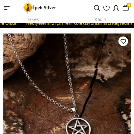
0
Erkek
Kadın
e Olsun.
Hediyeleriniz İçin Yeni Koleksiyonlarımızı Keşfedin!