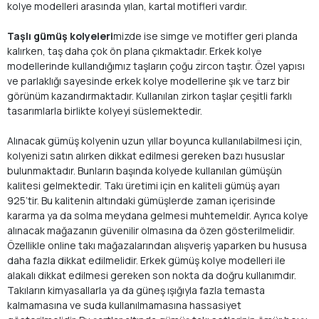
kolye modelleri arasında yılan, kartal motifleri vardır.
Taşlı gümüş kolyeleri
mizde ise simge ve motifler geri planda
kalırken, taş daha çok ön plana çıkmaktadır. Erkek kolye
modellerinde kullandığımız taşların çoğu zircon taştır. Özel yapısı
ve parlaklığı sayesinde erkek kolye modellerine şık ve tarz bir
görünüm kazandırmaktadır. Kullanılan zirkon taşlar çeşitli farklı
tasarımlarla birlikte kolyeyi süslemektedir.
Alınacak gümüş kolyenin uzun yıllar boyunca kullanılabilmesi için,
kolyenizi satın alırken dikkat edilmesi gereken bazı hususlar
bulunmaktadır. Bunların başında kolyede kullanılan gümüşün
kalitesi gelmektedir. Takı üretimi için en kaliteli gümüş ayarı
925’tir. Bu kalitenin altındaki gümüşlerde zaman içerisinde
kararma ya da solma meydana gelmesi muhtemeldir. Ayrıca kolye
alınacak mağazanın güvenilir olmasına da özen gösterilmelidir.
Özellikle online takı mağazalarından alışveriş yaparken bu hususa
daha fazla dikkat edilmelidir. Erkek gümüş kolye modelleri ile
alakalı dikkat edilmesi gereken son nokta da doğru kullanımdır.
Takıların kimyasallarla ya da güneş ışığıyla fazla temasta
kalmamasına ve suda kullanılmamasına hassasiyet