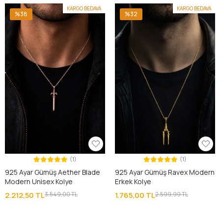
KARGO BEDAVA
KARGO BEDAVA
%38
%32
(1)
(1)
925 Ayar Gümüş Aether Blade
925 Ayar Gümüş Ravex Modern
Modern Unisex Kolye
Erkek Kolye
2.212,50 TL
3.549,00 TL
1.765,00 TL
2.599,99 TL