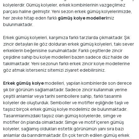
kolyelerdir. Gümüş kolyeler, erkek kombinlerinin vazgeçilmez
parçası haline gelmiştir. Yeni sezon erkek gümüş kolyelerimizde,
her zevke hitap eden farklı
gümüş kolye modelleri
miz
bulunmaktadır.
Erkek gümüş kolyeleri, karşımıza farklı tarzlarda çıkmaktadır. Şık
zincir detayları ile göz dolduran erkek gümüş kolyeleri, takı sever
erkeklerin beğenisine sunulmaktadır. Farklı çeşitlerde zincir
çeşidine sahip bu kolye modelleri bazen sadece düz halde de
takılmaktadır. Yeni sezonun farklı erkek zincir kolye modellerine
göz atmak isterseniz sitemizi ziyaret edebilirsiniz.
Erkek gümüş kolye
modelleri, yapılan kombinlerde son derece
şık bir görünüm sağlamaktadır. Sadece zincir kullanmak yerine
çeşitli anlamlar veya tarihi sembollere sahip, farklı tasarımlı
kolyeler de oluşturduk. Semboller ve motifler eşliğinde taşlı ve
taşsız birçok erkek gümüş kolye modelimiz de bulunmaktadır.
Tasarımlarımızdaki taşsız olan gümüş kolyelerde, simge ve
motifler ön planda olmaktadır. Simge ve motif içeren gümüş
kolyeler, sağlamış oldukları estetik görünümün yanı sıra bazı
anlamlar da barındırmaktadır. En çok tercih edilen gümüş erkek