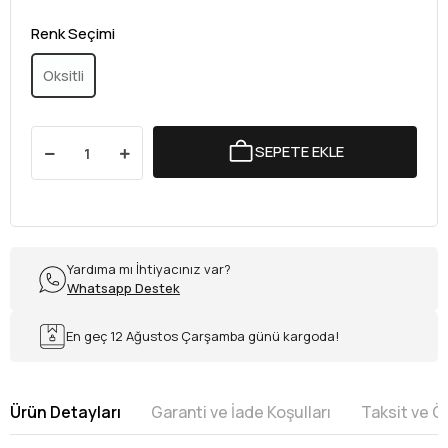
Renk Seçimi
Oksitli
SEPETE EKLE
Yardıma mı İhtiyacınız var?
Whatsapp Destek
En geç 12 Ağustos Çarşamba günü kargoda!
Ürün Detayları
Garanti ve İade Koşulları
Taksit ve 