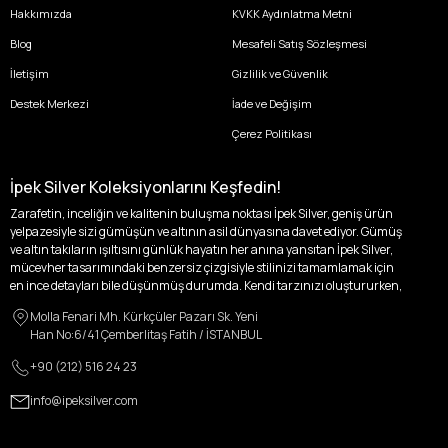
Hakkımızda
KVKK Aydınlatma Metni
Blog
Mesafeli Satış Sözleşmesi
İletişim
Gizlilik ve Güvenlik
Destek Merkezi
İade ve Değişim
Çerez Politikası
İpek Silver Koleksiyonlarını Keşfedin!
Zarafetin, inceliğin ve kalitenin buluşma noktası İpek Silver, geniş ürün
yelpazesiyle sizi gümüşün ve altının asil dünyasına davet ediyor. Gümüş
ve altın takıların ışıltısını günlük hayatın her anına yansıtan İpek Silver,
mücevher tasarımındaki benzersiz çizgisiyle stilinizi tamamlamak için
en ince detayları bile düşünmüş durumda. Kendi tarzınızı oluştururken,
kişisel zevklerinizden ödün vermek zorunda kalmayacağınız,
Molla Fenari Mh. Kürkçüler Pazarı Sk. Yeni
özgünlüğünüzü ön plana çıkaracak tasarımlarımızla tanışın.
Han No:6/41 Çemberlitaş Fatih / İSTANBUL
İpek Silver’da her bir parça, sizin benzersiz hikayenizi anlatıyor. İster
+90 (212) 516 24 23
kendinizi ifade etmek için özel bir parça arayışında olun, ister
sevdiklerinize unutulmaz bir hediye vermek isteyin, her zevke ve her anı
info@ipeksilver.com
ölümsüzleştirecek anlara uygun seçeneklerimizle yanınızdayız.
Kadın Altın ve Gümüş Takı Modelleri