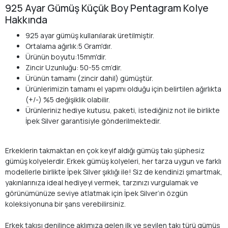
925 Ayar Gümüş Küçük Boy Pentagram Kolye
Hakkında
925 ayar gümüş kullanılarak üretilmiştir.
Ortalama ağırlık:5 Gram'dır.
Ürünün boyutu:15mm'dir.
Zincir Uzunluğu: 50-55 cm’dir.
Ürünün tamamı (zincir dahil) gümüştür.
Ürünlerimizin tamamı el yapımı olduğu için belirtilen ağırlıkta
(+/-) %5 değişiklik olabilir.
Ürünleriniz hediye kutusu, paketi, istediğiniz not ile birlikte
İpek Silver garantisiyle gönderilmektedir.
Erkeklerin takmaktan en çok keyif aldığı gümüş takı şüphesiz
gümüş kolyelerdir. Erkek gümüş kolyeleri, her tarza uygun ve farklı
modellerle birlikte İpek Silver şıklığı ile! Siz de kendinizi şımartmak,
yakınlarınıza ideal hediyeyi vermek, tarzınızı vurgulamak ve
görünümünüze seviye atlatmak için İpek Silver’ın özgün
koleksiyonuna bir şans verebilirsiniz.
Erkek takısı denilince aklımıza gelen ilk ve sevilen takı türü gümüş