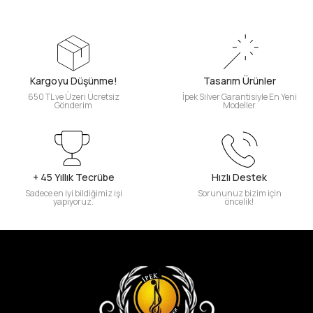
Kargoyu Düşünme!
Tasarım Ürünler
650 TL ve Üzeri Ücretsiz
İpek Silver Garantisiyle En Yeni
Gönderim
Modeller
+ 45 Yıllık Tecrübe
Hızlı Destek
Sadece en iyi bildiğimiz işi
Sorununuz bizim için
yapıyoruz.
öncelik!