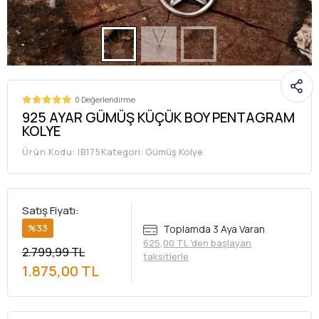
0 Değerlendirme
925 AYAR GÜMÜŞ KÜÇÜK BOY PENTAGRAM
KOLYE
Kategori:
Gümüş Kolye
Ürün Kodu:
IB175
Satış Fiyatı:
%33
Toplamda 3 Aya Varan
625,00 TL 'den başlayan
2.799,99 TL
taksitlerle
1.875,00 TL