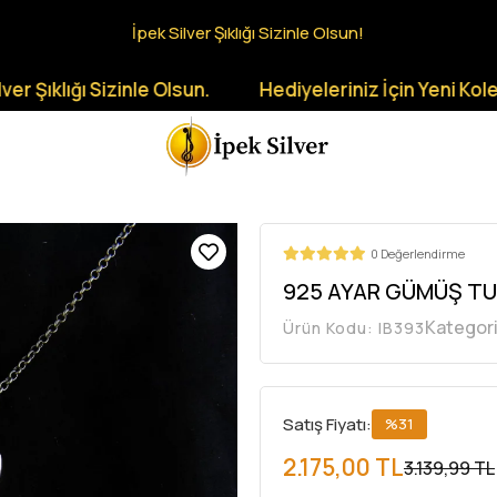
İpek Silver Şıklığı Sizinle Olsun!
ğı Sizinle Olsun.
Hediyeleriniz İçin Yeni Koleksiyonl
0 Değerlendirme
925 AYAR GÜMÜŞ TU
Kategor
Ürün Kodu:
IB393
Satış Fiyatı:
%31
2.175,00 TL
3.139,99 TL