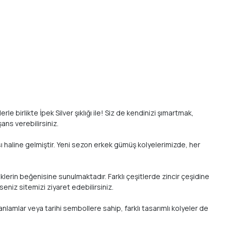
 birlikte İpek Silver şıklığı ile! Siz de kendinizi şımartmak,
ans verebilirsiniz.
sı haline gelmiştir. Yeni sezon erkek gümüş kolyelerimizde, her
eklerin beğenisine sunulmaktadır. Farklı çeşitlerde zincir çeşidine
eniz sitemizi ziyaret edebilirsiniz.
lamlar veya tarihi sembollere sahip, farklı tasarımlı kolyeler de