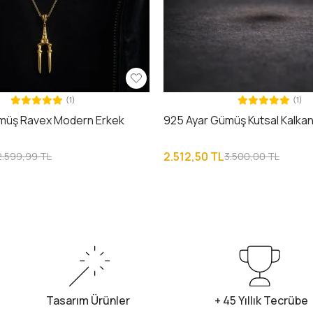
(1)
(1)
müş Ravex Modern Erkek
925 Ayar Gümüş Kutsal Kalkan
2.512,50 TL
2.599,99 TL
3.500,00 TL
Tasarım Ürünler
+ 45 Yıllık Tecrübe