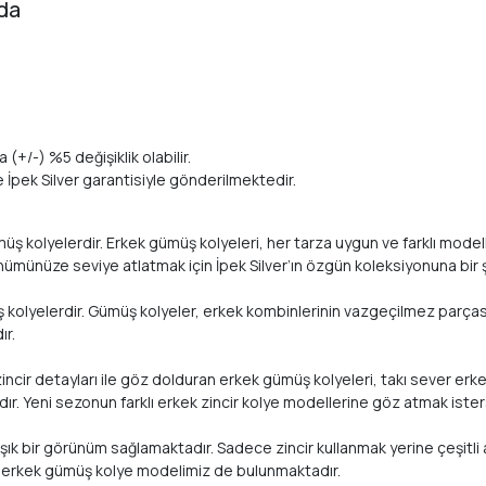
nda
 (+/-) %5 değişiklik olabilir.
te İpek Silver garantisiyle gönderilmektedir.
kolyelerdir. Erkek gümüş kolyeleri, her tarza uygun ve farklı modellerle
nümünüze seviye atlatmak için İpek Silver’ın özgün koleksiyonuna bir ş
müş kolyelerdir. Gümüş kolyeler, erkek kombinlerinin vazgeçilmez parça
ır.
 zincir detayları ile göz dolduran erkek gümüş kolyeleri, takı sever erk
. Yeni sezonun farklı erkek zincir kolye modellerine göz atmak isters
k bir görünüm sağlamaktadır. Sadece zincir kullanmak yerine çeşitli an
çok erkek gümüş kolye modelimiz de bulunmaktadır.