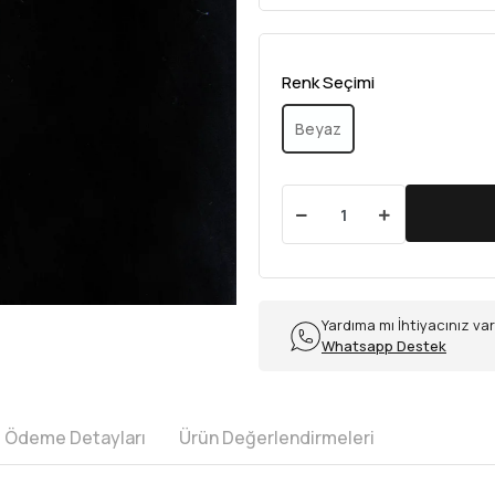
Renk Seçimi
Beyaz
Yardıma mı İhtiyacınız va
Whatsapp Destek
e Ödeme Detayları
Ürün Değerlendirmeleri