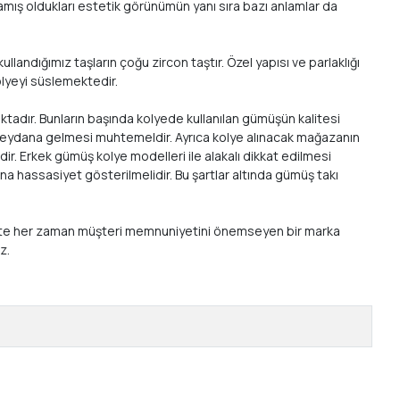
mış oldukları estetik görünümün yanı sıra bazı anlamlar da
landığımız taşların çoğu zircon taştır. Özel yapısı ve parlaklığı
kolyeyi süslemektedir.
ktadır. Bunların başında kolyede kullanılan gümüşün kalitesi
a meydana gelmesi muhtemeldir. Ayrıca kolye alınacak mağazanın
ir. Erkek gümüş kolye modelleri ile alakalı dikkat edilmesi
a hassasiyet gösterilmelidir. Bu şartlar altında gümüş takı
 birlikte her zaman müşteri memnuniyetini önemseyen bir marka
ız.