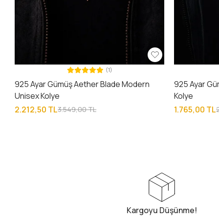
(1)
925 Ayar Gümüş Aether Blade Modern
925 Ayar Gü
Unisex Kolye
Kolye
2.212,50 TL
1.765,00 TL
3.549,00 TL
Kargoyu Düşünme!