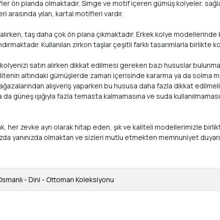
ler ön planda olmaktadır. Simge ve motif içeren gümüş kolyeler, sağla
 arasında yılan, kartal motifleri vardır.
lırken, taş daha çok ön plana çıkmaktadır. Erkek kolye modellerinde kul
maktadır. Kullanılan zirkon taşlar çeşitli farklı tasarımlarla birlikte 
, kolyenizi satın alırken dikkat edilmesi gereken bazı hususlar bulunma
Bu kalitenin altındaki gümüşlerde zaman içerisinde kararma ya da solm
mağazalarından alışveriş yaparken bu hususa daha fazla dikkat edilmelid
ya da güneş ışığıyla fazla temasta kalmamasına ve suda kullanılmamasın
arak, her zevke ayrı olarak hitap eden, şık ve kaliteli modellerimizle
ızda yanınızda olmaktan ve sizleri mutlu etmekten memnuniyet duyar
Osmanlı - Dini - Ottoman Koleksiyonu