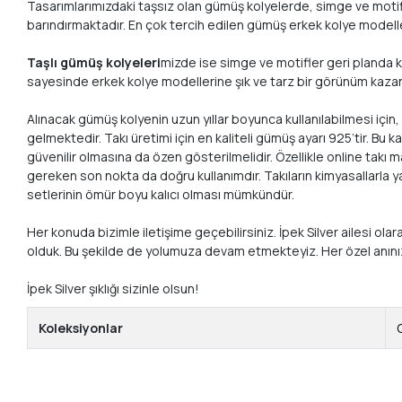
Tasarımlarımızdaki taşsız olan gümüş kolyelerde, simge ve motif
barındırmaktadır. En çok tercih edilen gümüş erkek kolye modelleri
Taşlı gümüş kolyeleri
mizde ise simge ve motifler geri planda ka
sayesinde erkek kolye modellerine şık ve tarz bir görünüm kazandır
Alınacak gümüş kolyenin uzun yıllar boyunca kullanılabilmesi için
gelmektedir. Takı üretimi için en kaliteli gümüş ayarı 925’tir. 
güvenilir olmasına da özen gösterilmelidir. Özellikle online takı 
gereken son nokta da doğru kullanımdır. Takıların kimyasallarla 
setlerinin ömür boyu kalıcı olması mümkündür.
Her konuda bizimle iletişime geçebilirsiniz. İpek Silver ailesi ol
olduk. Bu şekilde de yolumuza devam etmekteyiz. Her özel anın
İpek Silver şıklığı sizinle olsun!
Koleksiyonlar