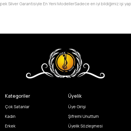
İpek Silver Garantisiyle En Yeni Modeller
Sadece en iyi bildiğimiz işi ya
Kategoriler
Üyelik
Çok Satanlar
Üye Girişi
Kadın
Şifremi Unuttum
Erkek
Üyelik Sözleşmesi