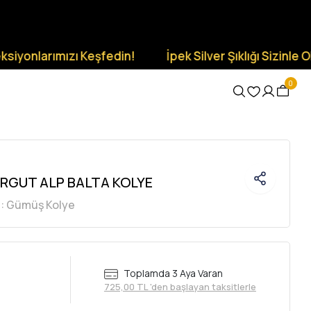
arımızı Keşfedin!
İpek Silver Şıklığı Sizinle Olsun.
0
RGUT ALP BALTA KOLYE
i:
Gümüş Kolye
Toplamda 3 Aya Varan
725,00 TL 'den başlayan taksitlerle