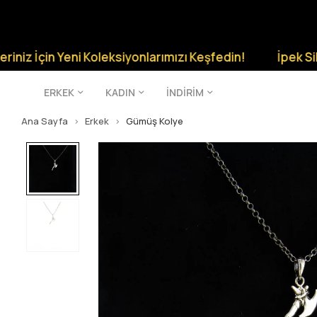
in Yeni Koleksiyonlarımızı Keşfedin!
İpek Silver Şıklı
ERKEK
KADIN
İNDİRİM
Ana Sayfa
Erkek
Gümüş Kolye