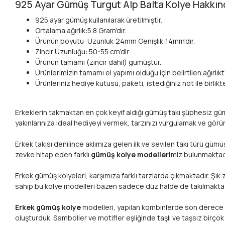
925 Ayar Gümüş Turgut Alp Balta Kolye Hakkı
925 ayar gümüş kullanılarak üretilmiştir.
Ortalama ağırlık:5.8 Gram'dır.
Ürünün boyutu: Uzunluk:24mm Genişlik:14mm'dir.
Zincir Uzunluğu: 50-55 cm’dir.
Ürünün tamamı (zincir dahil) gümüştür.
Ürünlerimizin tamamı el yapımı olduğu için belirtilen ağırlıkta
Ürünleriniz hediye kutusu, paketi, istediğiniz not ile birlik
Erkeklerin takmaktan en çok keyif aldığı gümüş takı şüphesiz gümüş 
yakınlarınıza ideal hediyeyi vermek, tarzınızı vurgulamak ve görü
Erkek takısı denilince aklımıza gelen ilk ve sevilen takı türü gü
zevke hitap eden farklı
gümüş kolye modelleri
miz bulunmaktad
Erkek gümüş kolyeleri, karşımıza farklı tarzlarda çıkmaktadır. Şık
sahip bu kolye modelleri bazen sadece düz halde de takılmaktadır
Erkek gümüş kolye
modelleri, yapılan kombinlerde son derece şı
oluşturduk. Semboller ve motifler eşliğinde taşlı ve taşsız bir