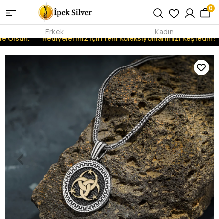
0
Erkek
Kadın
e Olsun.
Hediyeleriniz İçin Yeni Koleksiyonlarımızı Keşfedin!