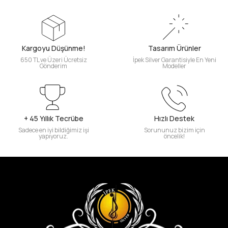
Kargoyu Düşünme!
Tasarım Ürünler
650 TL ve Üzeri Ücretsiz
İpek Silver Garantisiyle En Yeni
Gönderim
Modeller
+ 45 Yıllık Tecrübe
Hızlı Destek
Sadece en iyi bildiğimiz işi
Sorununuz bizim için
yapıyoruz.
öncelik!