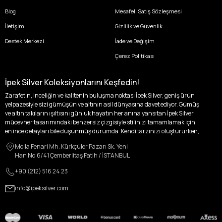
Blog
Mesafeli Satış Sözleşmesi
İletişim
Gizlilik ve Güvenlik
Destek Merkezi
İade ve Değişim
Çerez Politikası
İpek Silver Koleksiyonlarını Keşfedin!
Zarafetin, inceliğin ve kalitenin buluşma noktası İpek Silver, geniş ürün
yelpazesiyle sizi gümüşün ve altının asil dünyasına davet ediyor. Gümüş
ve altın takıların ışıltısını günlük hayatın her anına yansıtan İpek Silver,
mücevher tasarımındaki benzersiz çizgisiyle stilinizi tamamlamak için
en ince detayları bile düşünmüş durumda. Kendi tarzınızı oluştururken,
kişisel zevklerinizden ödün vermek zorunda kalmayacağınız,
Molla Fenari Mh. Kürkçüler Pazarı Sk. Yeni
özgünlüğünüzü ön plana çıkaracak tasarımlarımızla tanışın.
Han No:6/41 Çemberlitaş Fatih / İSTANBUL
İpek Silver’da her bir parça, sizin benzersiz hikayenizi anlatıyor. İster
+90 (212) 516 24 23
kendinizi ifade etmek için özel bir parça arayışında olun, ister
sevdiklerinize unutulmaz bir hediye vermek isteyin, her zevke ve her anı
info@ipeksilver.com
ölümsüzleştirecek anlara uygun seçeneklerimizle yanınızdayız.
Kadın Altın ve Gümüş Takı Modelleri