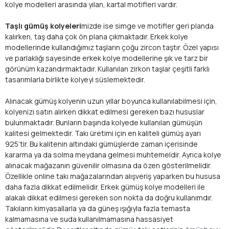
kolye modelleri arasında yılan, kartal motifleri vardır.
Taşlı gümüş kolyeleri
mizde ise simge ve motifler geri planda
kalırken, taş daha çok ön plana çıkmaktadır. Erkek kolye
modellerinde kullandığımız taşların çoğu zircon taştır. Özel yapısı
ve parlaklığı sayesinde erkek kolye modellerine şık ve tarz bir
görünüm kazandırmaktadır. Kullanılan zirkon taşlar çeşitli farklı
tasarımlarla birlikte kolyeyi süslemektedir.
Alınacak gümüş kolyenin uzun yıllar boyunca kullanılabilmesi için,
kolyenizi satın alırken dikkat edilmesi gereken bazı hususlar
bulunmaktadır. Bunların başında kolyede kullanılan gümüşün
kalitesi gelmektedir. Takı üretimi için en kaliteli gümüş ayarı
925’tir. Bu kalitenin altındaki gümüşlerde zaman içerisinde
kararma ya da solma meydana gelmesi muhtemeldir. Ayrıca kolye
alınacak mağazanın güvenilir olmasına da özen gösterilmelidir.
Özellikle online takı mağazalarından alışveriş yaparken bu hususa
daha fazla dikkat edilmelidir. Erkek gümüş kolye modelleri ile
alakalı dikkat edilmesi gereken son nokta da doğru kullanımdır.
Takıların kimyasallarla ya da güneş ışığıyla fazla temasta
kalmamasına ve suda kullanılmamasına hassasiyet