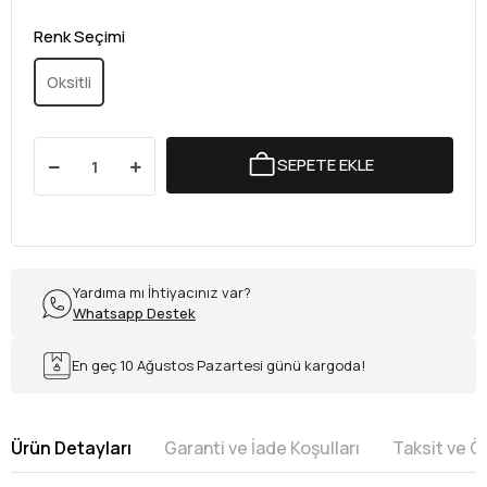
Renk Seçimi
Oksitli
SEPETE EKLE
Yardıma mı İhtiyacınız var?
Whatsapp Destek
En geç 10 Ağustos Pazartesi günü kargoda!
Ürün Detayları
Garanti ve İade Koşulları
Taksit ve 