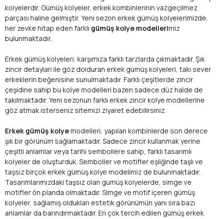
kolyelerdir. Gümüş kolyeler, erkek kombinlerinin vazgeçilmez
parçası haline gelmiştir. Yeni sezon erkek gümüş kolyelerimizde,
her zevke hitap eden farklı
gümüş kolye modelleri
miz
bulunmaktadır.
Erkek gümüş kolyeleri, karşımıza farklı tarzlarda çıkmaktadır. Şık
zincir detayları ile göz dolduran erkek gümüş kolyeleri, takı sever
erkeklerin beğenisine sunulmaktadır. Farklı çeşitlerde zincir
çeşidine sahip bu kolye modelleri bazen sadece düz halde de
takılmaktadır. Yeni sezonun farklı erkek zincir kolye modellerine
göz atmak isterseniz sitemizi ziyaret edebilirsiniz.
Erkek gümüş kolye
modelleri, yapılan kombinlerde son derece
şık bir görünüm sağlamaktadır. Sadece zincir kullanmak yerine
çeşitli anlamlar veya tarihi sembollere sahip, farklı tasarımlı
kolyeler de oluşturduk. Semboller ve motifler eşliğinde taşlı ve
taşsız birçok erkek gümüş kolye modelimiz de bulunmaktadır.
Tasarımlarımızdaki taşsız olan gümüş kolyelerde, simge ve
motifler ön planda olmaktadır. Simge ve motif içeren gümüş
kolyeler, sağlamış oldukları estetik görünümün yanı sıra bazı
anlamlar da barındırmaktadır. En çok tercih edilen gümüş erkek