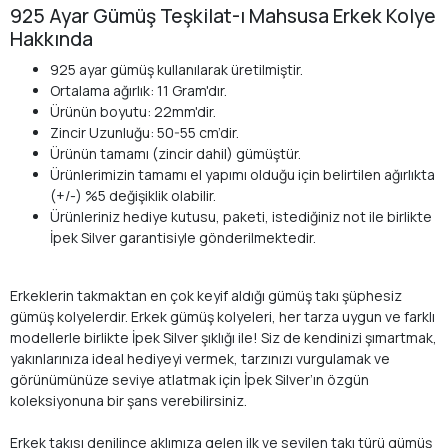
925 Ayar Gümüş Teşkilat-ı Mahsusa Erkek Kolye
Hakkında
925 ayar gümüş kullanılarak üretilmiştir.
Ortalama ağırlık: 11 Gram'dır.
Ürünün boyutu: 22mm'dir.
Zincir Uzunluğu: 50-55 cm’dir.
Ürünün tamamı (zincir dahil) gümüştür.
Ürünlerimizin tamamı el yapımı olduğu için belirtilen ağırlıkta
(+/-) %5 değişiklik olabilir.
Ürünleriniz hediye kutusu, paketi, istediğiniz not ile birlikte
İpek Silver garantisiyle gönderilmektedir.
Erkeklerin takmaktan en çok keyif aldığı gümüş takı şüphesiz
gümüş kolyelerdir. Erkek gümüş kolyeleri, her tarza uygun ve farklı
modellerle birlikte İpek Silver şıklığı ile! Siz de kendinizi şımartmak,
yakınlarınıza ideal hediyeyi vermek, tarzınızı vurgulamak ve
görünümünüze seviye atlatmak için İpek Silver’ın özgün
koleksiyonuna bir şans verebilirsiniz.
Erkek takısı denilince aklımıza gelen ilk ve sevilen takı türü gümüş