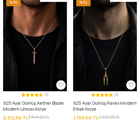
%38
%32
(1)
(1)
925 Ayar Gümüş Aether Blade
925 Ayar Gümüş Ravex Modern
Modern Unisex Kolye
Erkek Kolye
2.212,50 TL
3.549,00 TL
1.765,00 TL
2.599,99 TL