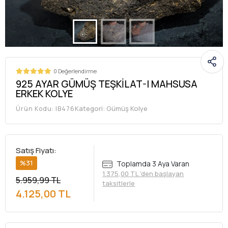
0 Değerlendirme
925 AYAR GÜMÜŞ TEŞKİLAT-I MAHSUSA
ERKEK KOLYE
Kategori:
Gümüş Kolye
Ürün Kodu:
IB476
Satış Fiyatı:
%31
Toplamda 3 Aya Varan
1.375,00 TL 'den başlayan
5.959,99 TL
taksitlerle
4.125,00 TL