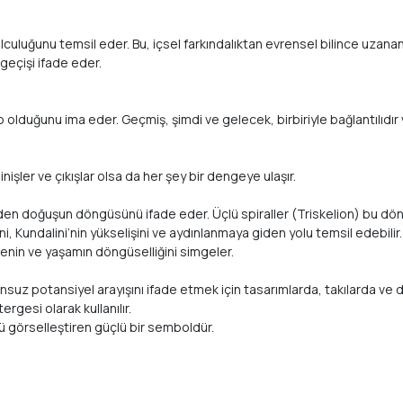
olculuğunu temsil eder. Bu, içsel farkındalıktan evrensel bilince uzanan 
geçişi ifade eder.
 olduğunu ima eder. Geçmiş, şimdi ve gelecek, birbiriyle bağlantılıdı
işler ve çıkışlar olsa da her şey bir dengeye ulaşır.
iden doğuşun döngüsünü ifade eder. Üçlü spiraller (Triskelion) bu dö
i, Kundalini’nin yükselişini ve aydınlanmaya giden yolu temsil edebilir.
renin ve yaşamın döngüselliğini simgeler.
onsuz potansiyel arayışını ifade etmek için tasarımlarda, takılarda ve 
rgesi olarak kullanılır.
 görselleştiren güçlü bir semboldür.