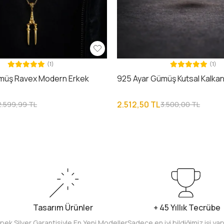
(1)
(1)
müş Ravex Modern Erkek
925 Ayar Gümüş Kutsal Kalkan
2.512,50 TL
2.599,99 TL
3.500,00 TL
Tasarım Ürünler
+ 45 Yıllık Tecrübe
İpek Silver Garantisiyle En Yeni Modeller
Sadece en iyi bildiğimiz işi ya