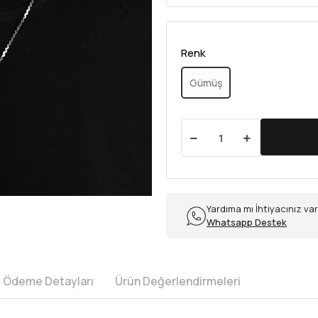
Renk
Gümüş
Yardıma mı İhtiyacınız va
Whatsapp Destek
e Ödeme Detayları
Ürün Değerlendirmeleri