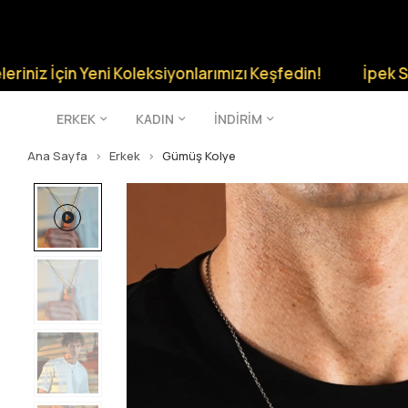
 Yeni Koleksiyonlarımızı Keşfedin!
İpek Silver Şıklığı
ERKEK
KADIN
İNDİRİM
Ana Sayfa
Erkek
Gümüş Kolye