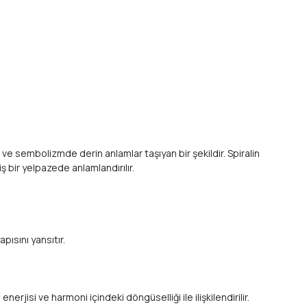
e ve sembolizmde derin anlamlar taşıyan bir şekildir. Spiralin
ş bir yelpazede anlamlandırılır.
pısını yansıtır.
rjisi ve harmoni içindeki döngüselliği ile ilişkilendirilir.