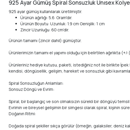
925 Ayar Gümüş Spiral Sonsuzluk Unısex Koly
925 ayar gümüş kullanılarak üretilmiştir.
Ürünün ağırlığı: 5.6 Gram'dır.
Ürünün Boyutu: Uzunluk: 1.9 cm Genişlik: 1 cm
Zincir Uzunluğu: 60 cm’dir.
Ürünün tamamı (zincir dahil) gümüştür.
Ürünlerimizin tamamı el yapımı olduğu için belirtilen ağırlıkta (+/-) 
Ürünleriniz hediye kutusu, paketi, istediğiniz not ile birlikte İpe
kendisi, döngüsellik, gelişim, hareket ve sonsuzluk gibi kavramlar
Spiral Sonsuzluğun Anlamları:
Sonsuz Döngü ve Evrim:
Spiral, bir başlangıç ve son olmaksızın sürekli bir döngüyü temsil
Evrimin ve bireysel gelişimin bir simgesi olarak spiral, kişinin sü
Doğanın Ritmi:
Doğada spiral şekiller sıkça görülür (örneğin, galaksiler, deniz kab