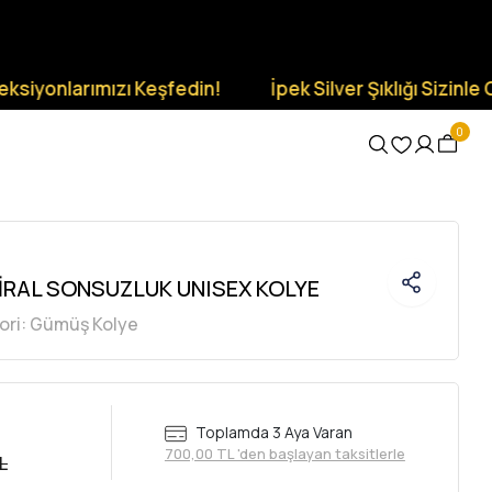
ımızı Keşfedin!
İpek Silver Şıklığı Sizinle Olsun.
0
İRAL SONSUZLUK UNISEX KOLYE
ori:
Gümüş Kolye
Toplamda 3 Aya Varan
700,00 TL 'den başlayan taksitlerle
L