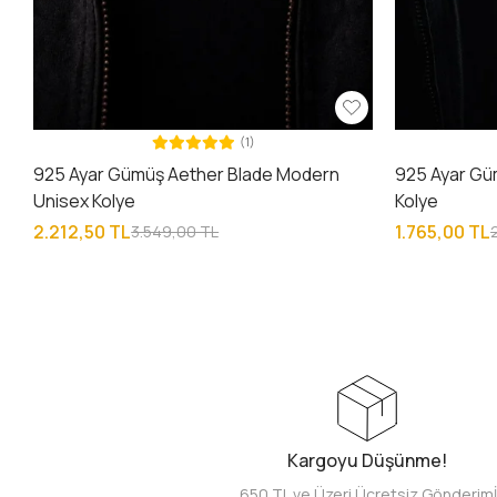
(1)
925 Ayar Gümüş Aether Blade Modern
925 Ayar Gü
Unisex Kolye
Kolye
2.212,50 TL
1.765,00 TL
3.549,00 TL
Kargoyu Düşünme!
650 TL ve Üzeri Ücretsiz Gönderim