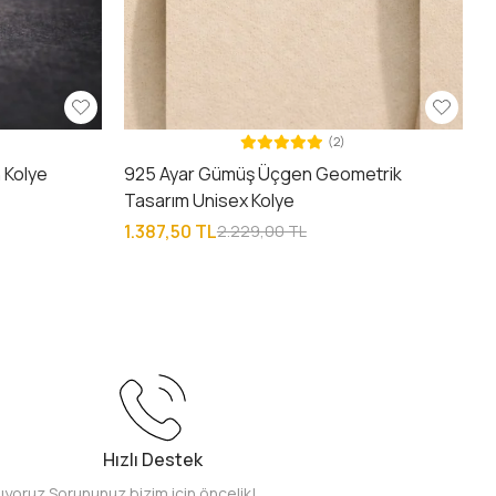
(2)
 Kolye
925 Ayar Gümüş Üçgen Geometrik
Tasarım Unisex Kolye
1.387,50 TL
2.229,00 TL
Hızlı Destek
pıyoruz.
Sorununuz bizim için öncelik!