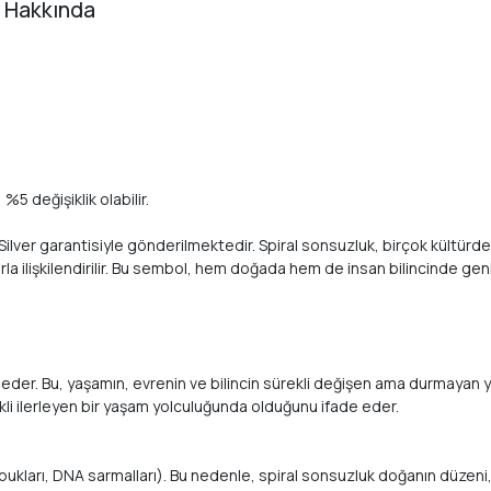
e Hakkında
%5 değişiklik olabilir.
k Silver garantisiyle gönderilmektedir. Spiral sonsuzluk, birçok kültürd
la ilişkilendirilir. Bu sembol, hem doğada hem de insan bilincinde geni
 eder. Bu, yaşamın, evrenin ve bilincin sürekli değişen ama durmayan ya
rekli ilerleyen bir yaşam yolculuğunda olduğunu ifade eder.
ukları, DNA sarmalları). Bu nedenle, spiral sonsuzluk doğanın düzeni, ene