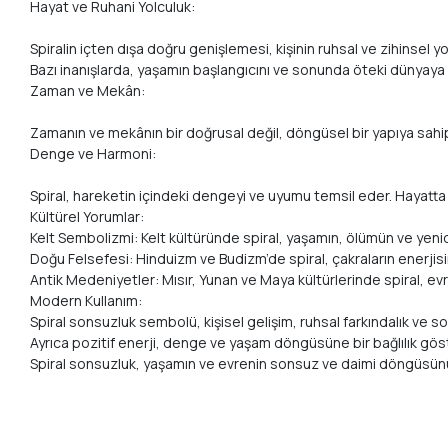
Hayat ve Ruhani Yolculuk:
Spiralin içten dışa doğru genişlemesi, kişinin ruhsal ve zihinsel y
Bazı inanışlarda, yaşamın başlangıcını ve sonunda öteki dünyaya 
Zaman ve Mekân:
Zamanın ve mekânın bir doğrusal değil, döngüsel bir yapıya sahip
Denge ve Harmoni:
Spiral, hareketin içindeki dengeyi ve uyumu temsil eder. Hayatta in
Kültürel Yorumlar:
Kelt Sembolizmi: Kelt kültüründe spiral, yaşamın, ölümün ve yen
Doğu Felsefesi: Hinduizm ve Budizm’de spiral, çakraların enerjisin
Antik Medeniyetler: Mısır, Yunan ve Maya kültürlerinde spiral, ev
Modern Kullanım:
Spiral sonsuzluk sembolü, kişisel gelişim, ruhsal farkındalık ve s
Ayrıca pozitif enerji, denge ve yaşam döngüsüne bir bağlılık göste
Spiral sonsuzluk, yaşamın ve evrenin sonsuz ve daimi döngüsünü