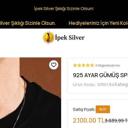
İpek Silver Şıklığı Sizinle Olsun!
 Sizinle Olsun.
Hediyeleriniz İçin Yeni Koleksiyonlar
0 Değerlendirme
925 AYAR GÜMÜŞ SP
Kateg
Ürün Kodu:
SIRK194
Satış Fiyatı:
%31
2.100,00 TL
3.039,99 T