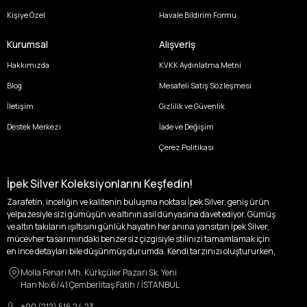
Kişiye Özel
Havale Bildirim Formu
Kurumsal
Alışveriş
Hakkımızda
KVKK Aydınlatma Metni
Blog
Mesafeli Satış Sözleşmesi
İletişim
Gizlilik ve Güvenlik
Destek Merkezi
İade ve Değişim
Çerez Politikası
İpek Silver Koleksiyonlarını Keşfedin!
Zarafetin, inceliğin ve kalitenin buluşma noktası İpek Silver, geniş ürün
yelpazesiyle sizi gümüşün ve altının asil dünyasına davet ediyor. Gümüş
ve altın takıların ışıltısını günlük hayatın her anına yansıtan İpek Silver,
mücevher tasarımındaki benzersiz çizgisiyle stilinizi tamamlamak için
en ince detayları bile düşünmüş durumda. Kendi tarzınızı oluştururken,
kişisel zevklerinizden ödün vermek zorunda kalmayacağınız,
Molla Fenari Mh. Kürkçüler Pazarı Sk. Yeni
özgünlüğünüzü ön plana çıkaracak tasarımlarımızla tanışın.
Han No:6/41 Çemberlitaş Fatih / İSTANBUL
İpek Silver’da her bir parça, sizin benzersiz hikayenizi anlatıyor. İster
+90 (212) 516 24 23