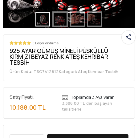
0 Değerlendirme
925 AYAR GÜMÜŞ MİNELİ PÜSKÜLLÜ
KIRMIZI BEYAZ RENK ATEŞ KEHRİBAR
TESBİH
Kategori:
Ateş Kehribar Tesbih
Ürün Kodu:
TSC7412812
Satış Fiyatı:
Toplamda 3 Aya Varan
3.396,00 TL 'den başlayan
10.188,00 TL
taksitlerle