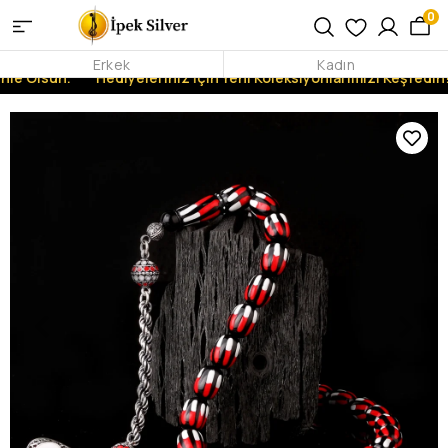
0
Erkek
Kadın
nle Olsun.
Hediyeleriniz İçin Yeni Koleksiyonlarımızı Keşfedin!