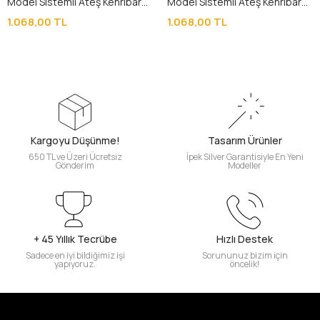
Model Sistemli Ateş Kehribar
Model Sistemli Ateş Kehribar
Tesbih
Tesbih
1.068,00 TL
1.068,00 TL
Kargoyu Düşünme!
Tasarım Ürünler
650 TL ve Üzeri Ücretsiz
İpek Silver Garantisiyle En Yeni
Gönderim
Modeller
+ 45 Yıllık Tecrübe
Hızlı Destek
Sadece en iyi bildiğimiz işi
Sorununuz bizim için
yapıyoruz.
öncelik!