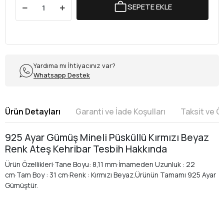
SEPETE EKLE
Yardıma mı İhtiyacınız var?
Whatsapp Destek
Ürün Detayları
Garanti ve İade Koşulları
Taksit ve 
925 Ayar Gümüş Mineli Püsküllü Kırmızı Beyaz
Renk Ateş Kehribar Tesbih Hakkında
Ürün Özellikleri·Tane Boyu: 8,11 mm·İmameden Uzunluk : 22
cm·Tam Boy : 31 cm·Renk : Kırmızı Beyaz.Ürünün Tamamı 925 Ayar
Gümüştür.