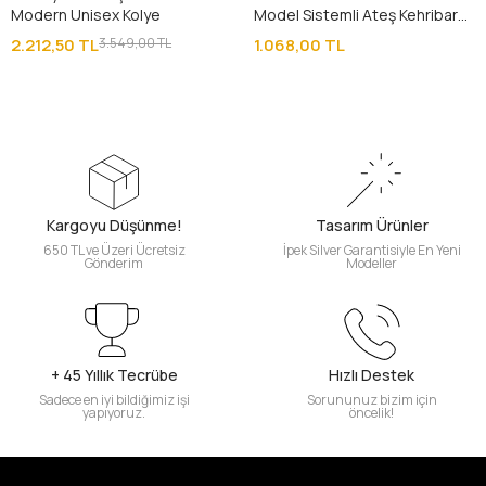
Modern Unisex Kolye
Model Sistemli Ateş Kehribar
Tesbih
2.212,50 TL
3.549,00 TL
1.068,00 TL
Kargoyu Düşünme!
Tasarım Ürünler
650 TL ve Üzeri Ücretsiz
İpek Silver Garantisiyle En Yeni
Gönderim
Modeller
+ 45 Yıllık Tecrübe
Hızlı Destek
Sadece en iyi bildiğimiz işi
Sorununuz bizim için
yapıyoruz.
öncelik!