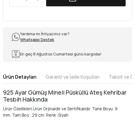
Yardıma mı İhtiyacınız var?
Whatsapp Destek
En geç 8 Ağustos Cumartesi günü kargoda!
Ürün Detayları
Garanti ve İade Koşulları
Taksit ve 
925 Ayar Gümüş Mineli Püsküllü Ateş Kehribar
Tesbih Hakkında
Ürün Özellikleri.Ürün Orjinaldir ve Sertifikalıdır.·Tane Boyu: 9
mm.·Tam Boy : 29 cm.·Renk :Siyah