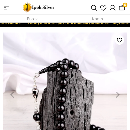
0
Erkek
Kadın
nle Olsun.
Hediyeleriniz İçin Yeni Koleksiyonlarımızı Keşfedin!