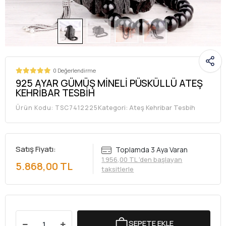
0 Değerlendirme
925 AYAR GÜMÜŞ MİNELİ PÜSKÜLLÜ ATEŞ
KEHRİBAR TESBİH
Kategori:
Ateş Kehribar Tesbih
Ürün Kodu:
TSC7412225
Satış Fiyatı:
Toplamda 3 Aya Varan
1.956,00 TL 'den başlayan
5.868,00 TL
taksitlerle
SEPETE EKLE