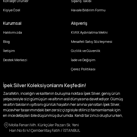
Konsept Ürünler
Sipariş Takibi
Kişiye Özel
Havale Bildirim Formu
Kurumsal
Alışveriş
Hakkımızda
KVKK Aydınlatma Metni
Blog
Mesafeli Satış Sözleşmesi
İletişim
Gizlilik ve Güvenlik
Destek Merkezi
İade ve Değişim
Çerez Politikası
İpek Silver Koleksiyonlarını Keşfedin!
Zarafetin, inceliğin ve kalitenin buluşma noktası İpek Silver, geniş ürün
yelpazesiyle sizi gümüşün ve altının asil dünyasına davet ediyor. Gümüş
ve altın takıların ışıltısını günlük hayatın her anına yansıtan İpek Silver,
mücevher tasarımındaki benzersiz çizgisiyle stilinizi tamamlamak için
en ince detayları bile düşünmüş durumda. Kendi tarzınızı oluştururken,
kişisel zevklerinizden ödün vermek zorunda kalmayacağınız,
Molla Fenari Mh. Kürkçüler Pazarı Sk. Yeni
özgünlüğünüzü ön plana çıkaracak tasarımlarımızla tanışın.
Han No:6/41 Çemberlitaş Fatih / İSTANBUL
İpek Silver’da her bir parça, sizin benzersiz hikayenizi anlatıyor. İster