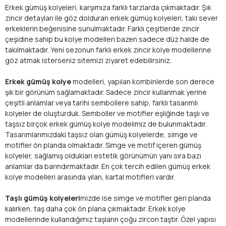
Erkek gümüş kolyeleri, karşımıza farklı tarzlarda çıkmaktadır. Şık
zincir detayları ile göz dolduran erkek gümüş kolyeleri, takı sever
erkeklerin beğenisine sunulmaktadır. Farklı çeşitlerde zincir
çeşidine sahip bu kolye modelleri bazen sadece düz halde de
takılmaktadır. Yeni sezonun farklı erkek zincir kolye modellerine
göz atmak isterseniz sitemizi ziyaret edebilirsiniz.
Erkek gümüş kolye
modelleri, yapılan kombinlerde son derece
şık bir görünüm sağlamaktadır. Sadece zincir kullanmak yerine
çeşitli anlamlar veya tarihi sembollere sahip, farklı tasarımlı
kolyeler de oluşturduk. Semboller ve motifler eşliğinde taşlı ve
taşsız birçok erkek gümüş kolye modelimiz de bulunmaktadır.
Tasarımlarımızdaki taşsız olan gümüş kolyelerde, simge ve
motifler ön planda olmaktadır. Simge ve motif içeren gümüş
kolyeler, sağlamış oldukları estetik görünümün yanı sıra bazı
anlamlar da barındırmaktadır. En çok tercih edilen gümüş erkek
kolye modelleri arasında yılan, kartal motifleri vardır.
Taşlı gümüş kolyeleri
mizde ise simge ve motifler geri planda
kalırken, taş daha çok ön plana çıkmaktadır. Erkek kolye
modellerinde kullandığımız taşların çoğu zircon taştır. Özel yapısı