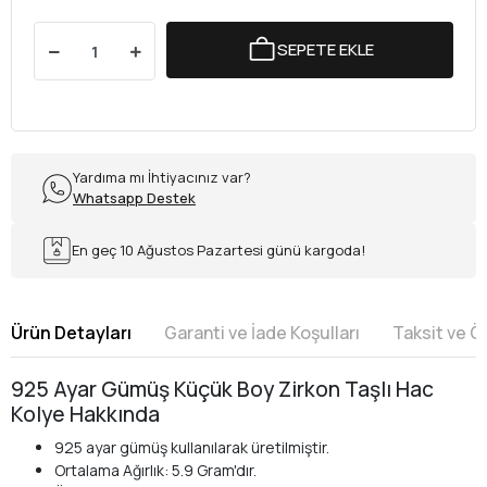
SEPETE EKLE
Yardıma mı İhtiyacınız var?
Whatsapp Destek
En geç 10 Ağustos Pazartesi günü kargoda!
Ürün Detayları
Garanti ve İade Koşulları
Taksit ve 
925 Ayar Gümüş Küçük Boy Zirkon Taşlı Hac
Kolye Hakkında
925 ayar gümüş kullanılarak üretilmiştir.
Ortalama Ağırlık: 5.9 Gram'dır.