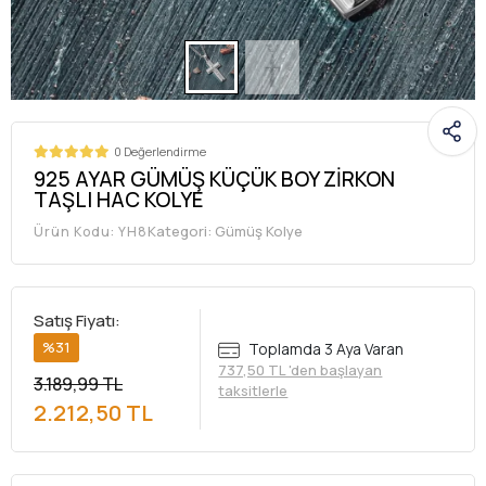
0 Değerlendirme
925 AYAR GÜMÜŞ KÜÇÜK BOY ZİRKON
TAŞLI HAC KOLYE
Kategori:
Gümüş Kolye
Ürün Kodu:
YH8
Satış Fiyatı:
%31
Toplamda 3 Aya Varan
737,50 TL 'den başlayan
3.189,99 TL
taksitlerle
2.212,50 TL