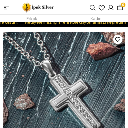
0
Erkek
Kadın
e Olsun.
Hediyeleriniz İçin Yeni Koleksiyonlarımızı Keşfedin!