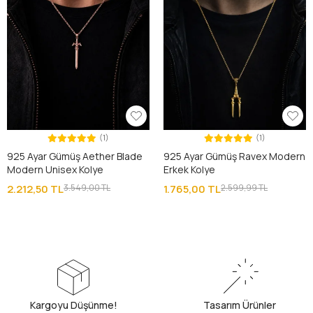
(1)
(1)
925 Ayar Gümüş Aether Blade
925 Ayar Gümüş Ravex Modern
Modern Unisex Kolye
Erkek Kolye
2.212,50 TL
3.549,00 TL
1.765,00 TL
2.599,99 TL
Kargoyu Düşünme!
Tasarım Ürünler