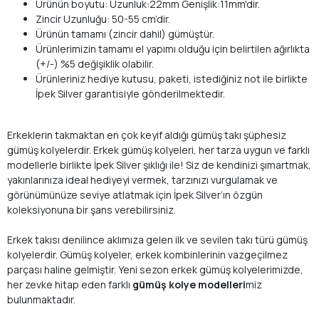
Ürünün boyutu: Uzunluk:22mm Genişlik:11mm'dir.
Zincir Uzunluğu: 50-55 cm’dir.
Ürünün tamamı (zincir dahil) gümüştür.
Ürünlerimizin tamamı el yapımı olduğu için belirtilen ağırlıkta
(+/-) %5 değişiklik olabilir.
Ürünleriniz hediye kutusu, paketi, istediğiniz not ile birlikte
İpek Silver garantisiyle gönderilmektedir.
Erkeklerin takmaktan en çok keyif aldığı gümüş takı şüphesiz
gümüş kolyelerdir. Erkek gümüş kolyeleri, her tarza uygun ve farklı
modellerle birlikte İpek Silver şıklığı ile! Siz de kendinizi şımartmak,
yakınlarınıza ideal hediyeyi vermek, tarzınızı vurgulamak ve
görünümünüze seviye atlatmak için İpek Silver’ın özgün
koleksiyonuna bir şans verebilirsiniz.
Erkek takısı denilince aklımıza gelen ilk ve sevilen takı türü gümüş
kolyelerdir. Gümüş kolyeler, erkek kombinlerinin vazgeçilmez
parçası haline gelmiştir. Yeni sezon erkek gümüş kolyelerimizde,
her zevke hitap eden farklı
gümüş kolye modelleri
miz
bulunmaktadır.