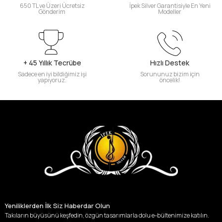
650 TL ve Üzeri Ücretsiz
İpek Silver Garantisiyle En Yeni
Gönderim
Modeller
+ 45 Yıllık Tecrübe
Hızlı Destek
Sadece en iyi bildiğimiz işi
Sorununuz bizim için
yapıyoruz.
öncelik!
Yeniliklerden İlk Siz Haberdar Olun
Takıların büyüsünü keşfedin, özgün tasarımlarla dolu e-bültenimize katılın.