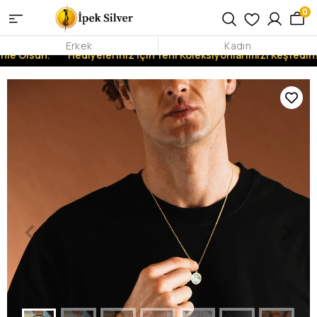
0
Erkek
Kadın
nle Olsun.
Hediyeleriniz İçin Yeni Koleksiyonlarımızı Keşfedin!