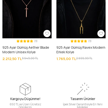
(1)
(1)
925 Ayar Gümüş Aether Blade
925 Ayar Gümüş Ravex Modern
Modern Unisex Kolye
Erkek Kolye
2.212,50 TL
3.549,00 TL
1.765,00 TL
2.599,99 TL
Kargoyu Düşünme!
Tasarım Ürünler
650 TL ve Üzeri Ücretsiz
İpek Silver Garantisiyle En Yeni
Gönderim
Modeller