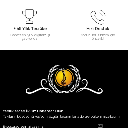
+ 45 Yıllık Tecrübe
Hızlı Destek
Sadece en iyi bildiğimiz işi
Sorununuz bizim için
yapıyoruz.
öncelik!
Yeniliklerden İlk Siz Haberdar Olun
Takıların büyüsünü keşfedin, özgün tasarımlarla dolu e-bültenimize katılın.