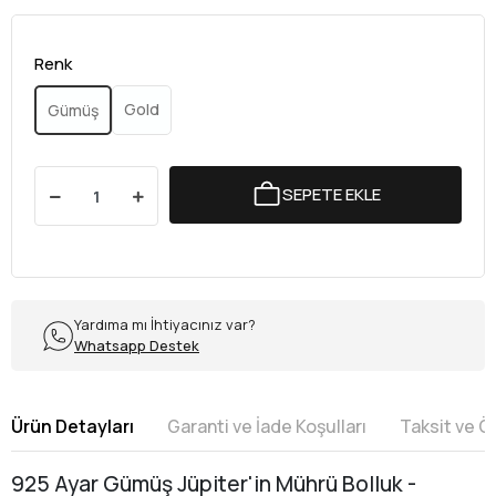
Renk
Gold
Gümüş
SEPETE EKLE
Yardıma mı İhtiyacınız var?
Whatsapp Destek
Ürün Detayları
Garanti ve İade Koşulları
Taksit ve 
925 Ayar Gümüş Jüpiter'in Mührü Bolluk -