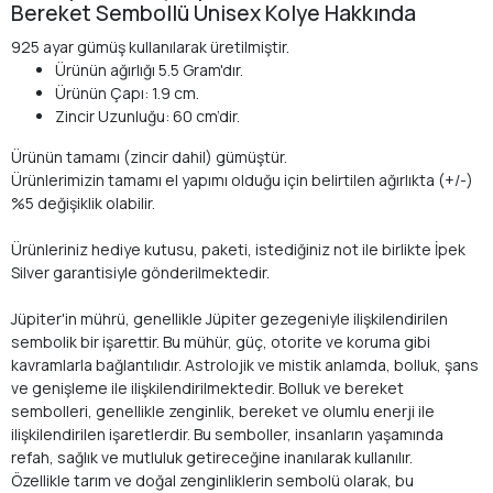
Bereket Sembollü Unisex Kolye Hakkında
925 ayar gümüş kullanılarak üretilmiştir.
Ürünün ağırlığı 5.5 Gram'dır.
Ürünün Çapı: 1.9 cm.
Zincir Uzunluğu: 60 cm’dir.
Ürünün tamamı (zincir dahil) gümüştür.
Ürünlerimizin tamamı el yapımı olduğu için belirtilen ağırlıkta (+/-)
%5 değişiklik olabilir.
Ürünleriniz hediye kutusu, paketi, istediğiniz not ile birlikte İpek
Silver garantisiyle gönderilmektedir.
Jüpiter'in mührü, genellikle Jüpiter gezegeniyle ilişkilendirilen
sembolik bir işarettir. Bu mühür, güç, otorite ve koruma gibi
kavramlarla bağlantılıdır. Astrolojik ve mistik anlamda, bolluk, şans
ve genişleme ile ilişkilendirilmektedir. Bolluk ve bereket
sembolleri, genellikle zenginlik, bereket ve olumlu enerji ile
ilişkilendirilen işaretlerdir. Bu semboller, insanların yaşamında
refah, sağlık ve mutluluk getireceğine inanılarak kullanılır.
Özellikle tarım ve doğal zenginliklerin sembolü olarak, bu