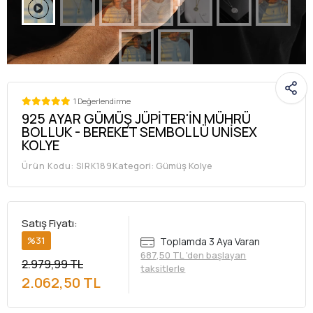
1 Değerlendirme
925 AYAR GÜMÜŞ JÜPİTER'İN MÜHRÜ
BOLLUK - BEREKET SEMBOLLÜ UNİSEX
KOLYE
Kategori:
Gümüş Kolye
Ürün Kodu:
SIRK189
Satış Fiyatı:
%31
Toplamda 3 Aya Varan
687,50 TL 'den başlayan
2.979,99 TL
taksitlerle
2.062,50 TL